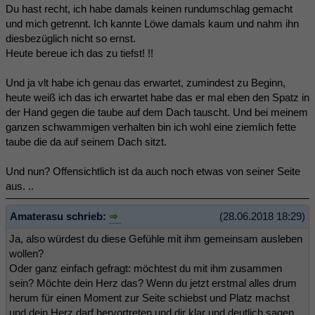
Du hast recht, ich habe damals keinen rundumschlag gemacht
und mich getrennt. Ich kannte Löwe damals kaum und nahm ihn
diesbezüglich nicht so ernst.
Heute bereue ich das zu tiefst! !!
Und ja vlt habe ich genau das erwartet, zumindest zu Beginn,
heute weiß ich das ich erwartet habe das er mal eben den Spatz in
der Hand gegen die taube auf dem Dach tauscht. Und bei meinem
ganzen schwammigen verhalten bin ich wohl eine ziemlich fette
taube die da auf seinem Dach sitzt.
Und nun? Offensichtlich ist da auch noch etwas von seiner Seite
aus. ..
Amaterasu schrieb:
(28.06.2018 18:29)
Ja, also würdest du diese Gefühle mit ihm gemeinsam ausleben
wollen?
Oder ganz einfach gefragt: möchtest du mit ihm zusammen
sein? Möchte dein Herz das? Wenn du jetzt erstmal alles drum
herum für einen Moment zur Seite schiebst und Platz machst
und dein Herz darf hervortreten und dir klar und deutlich sagen