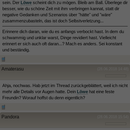
sein. Der
Löwe
scheint dich zu mögen. Bleib am Ball. Überlege dir
besser, wie du schöne Zeit mit ihm verbringen kannat, statt dir
negative Gedanken und Szenarios über "hätte" und "wäre"
zusammenzubasteln, das ist doch Selbstverletzung...
Erinnere dich daran, wie du es anfangs verbockt hast. In dem du
schwammig und unklar warst, Dinge revidiert hast. Vielleicht
erinnert er sich auch oft daran...? Mach es anders. Sei konstant
und beständig.
Amaterasu
(28.06.2018 14:48)
Ahja, nochwas. Hab jetzt im Thread zurückgeblättert, weil ich nicht
mehr alle Details vor Augen hatte. Dein
Löwe
hat eine feste
Freundin? Worauf hoffst du denn eigentlich?
Pandora
(28.06.2018 15:54)