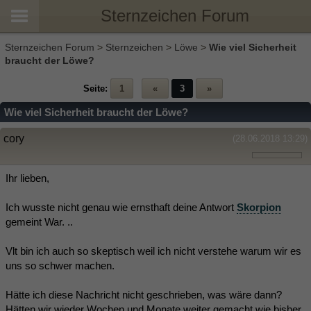
Sternzeichen Forum
Sternzeichen Forum
>
Sternzeichen
>
Löwe
>
Wie viel Sicherheit
braucht der Löwe?
Seite:
1
«
3
»
Wie viel Sicherheit braucht der Löwe?
cory
(28.06.2018 13:29)
Ihr lieben,
Ich wusste nicht genau wie ernsthaft deine Antwort
Skorpion
gemeint War. ..
Vlt bin ich auch so skeptisch weil ich nicht verstehe warum wir es
uns so schwer machen.
Hätte ich diese Nachricht nicht geschrieben, was wäre dann?
Hätten wir wieder Wochen und Monate weiter gemacht wie bisher