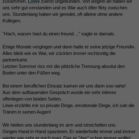
zusammen.
Löwe
zuerst ungebunden. Von Beginn an haben wir
uns sehr gut verstanden und es War auch öfter flirty zwischen
uns. Stundenlang haben wir geredet, oft alleine ohne andere
Kollegen.
"Hach, warum hast du einen freund. .." sagte er damals.
Einige Monate vergingen und dann hatte er seine jetzige Freundin.
Alles blieb wie es War, wir zückten immer rechtzeitig die
partnerkarte.
Letzten Sommer riss mir die plötzliche Trennung absolut den
Boden unter den Füßen weg.
Bei einem beruflichen Einsatz kamen wir uns dann soo nahe!
Aus dem aufbauenden Gespräch wurde ein sehr intimes
offenlegen von beiden Seiten.
Löwe erzählte mir so private Dinge, emotionale Dinge, ich sah die
Tränen in seinen Augen!
Wir hielten uns stundenlang im arm und streichelten uns.
Gingen Hand in Hand spazieren. Er wiederholte immer und immer
wieder wie sehr er mich mag. Das er "das" schon immer wollte!