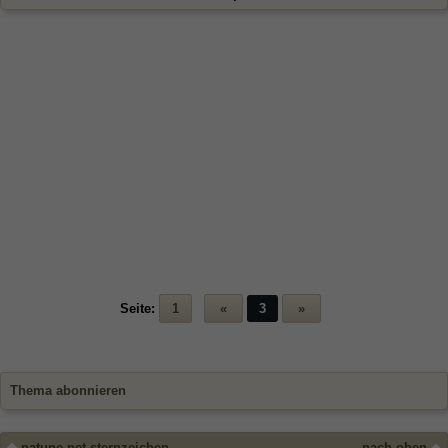
Seite:
1
«
3
»
Thema abonnieren
natune.net sternzeichen
nach oben