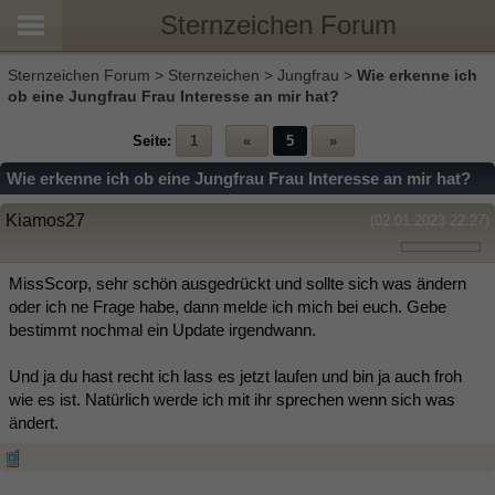
Sternzeichen Forum
Sternzeichen Forum
>
Sternzeichen
>
Jungfrau
>
Wie erkenne ich
ob eine Jungfrau Frau Interesse an mir hat?
Seite:
1
«
5
»
Wie erkenne ich ob eine Jungfrau Frau Interesse an mir hat?
Kiamos27
(02.01.2023 22:27)
MissScorp, sehr schön ausgedrückt und sollte sich was ändern
oder ich ne Frage habe, dann melde ich mich bei euch. Gebe
bestimmt nochmal ein Update irgendwann.
Und ja du hast recht ich lass es jetzt laufen und bin ja auch froh
wie es ist. Natürlich werde ich mit ihr sprechen wenn sich was
ändert.