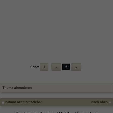
Seite:
1
«
5
»
Thema abonnieren
natune.net sternzeichen
nach oben