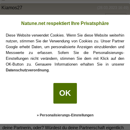
Kiamos27
(28.03.2023 16:49)
Natune.net respektiert Ihre Privatsphäre
RedSkorpion, ja die kennen sich. Wir waren einmal beim
Abendessen und einmal Eis essen. Sie irritiert nur diese Sachen
Diese Website verwendet Cookies. Wenn Sie diese Website weiterhin
die sie extra für mich macht. Also sie backt und bringt mir was mit
nutzen, stimmen Sie der Verwendung von Cookies zu. Unser Partner
oder macht mir nen Tee oder oder oder. Diese Aufmerksamkeiten.
Google erhebt Daten, um personalisierte Anzeigen einzublenden und
Messwerte zu erfassen. Sofern Sie die Personalisierungs-
Einstellungen nicht verändern, stimmen Sie dem mit Klick auf den
Floris
(28.03.2023 18:51)
OK-Button zu. Genauere Informationen erhalten Sie in unserer
Datenschutzverordnung
.
Kiamos27 schrieb:
(28.03.2023 16:49)
RedSkorpion, ja die kennen sich. Wir waren einmal beim
OK
Abendessen und einmal Eis essen. Sie irritiert nur diese Sachen
die sie extra für mich macht. Also sie backt und bringt mir was
mit oder macht mir nen Tee oder oder oder. Diese
Aufmerksamkeiten.
» Personalisierungs-Einstellungen
Deine Gedanken drehen sich aber schon mehr um die JF als um
deine Partnerin, oder? Würdest du deine Partnerschaft eigentlich