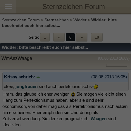
Sternzeichen Forum
Sternzeichen Forum
>
Sternzeichen
>
Widder
>
Widder: bitte
beschreibt euch hier selbst...
Seite:
1
«
6
»
18
Widder: bitte beschreibt euch hier selbst...
WmAszWaage
(08.06.2013 16:09)
Krissy schrieb:
(08.06.2013 16:05)
okee,
jungfrauen
sind auch perfektionistisch-.-
Hmm, das glaube ich eher weniger.
Sie mögen vielleicht einen
Hang zum Perfektionismus haben, aber sie sind sehr
ökonomisch, von daher mag das als Perfektionismus nach außen
hin erscheinen. Eher empfinden sie Unordnung als
Zeitverschwendung. Sie denken pragmatisch.
Waagen
sind
Idealisten.