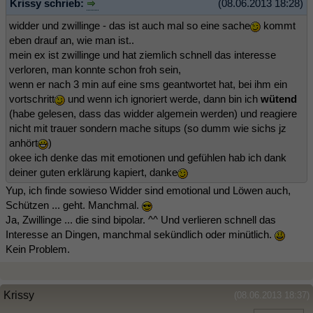
Krissy schrieb:
(08.06.2013 18:28)
widder und zwillinge - das ist auch mal so eine sache
kommt
eben drauf an, wie man ist..
mein ex ist zwillinge und hat ziemlich schnell das interesse
verloren, man konnte schon froh sein,
wenn er nach 3 min auf eine sms geantwortet hat, bei ihm ein
vortschritt
und wenn ich ignoriert werde, dann bin ich
wütend
(habe gelesen, dass das widder algemein werden) und reagiere
nicht mit trauer sondern mache situps (so dumm wie sichs jz
anhört
)
okee ich denke das mit emotionen und gefühlen hab ich dank
deiner guten erklärung kapiert, danke
Yup, ich finde sowieso Widder sind emotional und Löwen auch,
Schützen ... geht. Manchmal.
Ja, Zwillinge ... die sind bipolar. ^^ Und verlieren schnell das
Interesse an Dingen, manchmal sekündlich oder minütlich.
Kein Problem.
Krissy
(08.06.2013 18:37)