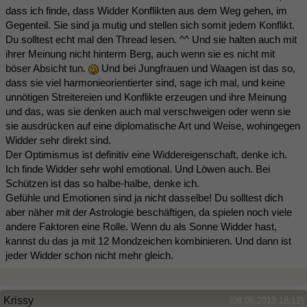
dass ich finde, dass Widder Konflikten aus dem Weg gehen, im
Gegenteil. Sie sind ja mutig und stellen sich somit jedem Konflikt.
Du solltest echt mal den Thread lesen. ^^ Und sie halten auch mit
ihrer Meinung nicht hinterm Berg, auch wenn sie es nicht mit
böser Absicht tun.
Und bei Jungfrauen und Waagen ist das so,
dass sie viel harmonieorientierter sind, sage ich mal, und keine
unnötigen Streitereien und Konflikte erzeugen und ihre Meinung
und das, was sie denken auch mal verschweigen oder wenn sie
sie ausdrücken auf eine diplomatische Art und Weise, wohingegen
Widder sehr direkt sind.
Der Optimismus ist definitiv eine Widdereigenschaft, denke ich.
Ich finde Widder sehr wohl emotional. Und Löwen auch. Bei
Schützen ist das so halbe-halbe, denke ich.
Gefühle und Emotionen sind ja nicht dasselbe! Du solltest dich
aber näher mit der Astrologie beschäftigen, da spielen noch viele
andere Faktoren eine Rolle. Wenn du als Sonne Widder hast,
kannst du das ja mit 12 Mondzeichen kombinieren. Und dann ist
jeder Widder schon nicht mehr gleich.
Krissy
(08.06.2013 18:12)