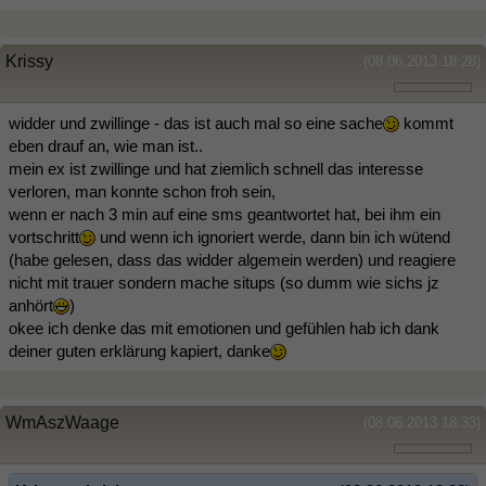
Krissy
(08.06.2013 18:28)
widder und zwillinge - das ist auch mal so eine sache
kommt
eben drauf an, wie man ist..
mein ex ist zwillinge und hat ziemlich schnell das interesse
verloren, man konnte schon froh sein,
wenn er nach 3 min auf eine sms geantwortet hat, bei ihm ein
vortschritt
und wenn ich ignoriert werde, dann bin ich wütend
(habe gelesen, dass das widder algemein werden) und reagiere
nicht mit trauer sondern mache situps (so dumm wie sichs jz
anhört
)
okee ich denke das mit emotionen und gefühlen hab ich dank
deiner guten erklärung kapiert, danke
WmAszWaage
(08.06.2013 18:33)