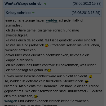
WmAszWaage schrieb:
(08.06.2013 15:33)
Krissy schrieb:
(08.06.2013 15:29)
eine scharfe zunge haben
widder
auf jeden fall- ich
zumindest.
ich diskutiere gerne, bin gerne ironisch und mag
zweideutigkeit,
ka wies euch da so geht. fazit ist eigentlich: widder sind toll
so wie sie sind (selbstlob
) trotzdem sollten sie versuchen,
weniger anzuecken,
davor über konsiquenzen nachzudenken, bevor sie die
klappe aufreissen.
ich bin dabei, das unter kontrolle zu bekommen, was leider
leichter gesagt als getan ist
Etwas mehr Bescheidenheit wäre auch nicht schlecht.
Ja, Widder ist definitiv kein friedliches Sternzeichen.
Niemals. Also nichts mit Harmonie. Ich habe ja diesen Thread
gepostet mit "Welche Sternzeichen sind Unruhestifter?" Solltest
dich mal reinlesen,
Waagen
und Widder können einfach keine Schwächen
zugeben. Das ist meine Erfahrung.