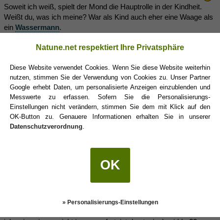
Soweit ich weiß, spielt der Mond die Hauptrolle in der Kindheit.
Weißt du, was ich meine? War als Kind auch eher eine Waage als
ein
Wassermann
.
Der Mond sagt etwas darüber aus, wie du gefühlsmäßig auf die
Natune.net respektiert Ihre Privatsphäre
Dinge reagierst und was du brauchst, um dich geborgen zu fühlen.
Diese Website verwendet Cookies. Wenn Sie diese Website weiterhin
nutzen, stimmen Sie der Verwendung von Cookies zu. Unser Partner
Krissy
(08.06.2013 17:51)
Google erhebt Daten, um personalisierte Anzeigen einzublenden und
Messwerte zu erfassen. Sofern Sie die Personalisierungs-
Einstellungen nicht verändern, stimmen Sie dem mit Klick auf den
das wusste ich noch nicht, also jetzt bin ich definitiv widder in
OK-Button zu. Genauere Informationen erhalten Sie in unserer
vielen dingen,
Datenschutzverordnung
.
aber man kann einen widder nicht aufgrund seines widder-seins
gleich verurteilen
und einschätzen, weil eben jeder anders ist, wie du schon sagst.
gefühlsmässig ist es bei mir eher so, dass sie nicht gleich so
OK
zeige.
also wie es mit meinem freund aus war, hat keiner was an meiner
stimmung gemerkt.
ich bin immer optimistisch. aber manche denken, ich wäre
» Personalisierungs-Einstellungen
gefühlskalt, aber