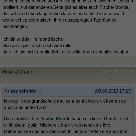
können, sondern auch von ihrer Begabung zum logischen Denken
profitiert. Auf der anderen Seite gibt es aber auch Fische-Monde,
die sich ein Leben lang treiben lassen und entschlussschwach -
wenn nicht phlegmatisch- ihren ausgeprägten Tagträumen
nachhängen.
Ich bin
widder
im mond fische
also das spielt auch noch eine rolle
aber ich bin nicht empfindlich, also sollte man nicht alles glauben
WmAszWaage
(08.06.2013 17:29)
Krissy schrieb:
(08.06.2013 17:23)
ich war in der grundschule mal sehr schüchtern, vlt kommt es
auch aufs umfeld an?
Die empfindlichen
Fische-Monde
haben ein tiefes Gemüt, sind
einfühlsam, gütig, hilfsbereit. Intuitiv verstehen sie ihre
Mitmenschen und aus dem Gefühl heraus treffen sie auch ihre