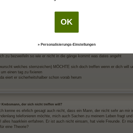
ht nie in den sinn gekommen das die zwei über dich reden?
ir kaum vorstellen wo der krebs ihn doch quasi um seinen segen gebeten hat
OK
 schrieb:
(20.05.2022 16
das so wäre, wäre es dann nicht erst Recht ein Ansporn, sich mit mir zu tref
n sich unsicheren krebs wie deiner zu sein scheint?
» Personalisierungs-Einstellungen
h halt auch nicht der meinung das der krebs in dich verliebt ist...er mag dic
ich zu bezweifeln so wie er nicht in die gänge kommt was dates angeht
wurscht welches sternzeichen) MÖCHTE sich doch treffen wenn er dich will u
 um einen tag zu fixieren
 da eiert er sicherheitshalber schon vorab herum
r Krebsmann, der sich nicht treffen will?
ch kenne es ehrlich gesagt auch nicht, dass ein Mann, der nicht sehr an mir int
undenlang telefonieren möchte, mich auch Sachen zu meinem Leben fragt und 
ill alles haarklein errfahren. Er ist auch nicht einsam, hat viele Freunde. Er m
für eine Theorie?