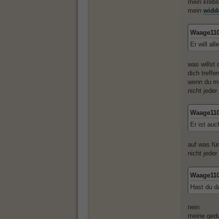
mein krebs
mein
widd
Waage110
Er will all
was willst 
dich treffe
wenn du mi
nicht jeder
Waage110
Er ist auc
auf was fü
nicht jeder
Waage110
Hast du d
nein
meine gedu