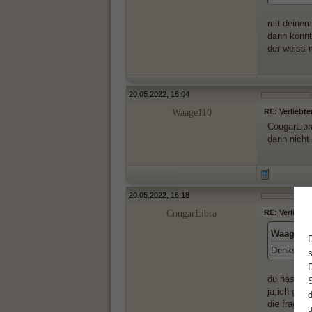
mit deinem
dann könnt
der weiss 
20.05.2022, 16:04
Waage110
RE: Verliebte
CougarLibr
dann nicht 
20.05.2022, 16:18
CougarLibra
RE: Verliebte
Waage110
Denkst d
du hast ges
ja,ich geh
die frage i