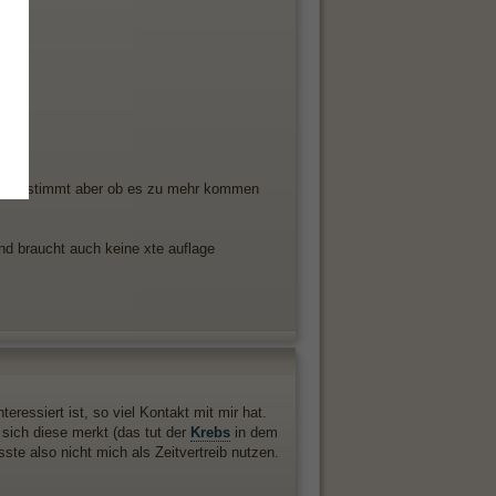
:04)
fen?
h,das bestimmt aber ob es zu mehr kommen
nd braucht auch keine xte auflage
eressiert ist, so viel Kontakt mit mir hat.
sich diese merkt (das tut der
Krebs
in dem
üsste also nicht mich als Zeitvertreib nutzen.