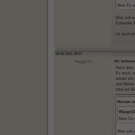
Mein Ex wi
Was soll e
Entweder i
Ist doch e
20.05.2022, 08:57
Waage110
RE: Verliebte
Nach dem 
Ex noch, ic
wieder ein
und Weise 
total mit 
Noiram s
Waage11
Mein Ex w
Was soll 