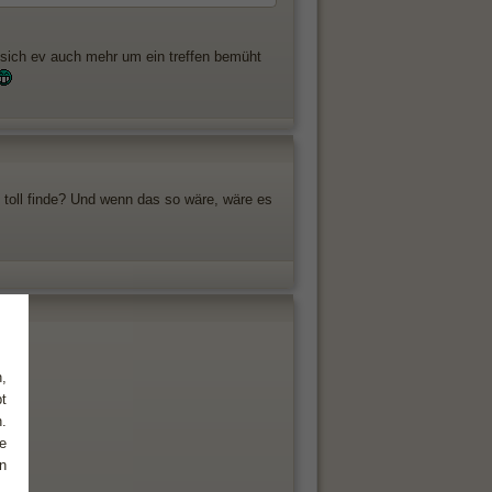
e sich ev auch mehr um ein treffen bemüht
n toll finde? Und wenn das so wäre, wäre es
,
t
.
e
n