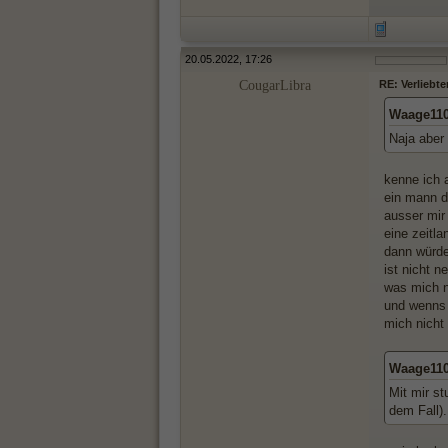
20.05.2022, 17:26
CougarLibra
RE: Verliebte
Waage110
Naja aber 
kenne ich 
ein mann d
ausser mir 
eine zeitla
dann würde
ist nicht n
was mich n
und wenns 
mich nicht
Waage110
Mit mir s
dem Fall).