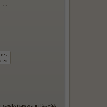
achen
 16:56)
nutzen.
n sexuelles interesse an mir hätte würds