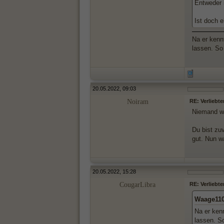
Entweder 
Ist doch e
Na er kenn
lassen. S
20.05.2022, 09:03
Noiram
RE: Verliebte
Niemand we
Du bist zuv
gut. Nun wa
20.05.2022, 15:28
CougarLibra
RE: Verliebte
Waage110
Na er ken
lassen. 