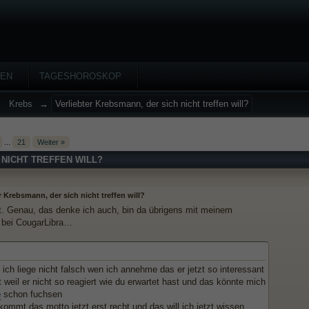
HEN
TAGESHOROSKOP
→
Krebs
→
Verliebter Krebsmann, der sich nicht treffen will?
...
21
Weiter »
 NICHT TREFFEN WILL?
r Krebsmann, der sich nicht treffen will?
. Genau, das denke ich auch, bin da übrigens mit meinem
 bei CougarLibra…
 ich liege nicht falsch wen ich annehme das er jetzt so interessant
st weil er nicht so reagiert wie du erwartet hast und das könnte mich
e
schon fuchsen
ommt das motto jetzt erst recht und das will ich jetzt wissen