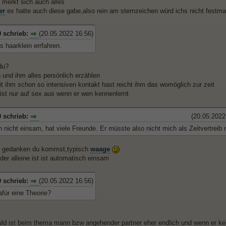
 merkt sich auch alles
er
ex hatte auch diese gabe,also rein am sternzeichen würd ichs nicht festm
 schrieb:
(20.05.2022 16:56)
es haarklein errfahren.
du?
n und ihm alles persönlich erzählen
t ihm schon so intensiven kontakt hast reicht ihm das womöglich zur zeit
 ist nur auf sex aus wenn er wen kennenlernt
 schrieb:
(20.05.2022
h nicht einsam, hat viele Freunde. Er müsste also nicht mich als Zeitvertreib 
r gedanken du kommst,typisch
waage
 der alleine ist ist automatisch einsam
 schrieb:
(20.05.2022 16:56)
afür eine Theorie?
ld ist beim thema mann bzw angehender partner eher endlich und wenn er kei