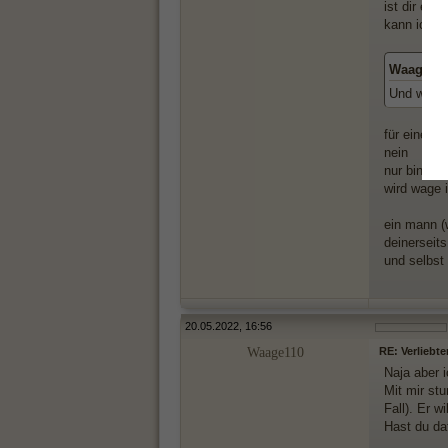
ist dir ec
kann ich m
Waage110
Und wenn 
für einen a
nein
nur bin ic
wird wage 
ein mann (
deinerseits
und selbst
20.05.2022, 16:56
Waage110
RE: Verliebte
Naja aber i
Mit mir st
Fall). Er w
Hast du da