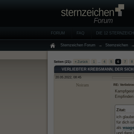
FORUM
FAQ
DIE 12 STERNZEIC
Sternzeichen Forum
→
Sternzeichen
Seiten (21):
« Zurück
1
...
4
5
6
7
8
VERLIEBTER KREBSMANN, DER SICH
20.05.2022, 08:45
Noiram
RE: Verliebte
Kampfgeist
Empfinden
Zitat:
ich glaube
für dich i
als
waag
und dann k