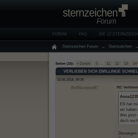
FORUM
FAQ
DIE 12 STERNZEIC
Sternzeichen Forum
→
Sternzeichen
Seiten (15):
« Zurück
1
...
11
12
13
14
VERLIEBEN SICH ZWILLINGE SCHNE
10.05.2018, 09:35
RedSkorpion87
RE: Verlieben
Anna1239
ER hat mi
wir haben
Wer jetzt
doch noch
Deswegen h