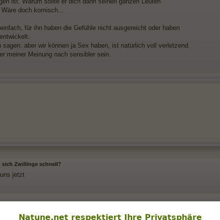
en ist. Warum sollte er dich dann seinen ganzen Leuten
? Wäre doch komisch...
einfach, für ihn haben die Gefühle nicht ausgereicht oder haben
entwickelt.
sagen: aber wir können ja Sex haben, ist natürlich voll verletzend.
er meiner Meinung nach sensibler sein.
 sich Zwillinge schnell?
 uns jetzt
Natune.net respektiert Ihre Privatsphäre