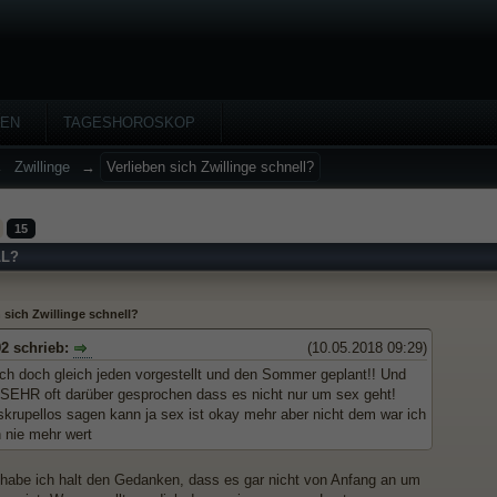
HEN
TAGESHOROSKOP
→
Zwillinge
→
Verlieben sich Zwillinge schnell?
15
LL?
 sich Zwillinge schnell?
2 schrieb:
(10.05.2018 09:29)
ch doch gleich jeden vorgestellt und den Sommer geplant!! Und
 SEHR oft darüber gesprochen dass es nicht nur um sex geht!
 skrupellos sagen kann ja sex ist okay mehr aber nicht dem war ich
 nie mehr wert
abe ich halt den Gedanken, dass es gar nicht von Anfang an um