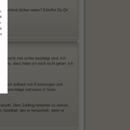
hr nochmal drüber reden? Erhoffst Du Dir
,
t
.
e
n
e nicht mal sicher bestätigt sind. Ich
 Sorry, dass habe ich noch nicht getan. Ich
 wird.
nen Druck aufbaut von Erwartungen und
ur Vorschläge und keine in Stein
ukunft. Dem Zwilling hinterher zu rennen,
m Spielball, den er herausholt, wenn er