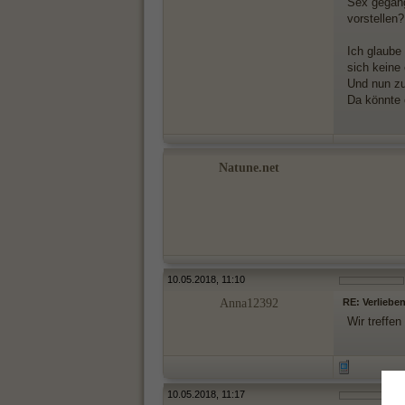
Sex gegang
vorstellen
Ich glaube 
sich keine 
Und nun zu 
Da könnte 
Natune.net
10.05.2018, 11:10
Anna12392
RE: Verlieben
Wir treffen
10.05.2018, 11:17