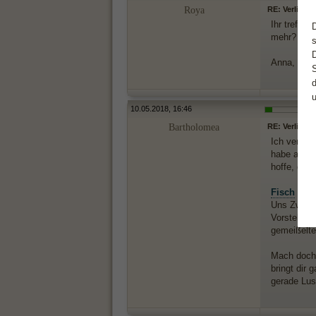
Roya
RE: Verlieben
Ihr trefft
mehr?
Anna, fühl
10.05.2018, 16:46
Bartholomea
RE: Verlieben
Ich verste
habe als
Z
hoffe, das
Fisch
und 
Uns Zwilli
Vorstellun
gemeißelte
Mach doch 
bringt dir 
gerade Lus