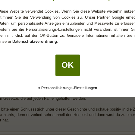
 sich Zwillinge schnell?
 Euch jetzt? Wozu? Kannst Du so schnell auf Freundschaft umschalten? Wollt I
Diese Website verwendet Cookies. Wenn Sie diese Website weiterhin nutzen
stimmen Sie der Verwendung von Cookies zu. Unser Partner Google erheb
Daten, um personalisierte Anzeigen einzublenden und Messwerte zu erfassen
 Dich gedrückt!
Sofern Sie die Personalisierungs-Einstellungen nicht verändern, stimmen Si
dem mit Klick auf den OK-Button zu. Genauere Informationen erhalten Sie i
unserer
Datenschutzverordnung
.
1
 sich Zwillinge schnell?
he nicht, weshalb man immer anderen Menschen Sachen unterstellt, obwohl dies
OK
willing
auch schon gesagt, dass ich die Weltherrschaft an mich reißen werde.
s mich niemand deswegen als Lügnerin hinstellt.
Zwilling habe ganz unterschiedliche Ansichten, wie mit Gefühlen umgegangen
ngen ist es wichtig, dass unser OdB eine lockere leichte Art hat und nicht ei
» Personalisierungs-Einstellungen
gen. Selbst wenn er Vorschläge für den Sommer gemacht hat, dann sind dies n
n Gesetze, die auf jeden Fall eingehalten werden.
bitte einen Schlussstrich unter dieser Geschichte und schaue positiv in die Z
gar nichts, denn er verliert sehr schnell den Respekt und dann wirst du zu eine
t hat.