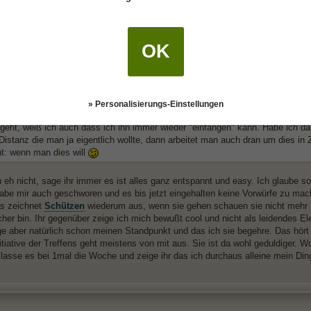
 es sich für mich wie ein Vorwurf, Rechtfertigungen unerwünscht.
OK
ste wichtiger als Beziehung?
y schrieb:
» Personalisierungs-Einstellungen
pp am rande: zeige ihr nicht wie sehr Dich das schmerzt. Klingt jetzt hart, is
geht, weiß ich auch dass ich ihn immer wieder "einfangen" kann. Habe ich das
Distanz die man ja eigentlich wollte, dann arbeitet man auch dran um dies in Z
ht: wenn man dies will
h eh nicht, sage ihr immer es ist alles ganz entspannt und easy. Ich glaube s
be mir auch geschworen und es bis jetzt eingehalten keine Vorwürfe zu mach
as zeichnet
Schützen
wiederum aus, wenn sie gehen schauen sie nicht mehr na
her bin. Ihr gegenüber zeige ich mich bewußt cool und nicht als leidendes Ele
e aber natürlich schon meinen Standpunkt und das ich sie begehre. Das hört 
itiative der Treffens geht meistens von mit aus. Sie ist da wohl geduldiger. W
, lasse es bei 1mal die Woche und zeige ihr das ich durchaus alleine mein D