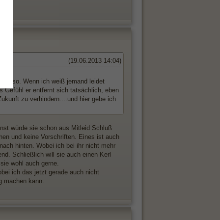
(19.06.2013 14:04)
t aber so. Wenn ich weiß jemand leidet
 Gefühl er entfernt sich tatsächlich, eben
ukunft zu verhindern....und hier gebe ich
onst würde sie schon aus Mitleid Schluß
en und keine Vorschriften. Eines ist auch
ch hinten. Wobei ich bei ihr nicht mehr
nd. Schließlich will sie auch einen Kerl
sie wohl auch gerne.
obei ich das jetzt gerade auch nicht
ing machen kann.