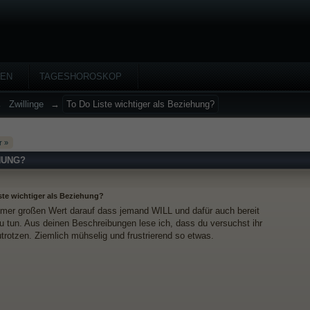
HEN
TAGESHOROSKOP
→
Zwillinge
→
To Do Liste wichtiger als Beziehung?
r »
HUNG?
ste wichtiger als Beziehung?
mmer großen Wert darauf dass jemand WILL und dafür auch bereit
zu tun. Aus deinen Beschreibungen lese ich, dass du versuchst ihr
trotzen. Ziemlich mühselig und frustrierend so etwas.