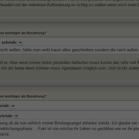
rbunden mit der indirekten Aufforderung es richtig zu stellen wenn mich mein 
ste wichtiger als Beziehung?
y schrieb:
nicht wollen, hätte man wohl kaum alles geschrieben sondern die nach auße
ill er. Aber wenn immer hinter jemanden herlaufen muss kostet das sehr viel Kr
 mit der beide leben können muss irgendwann möglich sein. Und nichts andere
ste wichtiger als Beziehung?
hrieb:
chrieb:
ung ob da nun wirklich immer Bindungsangst dahinter steckt..Ich glaube sie st
wiklichungsphase ....Fakt ist sie möchte ihr Leben so gestälten wie es ihr pas
nicht.