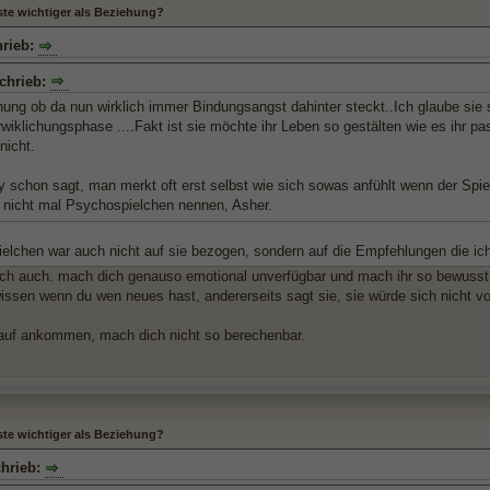
ste wichtiger als Beziehung?
hrieb:
chrieb:
ung ob da nun wirklich immer Bindungsangst dahinter steckt..Ich glaube sie st
wiklichungsphase ....Fakt ist sie möchte ihr Leben so gestälten wie es ihr pas
nicht.
y schon sagt, man merkt oft erst selbst wie sich sowas anfühlt wenn der Spi
 nicht mal Psychospielchen nennen, Asher.
elchen war auch nicht auf sie bezogen, sondern auf die Empfehlungen die 
ich auch. mach dich genauso emotional unverfügbar und mach ihr so bewusst w
issen wenn du wen neues hast, andererseits sagt sie, sie würde sich nicht v
auf ankommen, mach dich nicht so berechenbar.
ste wichtiger als Beziehung?
chrieb: