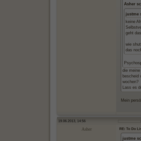
Asher sc
justme 
keine Ah
Selbstve
geht das
wie shut
das noc
Psychosp
die meine
bescheid 
wochen?
Lass es d
Mein persön
19.06.2013, 14:56
Asher
RE: To Do Li
justme s