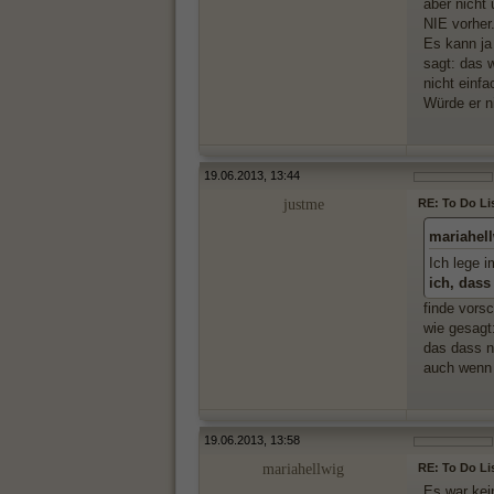
aber nicht
NIE vorher
Es kann ja
sagt: das w
nicht einf
Würde er n
19.06.2013, 13:44
justme
RE: To Do Li
mariahel
Ich lege 
ich, dass
finde vorsc
wie gesagt
das dass nu
auch wenn 
19.06.2013, 13:58
mariahellwig
RE: To Do Li
Es war kei