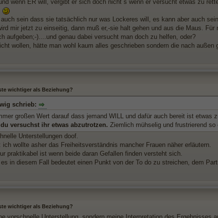
 und wenn ER will, vergibt er sich doch nicht´s wenn er versucht etwas zu ret
.
 auch sein dass sie tatsächlich nur was Lockeres will, es kann aber auch sein
ird mir jetzt zu einseitig, dann muß er,-sie halt gehen und aus die Maus. Für 
ach aufgeben;-)....und genau dabei versucht man doch zu helfen, oder?
icht wollen, hätte man wohl kaum alles geschrieben sondern die nach auße
ste wichtiger als Beziehung?
lwig schrieb:
immer großen Wert darauf dass jemand WILL und dafür auch bereit ist etwas z
 du versuchst ihr etwas abzutrotzen.
Ziemlich mühselig und frustrierend so
hnelle Unterstellungen doof.
: ich wollte asher das Freiheitsverständnis mancher Frauen näher erläutern.
r praktikabel ist wenn beide daran Gefallen finden versteht sich.
es in diesem Fall bedeutet einen Punkt von der To do zu streichen, dem Part
ste wichtiger als Beziehung?
ne vorschnelle Unterstellung, sondern meine Interpretation des Ergebnisses a