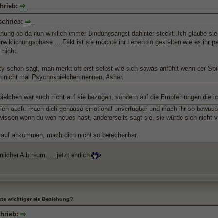
hrieb:
schrieb:
nung ob da nun wirklich immer Bindungsangst dahinter steckt..Ich glaube sie s
rwiklichungsphase ....Fakt ist sie möchte ihr Leben so gestälten wie es ihr pa
 nicht.
ty schon sagt, man merkt oft erst selbst wie sich sowas anfühlt wenn der Sp
h nicht mal Psychospielchen nennen, Asher.
ielchen war auch nicht auf sie bezogen, sondern auf die Empfehlungen die 
 ich auch. mach dich genauso emotional unverfügbar und mach ihr so bewusst 
wissen wenn du wen neues hast, andererseits sagt sie, sie würde sich nicht 
rauf ankommen, mach dich nicht so berechenbar.
licher Albtraum......jetzt ehrlich
ste wichtiger als Beziehung?
chrieb: