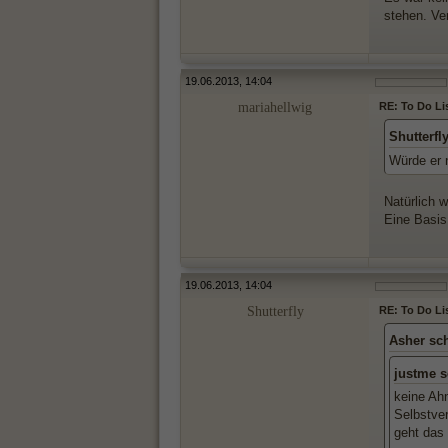
stehen. Ve
19.06.2013, 14:04
mariahellwig
RE: To Do Li
Shutterfl
Würde er 
Natürlich w
Eine Basis
19.06.2013, 14:04
Shutterfly
RE: To Do Li
Asher sc
justme s
keine Ahn
Selbstver
geht das 