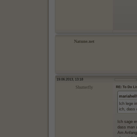
Natune.net
19.06.2013, 13:18
Shutterfly
RE: To Do Li
mariahel
Ich lege 
ich, dass 
Ich sage e
dass man a
Am Anfang w