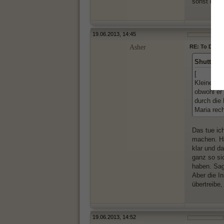
sonst liest
19.06.2013, 14:45
Asher
RE: To Do Li
Shutterfl
[
Kleiner Ti
obwohl er 
durch die 
Maria rec
Das tue ic
machen. Ha
klar und d
ganz so sic
haben. Sag
Aber die In
übertreibe
19.06.2013, 14:52