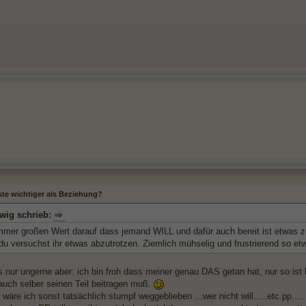
ste wichtiger als Beziehung?
lwig schrieb:
immer großen Wert darauf dass jemand WILL und dafür auch bereit ist etwas 
du versuchst ihr etwas abzutrotzen. Ziemlich mühselig und frustrierend so et
s nur ungerne aber: ich bin froh dass meiner genau DAS getan hat, nur so ist 
uch selber seinen Teil beitragen muß.
äre ich sonst tatsächlich stumpf weggeblieben ...wer nicht will.....etc.pp.....