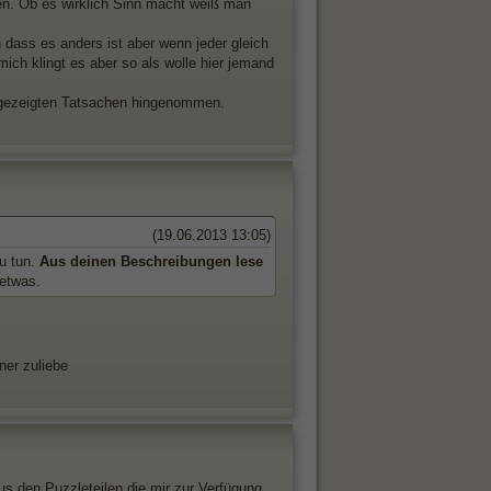
ten. Ob es wirklich Sinn macht weiß man
 dass es anders ist aber wenn jeder gleich
mich klingt es aber so als wolle hier jemand
n gezeigten Tatsachen hingenommen.
(19.06.2013 13:05)
u tun.
Aus deinen Beschreibungen lese
 etwas.
ner zuliebe
us den Puzzleteilen die mir zur Verfügung