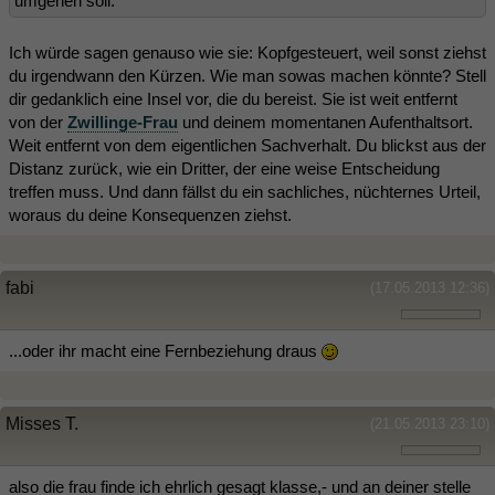
umgehen soll.
Ich würde sagen genauso wie sie: Kopfgesteuert, weil sonst ziehst
du irgendwann den Kürzen. Wie man sowas machen könnte? Stell
dir gedanklich eine Insel vor, die du bereist. Sie ist weit entfernt
von der
Zwillinge-Frau
und deinem momentanen Aufenthaltsort.
Weit entfernt von dem eigentlichen Sachverhalt. Du blickst aus der
Distanz zurück, wie ein Dritter, der eine weise Entscheidung
treffen muss. Und dann fällst du ein sachliches, nüchternes Urteil,
woraus du deine Konsequenzen ziehst.
fabi
(17.05.2013 12:36)
...oder ihr macht eine Fernbeziehung draus
Misses T.
(21.05.2013 23:10)
also die frau finde ich ehrlich gesagt klasse,- und an deiner stelle