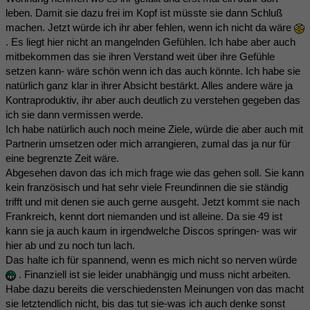
leben. Damit sie dazu frei im Kopf ist müsste sie dann Schluß
machen. Jetzt würde ich ihr aber fehlen, wenn ich nicht da wäre
. Es liegt hier nicht an mangelnden Gefühlen. Ich habe aber auch
mitbekommen das sie ihren Verstand weit über ihre Gefühle
setzen kann- wäre schön wenn ich das auch könnte. Ich habe sie
natürlich ganz klar in ihrer Absicht bestärkt. Alles andere wäre ja
Kontraproduktiv, ihr aber auch deutlich zu verstehen gegeben das
ich sie dann vermissen werde.
Ich habe natürlich auch noch meine Ziele, würde die aber auch mit
Partnerin umsetzen oder mich arrangieren, zumal das ja nur für
eine begrenzte Zeit wäre.
Abgesehen davon das ich mich frage wie das gehen soll. Sie kann
kein französisch und hat sehr viele Freundinnen die sie ständig
trifft und mit denen sie auch gerne ausgeht. Jetzt kommt sie nach
Frankreich, kennt dort niemanden und ist alleine. Da sie 49 ist
kann sie ja auch kaum in irgendwelche Discos springen- was wir
hier ab und zu noch tun lach.
Das halte ich für spannend, wenn es mich nicht so nerven würde
. Finanziell ist sie leider unabhängig und muss nicht arbeiten.
Habe dazu bereits die verschiedensten Meinungen von das macht
sie letztendlich nicht, bis das tut sie-was ich auch denke sonst