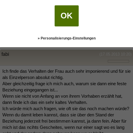
nicht besser wäre, wenn sie etwas anderes macht. Das liest
sich alles sehr selbstbestimmt und es macht auf mich nicht den
OK
Eindruck, als ob sie sich da weiter in ihr Vorhaben hineinreden
lässt. Es wird wohl vorrangig darum gehen, wie du dich damit
arrangieren kannst.
meine Rede.
» Personalisierungs-Einstellungen
fabi
(17.05.2013 10:20)
Ich finde das Verhalten der Frau auch sehr imponierend und für sie
als Einzelperson absolut richtig.
Aber gleichzeitig frage ich mich auch, warum sie dann eine feste
Beziehung eingegangen ist...
Wenn sie nicht von Anfang an von ihrem Vorhaben erzählt hat,
dann finde ich das ein sehr kaltes Verhalten.
Ich würde mich auch fragen, wie oft sie das noch machen würde?
Wenn du damit leben kannst, dass sie über den Stand der
Beziehung jederzeit frei bestimmen kannst, ja dann fein. Aber für
mich ist das ncihts Gescheites, wenn nur einer sagt wo es lang