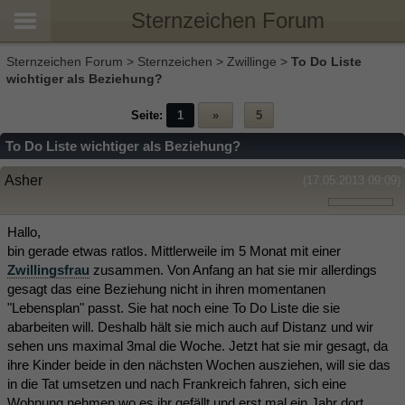
Sternzeichen Forum
Sternzeichen Forum
>
Sternzeichen
>
Zwillinge
>
To Do Liste
wichtiger als Beziehung?
Seite:
1
»
5
To Do Liste wichtiger als Beziehung?
Asher
(17.05.2013 09:09)
Hallo,
bin gerade etwas ratlos. Mittlerweile im 5 Monat mit einer
Zwillingsfrau
zusammen. Von Anfang an hat sie mir allerdings
gesagt das eine Beziehung nicht in ihren momentanen
"Lebensplan" passt. Sie hat noch eine To Do Liste die sie
abarbeiten will. Deshalb hält sie mich auch auf Distanz und wir
sehen uns maximal 3mal die Woche. Jetzt hat sie mir gesagt, da
ihre Kinder beide in den nächsten Wochen ausziehen, will sie das
in die Tat umsetzen und nach Frankreich fahren, sich eine
Wohnung nehmen wo es ihr gefällt und erst mal ein Jahr dort