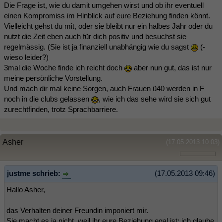
Die Frage ist, wie du damit umgehen wirst und ob ihr eventuell
einen Kompromiss im Hinblick auf eure Beziehung finden könnt.
Vielleicht gehst du mit, oder sie bleibt nur ein halbes Jahr oder du
nutzt die Zeit eben auch für dich positiv und besuchst sie
regelmässig. (Sie ist ja finanziell unabhängig wie du sagst
(-
wieso leider?)
3mal die Woche finde ich reicht doch
aber nun gut, das ist nur
meine persönliche Vorstellung.
Und mach dir mal keine Sorgen, auch Frauen ü40 werden in F
noch in die clubs gelassen
, wie ich das sehe wird sie sich gut
zurechtfinden, trotz Sprachbarriere.
Asher
(17.05.2013 10:03)
justme schrieb:
(17.05.2013 09:46)
Hallo Asher,
das Verhalten deiner Freundin imponiert mir.
Sie macht es ja nicht, weil ihr eure Beziehung egal ist; ich glaube