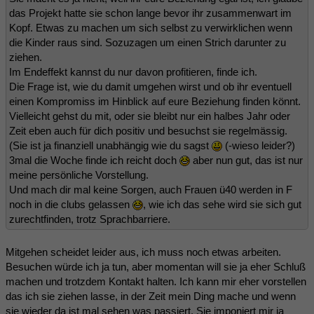
das Projekt hatte sie schon lange bevor ihr zusammenwart im
Kopf. Etwas zu machen um sich selbst zu verwirklichen wenn
die Kinder raus sind. Sozuzagen um einen Strich darunter zu
ziehen.
Im Endeffekt kannst du nur davon profitieren, finde ich.
Die Frage ist, wie du damit umgehen wirst und ob ihr eventuell
einen Kompromiss im Hinblick auf eure Beziehung finden könnt.
Vielleicht gehst du mit, oder sie bleibt nur ein halbes Jahr oder
Zeit eben auch für dich positiv und besuchst sie regelmässig.
(Sie ist ja finanziell unabhängig wie du sagst
(-wieso leider?)
3mal die Woche finde ich reicht doch
aber nun gut, das ist nur
meine persönliche Vorstellung.
Und mach dir mal keine Sorgen, auch Frauen ü40 werden in F
noch in die clubs gelassen
, wie ich das sehe wird sie sich gut
zurechtfinden, trotz Sprachbarriere.
Mitgehen scheidet leider aus, ich muss noch etwas arbeiten.
Besuchen würde ich ja tun, aber momentan will sie ja eher Schluß
machen und trotzdem Kontakt halten. Ich kann mir eher vorstellen
das ich sie ziehen lasse, in der Zeit mein Ding mache und wenn
sie wieder da ist mal sehen was passiert. Sie imponiert mir ja