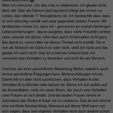
Aber ich versuchs. Um das mal zu relativieren: ich glaube nicht,
dass der Stier ein Oârsch (auf bayerisch klingt das immer so
schön, das rollende "r" hinzudenken) ist. Ich beobachte aber, dass
er sich oârschig verhält und zwar gegenüber beiden Frauen. Mit
beobachten meine ich, dass ich - gemessen an meinen bisherigen
Lebenserfahrungen - davon ausgehe, dass seine Freundin verletzt
wäre, wüsste sie davon. Und dass auch Schlumpfine nicht ganz
fein damit ist, sonst hätte sie diesen Thread nicht erstellt. Ob er
nun als Mensch ein Oârsch ist oder nicht, weiß ich nicht und das
glaube ich auch nicht. Das ist schon ein Unterschied. Ich
versuche sein Verhalten zu bewerten und nicht ihn als Mensch.
Und klar, bei einer persönlichen Bewertung fließen natürlich auch
immer persönliche Prägungen bzw. Wertvorstellungen mit ein.
Damit will ich aber nicht ausdrücken, dass Verhalten A oder
Verhalten B schlechter oder besser ist. Blicke ich von außen auf
die Konstellation, sehe ich einen Mann, der durch sein Verhalten
zwei Frauen an sich bindet. Und bei beiden Frauen nimmt er
zumindest das Risiko in Kauf, sie zu verletzen. Das ist erst einmal
eine wertfreie Beobachtung. Niemand auf dieser Welt kann von
sich sagen, dass sein eigenes Verhalten nicht auch andere schon