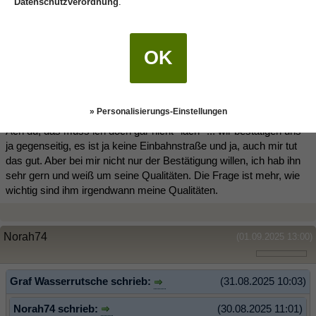
Datenschutzverordnung
.
Sollte es mir mal besser gehen und ich wieder einen Kopf auch für
jemand Neues haben können, hätten wir eine andere Situation.
Von daher spielt ihm ohne das er es weiß meine derzeitige Lage in
OK
seine Hände.
moon schrieb:
(31.08.2025 16:05)
aber dafür wäre mir der Aufwand zu hoch (ihn ständig bestätigen
» Personalisierungs-Einstellungen
zu müssen...)
Ach du, das muss ich doch gar nicht *lach* ... wir bestätigen uns
ja gegenseitig, es ist ja keine Einbahnstraße und ja, auch mir tut
das gut. Aber bei mir nicht nur der Bestätigung willen, ich hab ihn
sehr gern und weiß um seine Qualitäten. Die Frage ist mehr, wie
wichtig sind ihm irgendwann meine Qualitäten.
Norah74
(01.09.2025 13:00)
Graf Wasserrutsche schrieb:
(31.08.2025 10:03)
Norah74 schrieb:
(30.08.2025 11:01)