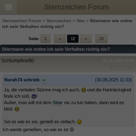
Sternzeichen Forum
Sternzeichen Forum
>
Sternzeichen
>
Stier
>
Stiermann wie ordne
ich sein Verhalten richtig ein?
Seite:
1
«
12
»
15
Stiermann wie ordne ich sein Verhalten richtig ein?
Schlumpfine80
(31.08.2025 09:06)
Norah74 schrieb:
(30.08.2025 11:33)
Ja, die verbalen Stürme mag ich auch.
und die Hartnäckigkeit
finde ich süß.
Außer, man will mit dem
Stier
nix zu tun haben, dann wird es
blöd.
Sei es wie es sei, genieß es einfach.
Ich werde genießen, so wie es ist 😝