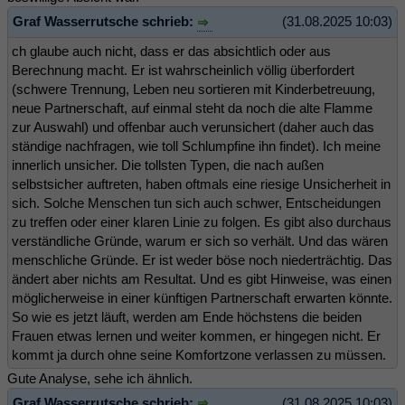
Graf Wasserrutsche schrieb:
(31.08.2025 10:03)
ch glaube auch nicht, dass er das absichtlich oder aus
Berechnung macht. Er ist wahrscheinlich völlig überfordert
(schwere Trennung, Leben neu sortieren mit Kinderbetreuung,
neue Partnerschaft, auf einmal steht da noch die alte Flamme
zur Auswahl) und offenbar auch verunsichert (daher auch das
ständige nachfragen, wie toll Schlumpfine ihn findet). Ich meine
innerlich unsicher. Die tollsten Typen, die nach außen
selbstsicher auftreten, haben oftmals eine riesige Unsicherheit in
sich. Solche Menschen tun sich auch schwer, Entscheidungen
zu treffen oder einer klaren Linie zu folgen. Es gibt also durchaus
verständliche Gründe, warum er sich so verhält. Und das wären
menschliche Gründe. Er ist weder böse noch niederträchtig. Das
ändert aber nichts am Resultat. Und es gibt Hinweise, was einen
möglicherweise in einer künftigen Partnerschaft erwarten könnte.
So wie es jetzt läuft, werden am Ende höchstens die beiden
Frauen etwas lernen und weiter kommen, er hingegen nicht. Er
kommt ja durch ohne seine Komfortzone verlassen zu müssen.
Gute Analyse, sehe ich ähnlich.
Graf Wasserrutsche schrieb:
(31.08.2025 10:03)