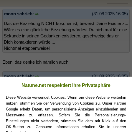
moon schrieb:
(31.08.2025 16:05)
Das die Beziehung NICHT koscher ist, beweist Deine Existenz...
Wäre es eine glückliche Beziehung würdest Du nichtmal für eine
Sekunde in seinen Gedanken existieren, geschweige das er
Dich kontaktieren würde....
Nichtmal etappenweise!
Eben, das denke ich nämlich auch.
moon schrieb:
(31.08.2025 16:05)
Natune.net respektiert Ihre Privatsphäre
Du ich persönlich würde da gar nicht warten, dafür bin ich mir
zwischenzeitlich zu viel selbst wert
Diese Website verwendet Cookies. Wenn Sie diese Website weiterhin
nutzen, stimmen Sie der Verwendung von Cookies zu. Unser Partner
Ich warte im Prinzip nicht - also schon, aber anders. Ich warte
Google erhebt Daten, um personalisierte Anzeigen einzublenden und
nicht auf ihn. Ich habe derzeit meine Baustellen und nicht wirklich
Messwerte zu erfassen. Sofern Sie die Personalisierungs-
Kopf mich auf jemand Neues einzulassen, hier ist es ein wenig
Einstellungen nicht verändern, stimmen Sie dem mit Klick auf den
anders, weil wir uns ja von früher kennen, da fällt dieses blöde
OK-Button zu. Genauere Informationen erhalten Sie in unserer
Anfangsgeplänkel flach und das kommt mir derzeit sehr entgegen.