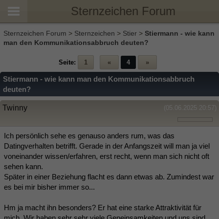
Sternzeichen Forum
Sternzeichen Forum
>
Sternzeichen
>
Stier
>
Stiermann - wie kann
man den Kommunikationsabbruch deuten?
Seite:
1
«
4
»
Stiermann - wie kann man den Kommunikationsabbruch
deuten?
Twinny
(05.06.2025 20:57)
Ich persönlich sehe es genauso anders rum, was das
Datingverhalten betrifft. Gerade in der Anfangszeit will man ja viel
voneinander wissen/erfahren, erst recht, wenn man sich nicht oft
sehen kann.
Später in einer Beziehung flacht es dann etwas ab. Zumindest war
es bei mir bisher immer so...
Hm ja macht ihn besonders? Er hat eine starke Attraktivität für
mich. Wir haben sehr sehr viele Geneinsamkeiten und uns sind