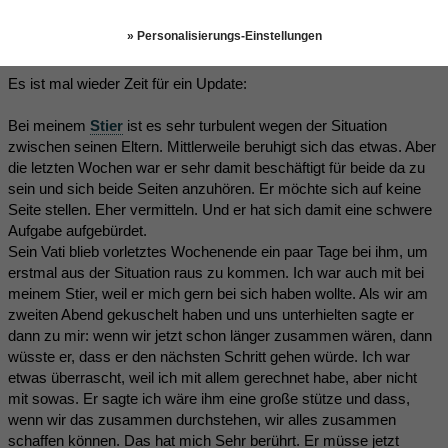
Harmony
(10.08.2023 21:58)
» Personalisierungs-Einstellungen
Es ist mal wieder Zeit für ein Update:
Bei meinem
Stier
ist es sehr turbulent wegen der Situation
zwischen seinen Eltern. Mittlerweile beruhigt sich das etwas. Aber
die letzten Wochen war er sehr damit beschäftigt für beide da zu
sein und sich beide Seiten anzuhören. Er möchte sich auf keine
Seite stellen. Eher vermitteln. Und er hat sich damit eine schwere
Aufgabe aufgebürdet.
Sein Vati blieb vorletztes Wochenende ein paar Tage bei ihm, um
erstmal aus der Situation raus zu kommen. Ich war auch mit bei
meinem Stier, weil er mich gern bei sich haben wollte. Als wir am
zweiten Abend gekuschelt haben und uns unterhielten sagte er
dann zu mir: wenn wir jetzt schon länger zusammen wären, dann
wüsste er, dass er den nächsten Schritt gehen würde. Ich war
etwas überrascht, weil ich mit allem gerechnet habe, aber nicht
mit sowas. Er sagte ich wäre ihm eine große stütze und dass,
wenn wir das zusammen durchstehen, wir alles zusammen
schaffen können. Das hat mich Sehr berührt. Er müsse jetzt