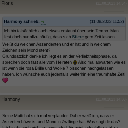
Floris
(11.08.2023 14:34)
Harmony schrieb:
(11.08.2023 11:52)
Ich bin tatsächlich auch etwas erstaunt über sein Tempo. Man
liest doch nur allzu häufig, dass sich
Stiere
gern Zeit lassen.
Weißt du welchen Aszendenten und er hat und in welchem
Zeichen sein Mond steht?
Grundsätzlich denke ich liegt es an der Verliebtheitsphase, da
sprechen doch fast alle vom Heiraten
Also mal abwarten wie es
ist wenn die rosa Brille und Wolke 7 bisschen nachgelassen
haben. Ich wünsche euch jedenfalls weiterhin eine traumhafte Zeit!
Harmony
(11.08.2023 14:50)
Seine Mutti hat sich mal verplauder. Daher weiß ich, dass er
Aszenten Löwe ist und Mond in Zwillinge hat. Was sagt dir das?
Ich bin da noch nicht so bewandert. Er neigt jedenfalls nicht zu