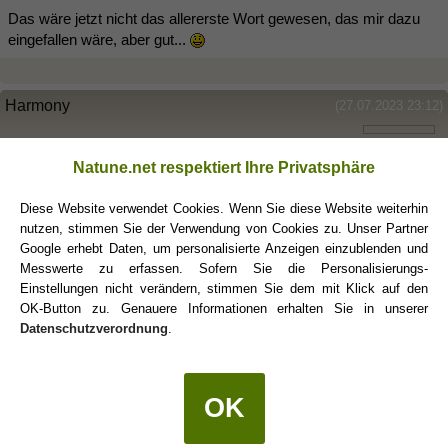
Das wäre jetzt nicht das allererste Wort gewesen, das mir dazu
eingefallen wäre, aber gut...
Harmony
(27.07.2023 23:12)
Welches Wort wäre dir denn als erstes dazu eingefallen? 😅
Natune.net respektiert Ihre Privatsphäre
Diese Website verwendet Cookies. Wenn Sie diese Website weiterhin
Can
(28.07.2023 07:34)
nutzen, stimmen Sie der Verwendung von Cookies zu. Unser Partner
Google erhebt Daten, um personalisierte Anzeigen einzublenden und
Messwerte zu erfassen. Sofern Sie die Personalisierungs-
pn… nicht dass noch wer vom hocker fällt.🤪
Einstellungen nicht verändern, stimmen Sie dem mit Klick auf den
OK-Button zu. Genauere Informationen erhalten Sie in unserer
Datenschutzverordnung
.
moon
(28.07.2023 07:37)
OK
Also bitte Can, wir kennen Dich zwischenzeitlich alle recht gut