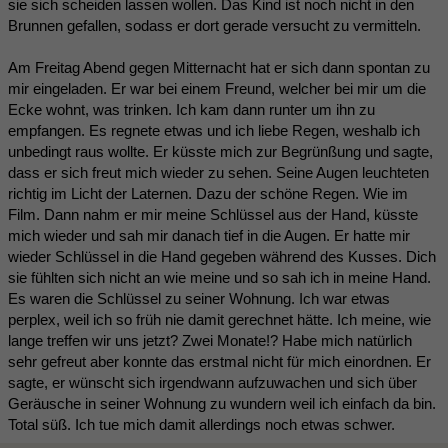
sie sich scheiden lassen wollen. Das Kind ist noch nicht in den
Brunnen gefallen, sodass er dort gerade versucht zu vermitteln.
Am Freitag Abend gegen Mitternacht hat er sich dann spontan zu
mir eingeladen. Er war bei einem Freund, welcher bei mir um die
Ecke wohnt, was trinken. Ich kam dann runter um ihn zu
empfangen. Es regnete etwas und ich liebe Regen, weshalb ich
unbedingt raus wollte. Er küsste mich zur Begrünßung und sagte,
dass er sich freut mich wieder zu sehen. Seine Augen leuchteten
richtig im Licht der Laternen. Dazu der schöne Regen. Wie im
Film. Dann nahm er mir meine Schlüssel aus der Hand, küsste
mich wieder und sah mir danach tief in die Augen. Er hatte mir
wieder Schlüssel in die Hand gegeben während des Kusses. Dich
sie fühlten sich nicht an wie meine und so sah ich in meine Hand.
Es waren die Schlüssel zu seiner Wohnung. Ich war etwas
perplex, weil ich so früh nie damit gerechnet hätte. Ich meine, wie
lange treffen wir uns jetzt? Zwei Monate!? Habe mich natürlich
sehr gefreut aber konnte das erstmal nicht für mich einordnen. Er
sagte, er wünscht sich irgendwann aufzuwachen und sich über
Geräusche in seiner Wohnung zu wundern weil ich einfach da bin.
Total süß. Ich tue mich damit allerdings noch etwas schwer.