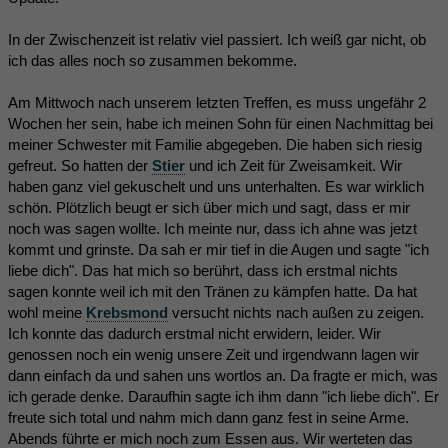
In der Zwischenzeit ist relativ viel passiert. Ich weiß gar nicht, ob
ich das alles noch so zusammen bekomme.
Am Mittwoch nach unserem letzten Treffen, es muss ungefähr 2
Wochen her sein, habe ich meinen Sohn für einen Nachmittag bei
meiner Schwester mit Familie abgegeben. Die haben sich riesig
gefreut. So hatten der
Stier
und ich Zeit für Zweisamkeit. Wir
haben ganz viel gekuschelt und uns unterhalten. Es war wirklich
schön. Plötzlich beugt er sich über mich und sagt, dass er mir
noch was sagen wollte. Ich meinte nur, dass ich ahne was jetzt
kommt und grinste. Da sah er mir tief in die Augen und sagte "ich
liebe dich". Das hat mich so berührt, dass ich erstmal nichts
sagen konnte weil ich mit den Tränen zu kämpfen hatte. Da hat
wohl meine
Krebsmond
versucht nichts nach außen zu zeigen.
Ich konnte das dadurch erstmal nicht erwidern, leider. Wir
genossen noch ein wenig unsere Zeit und irgendwann lagen wir
dann einfach da und sahen uns wortlos an. Da fragte er mich, was
ich gerade denke. Daraufhin sagte ich ihm dann "ich liebe dich". Er
freute sich total und nahm mich dann ganz fest in seine Arme.
Abends führte er mich noch zum Essen aus. Wir werteten das