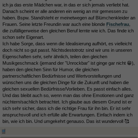
ich ja das erste Mädchen war, in das er sich jemals verliebt hat.
Danach scheint er alle anderen ein wenig an mir gemessen zu
haben. Bspw. Stand/steht er meinetwegen auf Blümchenkleider an
Frauen. Seine letzte Freundin war auch eine blonde
Fischefrau
,
die zufälligerweise den gleichen Beruf lernte wie ich. Das finde ich
schon sehr Eigenart.
Ich habe Sorge, dass wenn die Idealisierung aufhört, es vielleicht
doch nicht so gut passt. Nichtsdestotrotz sind wir uns in unseren
Eigenschaften sehr, sehr ähnlich, teilen den gleichen
Musikgeschmack (jemand der "Unrockbar" ist ginge gar nicht 😁),
haben den gleichen Sinn für Humor, die gleichen
partnerschaftlichen Bedürfnisse und Wertvorstellungen und
wünschen uns die gleichen Dinge für die Zukunft und haben die
gleichen sexuellen Bedürfnisse/Vorlieben. Es passt einfach alles.
Und das bleibt auch so, wenn man das ohne Emotionen und ganz
nüchtern/sachlich betrachtet. Ich glaube aus diesem Grund ist er
sich sehr sicher, dass ich die richtige Frau für ihn bin. Er ist sehr
anspruchsvoll und ich erfülle alle Erwartungen. Einfach indem ich
bin, wie ich bin. Und umgekehrt genauso. Das ist wundervoll 🥰