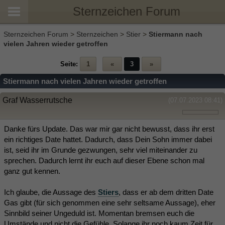
Sternzeichen Forum
Sternzeichen Forum
>
Sternzeichen
>
Stier
>
Stiermann nach
vielen Jahren wieder getroffen
Seite:
1
«
3
»
Stiermann nach vielen Jahren wieder getroffen
Graf Wasserrutsche
(07.07.2023 08:41)
Danke fürs Update. Das war mir gar nicht bewusst, dass ihr erst
ein richtiges Date hattet. Dadurch, dass Dein Sohn immer dabei
ist, seid ihr im Grunde gezwungen, sehr viel miteinander zu
sprechen. Dadurch lernt ihr euch auf dieser Ebene schon mal
ganz gut kennen.
Ich glaube, die Aussage des
Stiers
, dass er ab dem dritten Date
Gas gibt (für sich genommen eine sehr seltsame Aussage), eher
Sinnbild seiner Ungeduld ist. Momentan bremsen euch die
Umstände und nicht die Gefühle. Solange ihr noch kaum Zeit für