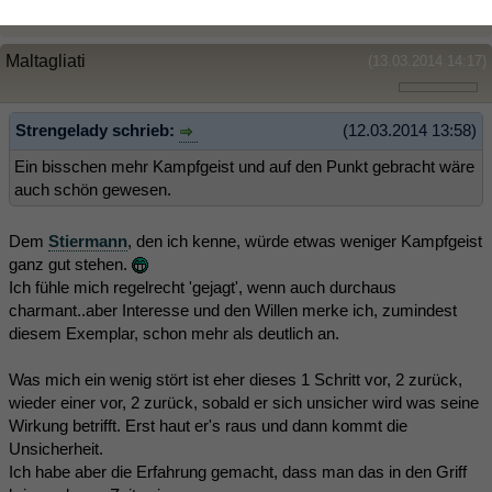
Maltagliati
(13.03.2014 14:17)
Strengelady schrieb:
(12.03.2014 13:58)
Ein bisschen mehr Kampfgeist und auf den Punkt gebracht wäre
auch schön gewesen.
Dem
Stiermann
, den ich kenne, würde etwas weniger Kampfgeist
ganz gut stehen.
Ich fühle mich regelrecht 'gejagt', wenn auch durchaus
charmant..aber Interesse und den Willen merke ich, zumindest
diesem Exemplar, schon mehr als deutlich an.
Was mich ein wenig stört ist eher dieses 1 Schritt vor, 2 zurück,
wieder einer vor, 2 zurück, sobald er sich unsicher wird was seine
Wirkung betrifft. Erst haut er's raus und dann kommt die
Unsicherheit.
Ich habe aber die Erfahrung gemacht, dass man das in den Griff