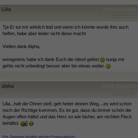
Lilia
(08.02.2014 13:37)
Tja Er tut mir wirklich leid und wenn ich könnte wurde ihm auch
helfen, habe aber leider nicht diese macht
Viellen dank Alpha,
wenigstens habe ich dank Euch die rätsel gelöst
nunja mir
gehts nicht unbedingt besser aber bin etwas weiter.
alpha
(08.02.2014 22:52)
Lilia...halt die Ohren steif, geh heiter deinen Weg....es wird schon
noch der Richtige kommen. Es ist gut, dass du immer schön die
Augen offen hältst und das Herz so wie bisher, am rechten Fleck
behältst.
Edit: Doppeltes inhaltlich gleiches Posting gelöscht.