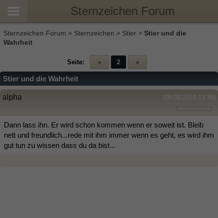
Sternzeichen Forum
Sternzeichen Forum
>
Sternzeichen
>
Stier
>
Stier und die
Wahrheit
Seite:
«
2
»
Stier und die Wahrheit
alpha
(08.02.2014 13:36)
Dann lass ihn. Er wird schon kommen wenn er soweit ist. Bleib
nett und freundlich...rede mit ihm immer wenn es geht, es wird ihm
gut tun zu wissen dass du da bist...