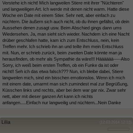
Verstehe ich nicht! Mich langweilen Stiere mit ihrer "Nüchteren"
und langweiligen Art. Ich werde mit denen nicht warm. Hatte diese
Woche ein Date mit einem Stier. Sehr nett, aber einfach zu
nüchtern. Die äußern sich auch nicht, ob du ihnen gefällst, ob dein
Aussehen denen zusagt usw. Beim Abschied gings dann ums
Wiedersehen. Ja, man sieht sich wieder. Nachdem ich eine Nacht
drüber geschlafen hatte, kam ich zum Entschluss, nein, kein
Treffen mehr. Ich schrieb ihn an und teilte ihm mein Entschluss
mit. Nun, er schrieb zurück, beim zweiten Date könnte man ja
herausfinden, ob mehr als Sympathie da wäre!!! Hääääää-----Also
Sorry, ich weiß beim ersten Treffen, ob ein Funke da ist oder
nicht!! Seh ich das etwa falsch??? Nun, ich bleibe dabei, Stiere
langweilen mich, sind ein bisschen emotionslos. Wenn ich mich
mit einem date, umarmt man sich zumindest mal zur Begrüßung,
Küsschen links und rechts, aber bei dem war gar nix. Zwar sehr
nett, aber mit dieser ganzen Art kann ich nichts
anfangen.....Einfach nur langweilig und nüchtern...Nein Danke
Lilia
(12.03.2014 12:33)