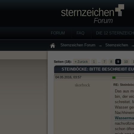
FORUM
FAQ
DIE 12 STERNZEIC
Sternzeichen Forum
→
Sternzeichen
Seiten (18):
« Zurück
1
...
7
8
9
10
STEINBÖCKE: BITTE BESCHREIBT EUC
04.05.2016, 03:57
skorbock
RE: Steinböck
Das aus mir
bin, der wi
schreitet.
Wasser ges
Nachhinein
Wasserma
nachvollzi
schon öfte