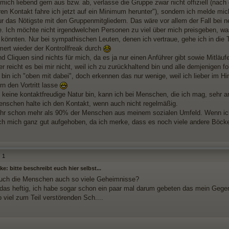
 mich liebend gern aus bzw. ab, verlasse die Gruppe zwar nicht offiziell (na
ren Kontakt fahre ich jetzt auf ein Minimum herunter"), sondern ich melde mi
ur das Nötigste mit den Gruppenmitgliedern. Das wäre vor allem der Fall bei
e. Ich möchte nicht irgendwelchen Personen zu viel über mich preisgeben, wa
könnten. Nur bei sympathischen Leuten, denen ich vertraue, gehe ich in die Ti
mert wieder der Kontrollfreak durch
 Cliquen sind nichts für mich, da es ja nur einen Anführer gibt sowie Mitläufer.
r reicht es bei mir nicht, weil ich zu zurückhaltend bin und alle demjenigen f
bin ich "oben mit dabei", doch erkennen das nur wenige, weil ich lieber im Hi
n den Vortritt lasse
 keine kontaktfreudige Natur bin, kann ich bei Menschen, die ich mag, sehr 
enschen halte ich den Kontakt, wenn auch nicht regelmäßig.
ihr schon mehr als 90% der Menschen aus meinem sozialen Umfeld. Wenn ich 
 ich mich ganz gut aufgehoben, da ich merke, dass es noch viele andere Böcke
1
e: bitte beschreibt euch hier selbst...
uch die Menschen auch so viele Geheimnisse?
t das heftig, ich habe sogar schon ein paar mal darum gebeten das mein Gegen
 viel zum Teil verstörenden Sch....