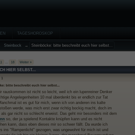
HEN
TAGESHOROSKOP
→
Steinbock
→
Steinböcke: bitte beschreibt euch hier selbst...
11
...
18
Weiter »
H HIER SELBST...
1
e: bitte beschreibt euch hier selbst...
 rauskommen ist nicht so leicht, weil ich ein lupenreiner Denker
chtige Angelegenheiten 10 mal überdenkt bis er endlich zur Tat
 Manchmal ist es gut für mich, wenn ich von anderen ins kalte
toßen werde, was mich erst zwar richtig bockig macht, doch im
 als gar nicht so schlecht erweist. Das geht mir besonders mit dem
nn
so, der ja spielend Kontakte knüpfen kann und es nicht
ehen kann, dass eben dieses mir so schwer fällt. Da wurde ich
rs ins "Rampenlicht" gezogen, was ungewohnt für mich ist und