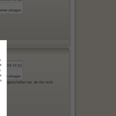
immer ertragen.
,
t
.05.2016 10:11)
.
e
immer ertragen.
n
h Eigenschaften hat, die ihm nicht