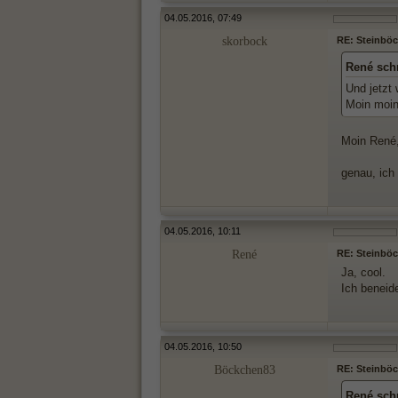
04.05.2016, 07:49
skorbock
RE: Steinböck
René sch
Und jetzt 
Moin moin
Moin René
genau, ich
04.05.2016, 10:11
René
RE: Steinböck
Ja, cool.
Ich beneide
04.05.2016, 10:50
Böckchen83
RE: Steinböck
René sch