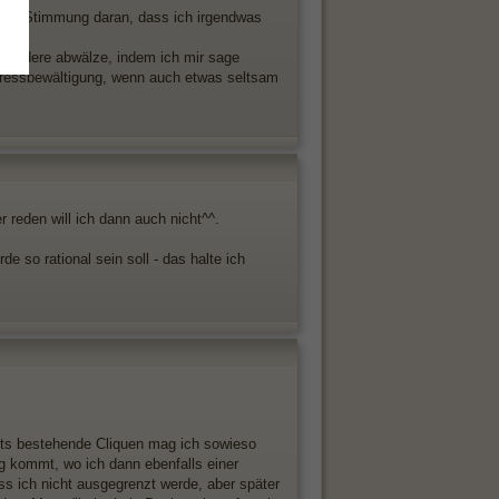
tiven Stimmung daran, dass ich irgendwas
f andere abwälze, indem ich mir sage
r Stressbewältigung, wenn auch etwas seltsam
r reden will ich dann auch nicht^^.
e so rational sein soll - das halte ich
its bestehende Cliquen mag ich sowieso
g kommt, wo ich dann ebenfalls einer
ass ich nicht ausgegrenzt werde, aber später