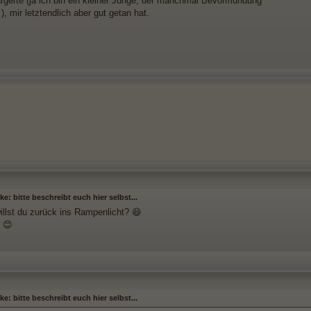
ärgerte (ja ich bin ein kleiner Junge, der manchmal Bevormundung
), mir letztendlich aber gut getan hat.
e: bitte beschreibt euch hier selbst...
willst du zurück ins Rampenlicht? 😆
 😊
e: bitte beschreibt euch hier selbst...