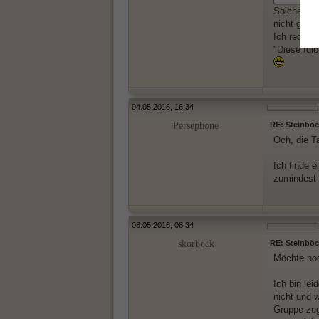
Solche Tag
nicht gesch
Ich rede d
"Diese Idio
04.05.2016, 16:34
Persephone
RE: Steinböck
Och, die T
Ich finde e
zumindest m
08.05.2016, 08:34
skorbock
RE: Steinböck
Möchte noc
Ich bin le
nicht und 
Gruppe zuge