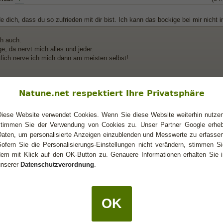
e dich, dass du so zufrieden mit dir bist. Ich kann das bockige bei mir nicht 
ch auch.
e, da nervt mich alles und jeder.
tlich nerve ich mich dann am meisten selbst!
Natune.net respektiert Ihre Privatsphäre
e: bitte beschreibt euch hier selbst...
Diese Website verwendet Cookies. Wenn Sie diese Website weiterhin nutzen
stimmen Sie der Verwendung von Cookies zu. Unser Partner Google erheb
rieb:
(04
Daten, um personalisierte Anzeigen einzublenden und Messwerte zu erfassen
Sofern Sie die Personalisierungs-Einstellungen nicht verändern, stimmen Si
e dich, dass du so zufrieden mit dir bist. Ich kann das bockige bei mir nicht 
dem mit Klick auf den OK-Button zu. Genauere Informationen erhalten Sie i
l haben wir denn? Ich denke mal, dass jedes Sternzeichen, also jeder Mensc
unserer
Datenschutzverordnung
.
Da kann man nur das beste draus machen.
83 schrieb:
(04.05.2016 10:50)
OK
ich auch.
ge, da nervt mich alles und jeder.
ntlich nerve ich mich dann am meisten selbst!