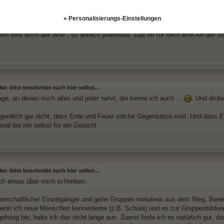
e habe ich auch, da ist jeder "scheiße", doch liegt die Ursache meiner nega
afft habe, wie ich mir das vorgestellt habe etc.
» Personalisierungs-Einstellungen
ann meist mit niemanden darüber, sodass ich dann meine negative Energie au
ten sind doch alle blöd", so ähnlich jedenfalls. Das ist für mich eine Art de
e: bitte beschreibt euch hier selbst...
age, an denen mich alles und jeder nervt, die kenne ich auch ...
. Und drübe
igentlich gar nicht, dass Erde und Feuer solche Gegensätze sind. Und dass Erd
al bei mir selbst für ein Gerücht.
e: bitte beschreibt euch hier selbst...
h etwas über mich schreiben:
idenschaftlicher Einzelgänger und gehe Gruppen meistens aus dem Weg. Bere
wenn ich neue Menschen kennenlerne (z.B. Schule) und es zur Gruppenbildun
hörig bin, halte ich das nicht lange aus. Zuerst finde ich es natürlich gut, d