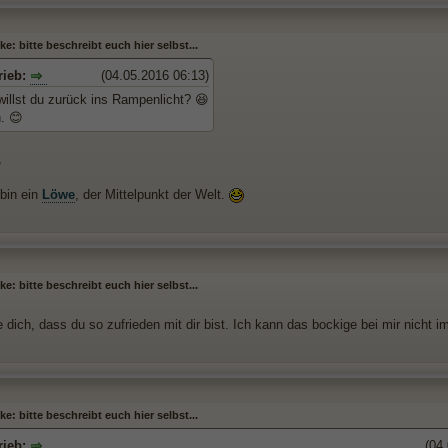
e: bitte beschreibt euch hier selbst...
rieb:
(04.05.2016 06:13)
willst du zurück ins Rampenlicht? 😆
. 😊
,
 bin ein
Löwe
, der Mittelpunkt der Welt.
e: bitte beschreibt euch hier selbst...
 dich, dass du so zufrieden mit dir bist. Ich kann das bockige bei mir nicht i
e: bitte beschreibt euch hier selbst...
rieb:
(04