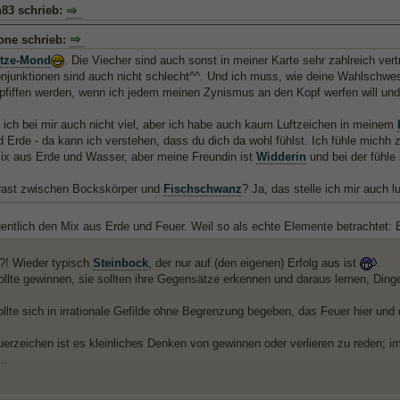
83 schrieb:
one schrieb:
tze-Mond
. Die Viecher sind auch sonst in meiner Karte sehr zahlreich ver
njunktionen sind auch nicht schlecht^^. Und ich muss, wie deine Wahlschwes
fiffen werden, wenn ich jedem meinen Zynismus an den Kopf werfen will und wi
 ich bei mir auch nicht viel, aber ich habe auch kaum Luftzeichen in meinem
 Erde - da kann ich verstehen, dass du dich da wohl fühlst. Ich fühle michh 
Mix aus Erde und Wasser, aber meine Freundin ist
Widderin
und bei der fühle 
rast zwischen Bockskörper und
Fischschwanz
? Ja, das stelle ich mir auch l
gentlich den Mix aus Erde und Feuer. Weil so als echte Elemente betrachtet:
t?! Wieder typisch
Steinbock
, der nur auf (den eigenen) Erfolg aus ist
.
llte gewinnen, sie sollten ihre Gegensätze erkennen und daraus lernen, Ding
llte sich in irrationale Gefilde ohne Begrenzung begeben, das Feuer hier und 
uerzeichen ist es kleinliches Denken von gewinnen oder verlieren zu reden; 
..