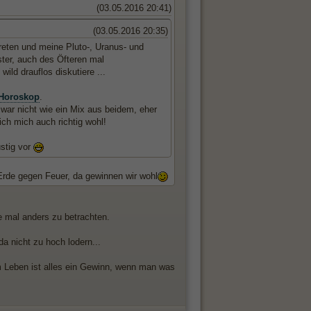
(03.05.2016 20:41)
(03.05.2016 20:35)
treten und meine Pluto-, Uranus- und
ter, auch des Öfteren mal
ld drauflos diskutiere ...
Horoskop
.
zwar nicht wie ein Mix aus beidem, eher
ich mich auch richtig wohl!
ustig vor
 Erde gegen Feuer, da gewinnen wir wohl
e mal anders zu betrachten.
da nicht zu hoch lodern...
im Leben ist alles ein Gewinn, wenn man was