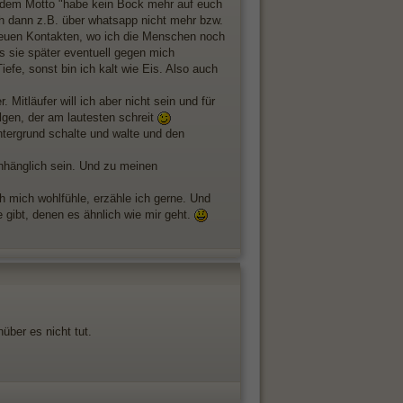
ch dem Motto "habe kein Bock mehr auf euch
ch dann z.B. über whatsapp nicht mehr bzw.
 neuen Kontakten, wo ich die Menschen noch
s sie später eventuell gegen mich
efe, sonst bin ich kalt wie Eis. Also auch
 Mitläufer will ich aber nicht sein und für
olgen, der am lautesten schreit
ntergrund schalte und walte und den
anhänglich sein. Und zu meinen
mich wohlfühle, erzähle ich gerne. Und
 gibt, denen es ähnlich wie mir geht.
über es nicht tut.