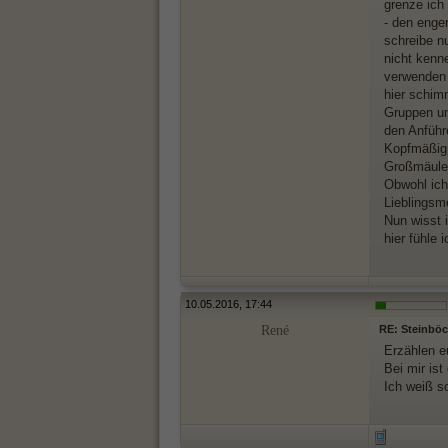
grenze ich
- den enge
schreibe n
nicht kenn
verwenden 
hier schim
Gruppen und
den Anführe
Kopfmäßig 
Großmäuler
Obwohl ich
Lieblingsm
Nun wisst 
hier fühle
10.05.2016, 17:44
René
RE: Steinböck
Erzählen e
Bei mir is
Ich weiß so