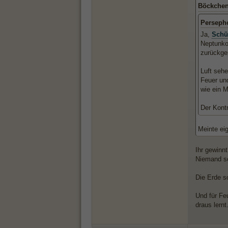
Böckchen
Perseph
Ja,
Schü
Neptunko
zurückgep
Luft sehe
Feuer und
wie ein 
Der Kont
Meinte ei
Ihr gewinn
Niemand so
Die Erde so
Und für Fe
draus lernt.