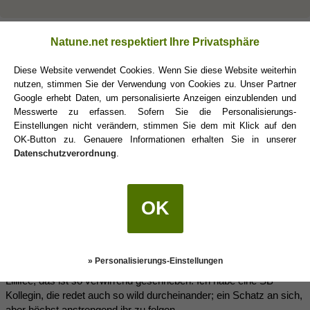
Lillifee 2520
(12.03.2018 10:11)
Natune.net respektiert Ihre Privatsphäre
Diese Website verwendet Cookies. Wenn Sie diese Website weiterhin
Das mit der Affäre war im Zusammenhang zum Treffen nur am
nutzen, stimmen Sie der Verwendung von Cookies zu. Unser Partner
Wochenende da wir ja nicht im gleichen Ort wohnten.
Google erhebt Daten, um personalisierte Anzeigen einzublenden und
Als wir uns dann 2 mal die Woche gesehen haben ging es am
Messwerte zu erfassen. Sofern Sie die Personalisierungs-
Anfang ja auch besser, aber ab und an musste ich die Absprache
Einstellungen nicht verändern, stimmen Sie dem mit Klick auf den
ändern,wegen Termine oder weil etwas dazwischen gekommen
OK-Button zu. Genauere Informationen erhalten Sie in unserer
ist.er hatte sich oft darüber aufgeregt auch oftmals das Thema bei
Datenschutzverordnung
.
meiner Freundin angeschnitten, dass er es nicht in Ordnung findet.
OK
blossom
(12.03.2018 10:30)
Respekt, an alle, die das verstehen....
» Personalisierungs-Einstellungen
Lillifee, das ist so verwirrend geschrieben. Ich habe eine SB
Kollegin, die redet auch so wild durcheinander; ein Schatz an sich,
aber höchst anstrengend ihr zu folgen.