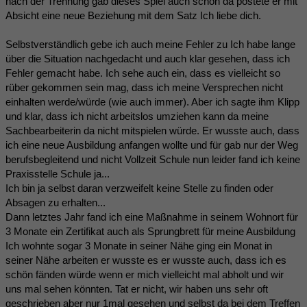
nach der Trennung gab dieses Spiel auch schon da postete er mit
Absicht eine neue Beziehung mit dem Satz Ich liebe dich.
Selbstverständlich gebe ich auch meine Fehler zu Ich habe lange
über die Situation nachgedacht und auch klar gesehen, dass ich
Fehler gemacht habe. Ich sehe auch ein, dass es vielleicht so
rüber gekommen sein mag, dass ich meine Versprechen nicht
einhalten werde/würde (wie auch immer). Aber ich sagte ihm Klipp
und klar, dass ich nicht arbeitslos umziehen kann da meine
Sachbearbeiterin da nicht mitspielen würde. Er wusste auch, dass
ich eine neue Ausbildung anfangen wollte und für gab nur der Weg
berufsbegleitend und nicht Vollzeit Schule nun leider fand ich keine
Praxisstelle Schule ja...
Ich bin ja selbst daran verzweifelt keine Stelle zu finden oder
Absagen zu erhalten...
Dann letztes Jahr fand ich eine Maßnahme in seinem Wohnort für
3 Monate ein Zertifikat auch als Sprungbrett für meine Ausbildung
Ich wohnte sogar 3 Monate in seiner Nähe ging ein Monat in
seiner Nähe arbeiten er wusste es er wusste auch, dass ich es
schön fänden würde wenn er mich vielleicht mal abholt und wir
uns mal sehen könnten. Tat er nicht, wir haben uns sehr oft
geschrieben aber nur 1mal gesehen und selbst da bei dem Treffen