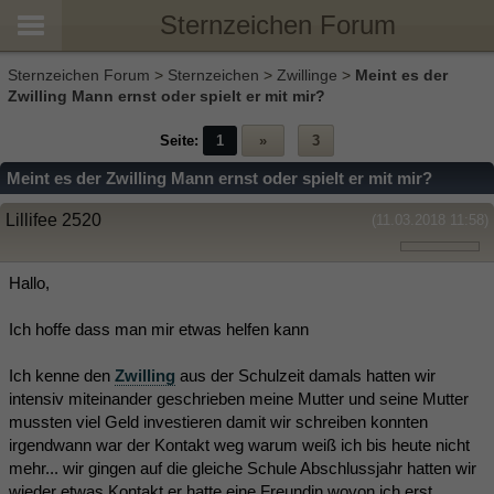
Sternzeichen Forum
Sternzeichen Forum
>
Sternzeichen
>
Zwillinge
>
Meint es der
Zwilling Mann ernst oder spielt er mit mir?
Seite:
1
»
3
Meint es der Zwilling Mann ernst oder spielt er mit mir?
Lillifee 2520
(11.03.2018 11:58)
Hallo,
Ich hoffe dass man mir etwas helfen kann
Ich kenne den
Zwilling
aus der Schulzeit damals hatten wir
intensiv miteinander geschrieben meine Mutter und seine Mutter
mussten viel Geld investieren damit wir schreiben konnten
irgendwann war der Kontakt weg warum weiß ich bis heute nicht
mehr... wir gingen auf die gleiche Schule Abschlussjahr hatten wir
wieder etwas Kontakt er hatte eine Freundin wovon ich erst