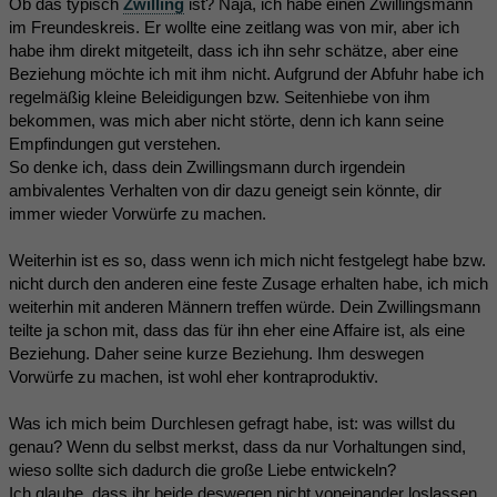
Ob das typisch
Zwilling
ist? Naja, ich habe einen Zwillingsmann
im Freundeskreis. Er wollte eine zeitlang was von mir, aber ich
habe ihm direkt mitgeteilt, dass ich ihn sehr schätze, aber eine
Beziehung möchte ich mit ihm nicht. Aufgrund der Abfuhr habe ich
regelmäßig kleine Beleidigungen bzw. Seitenhiebe von ihm
bekommen, was mich aber nicht störte, denn ich kann seine
Empfindungen gut verstehen.
So denke ich, dass dein Zwillingsmann durch irgendein
ambivalentes Verhalten von dir dazu geneigt sein könnte, dir
immer wieder Vorwürfe zu machen.
Weiterhin ist es so, dass wenn ich mich nicht festgelegt habe bzw.
nicht durch den anderen eine feste Zusage erhalten habe, ich mich
weiterhin mit anderen Männern treffen würde. Dein Zwillingsmann
teilte ja schon mit, dass das für ihn eher eine Affaire ist, als eine
Beziehung. Daher seine kurze Beziehung. Ihm deswegen
Vorwürfe zu machen, ist wohl eher kontraproduktiv.
Was ich mich beim Durchlesen gefragt habe, ist: was willst du
genau? Wenn du selbst merkst, dass da nur Vorhaltungen sind,
wieso sollte sich dadurch die große Liebe entwickeln?
Ich glaube, dass ihr beide deswegen nicht voneinander loslassen