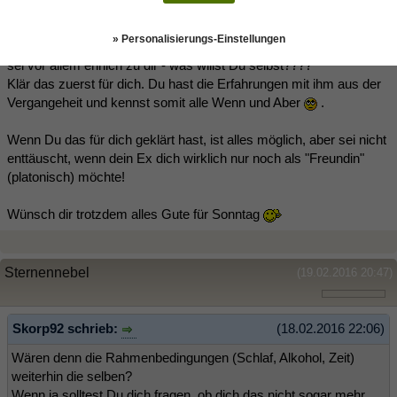
» Personalisierungs-Einstellungen
Hallo Sternennebel;
sei vor allem ehrlich zu dir - was willst Du selbst????
Klär das zuerst für dich. Du hast die Erfahrungen mit ihm aus der
Vergangeheit und kennst somit alle Wenn und Aber
.
Wenn Du das für dich geklärt hast, ist alles möglich, aber sei nicht
enttäuscht, wenn dein Ex dich wirklich nur noch als "Freundin"
(platonisch) möchte!
Wünsch dir trotzdem alles Gute für Sonntag
Sternennebel
(19.02.2016 20:47)
Skorp92 schrieb:
(18.02.2016 22:06)
Wären denn die Rahmenbedingungen (Schlaf, Alkohol, Zeit)
weiterhin die selben?
Wenn ja solltest Du dich fragen, ob dich das nicht sogar mehr