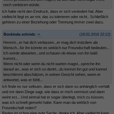
noch verletzen würde.
Ich habe nicht den Eindruck, dass er sich verändert hat. Aber
vielleicht liegt es an mir, das zu tolerieren oder nicht.. Schließlich
gehören zu einer Beziehung oder Trennung immer zwei dazu.
Bockinda schrieb:
(18.02.2016 22:12)
Hmmm...er hat dich verlassen...er mag dich trotzdem als
Mensch...für ihn könnte es wirklich nur Freundschaft bedeuten...
Ich würde abwarten...und schauen ob etwas von ihn bald
kommt...
Wenn nicht oder wenn du nicht warten magst...spreche ihn
darauf an...was er sich so denkt...du kennst ihn gut und kannst
beschtimmt abschätzen, in seinen Gesicht sehen, wenn er
antwortet, was er fühlt...
Ich finde es nur seltsam, dass er sich dann so anhänglich verhält
und mir dann Dinge sagt, wie dass er mich vermisst und dann
weint ect... Und einmal hat er sogar überlegt, mich zu küssen,
was ich schnell gemerkt habe. Kann man da wirklich von
Freundschaft reden?
Reden ist schon eine gute Sache, denke ich. Aber vielleicht kann