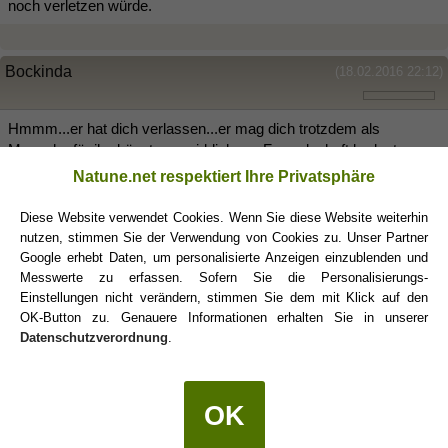
noch verletzen würde.
Bockinda
(18.02.2016 22:12)
Hmmm...er hat dich verlassen...er mag dich trotzdem als
Mensch...für ihn könnte es wirklich nur Freundschaft bedeuten...
Ich würde abwarten...und schauen ob etwas von ihn bald kommt...
Natune.net respektiert Ihre Privatsphäre
Wenn nicht oder wenn du nicht warten magst...spreche ihn darauf
an...was er sich so denkt...du kennst ihn gut und kannst
Diese Website verwendet Cookies. Wenn Sie diese Website weiterhin
beschtimmt abschätzen, in seinen Gesicht sehen, wenn er
nutzen, stimmen Sie der Verwendung von Cookies zu. Unser Partner
antwortet, was er fühlt...
Google erhebt Daten, um personalisierte Anzeigen einzublenden und
Messwerte zu erfassen. Sofern Sie die Personalisierungs-
Einstellungen nicht verändern, stimmen Sie dem mit Klick auf den
OK-Button zu. Genauere Informationen erhalten Sie in unserer
Widder123
(19.02.2016 18:47)
Datenschutzverordnung
.
Welches sternzeichen hast du?
OK
Carpe Diem
(19.02.2016 19:05)