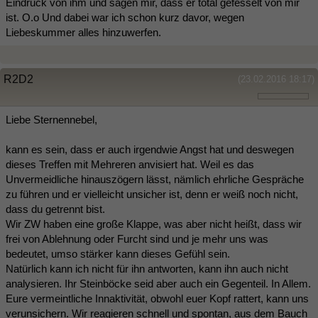
Eindruck von ihm und sagen mir, dass er total gefesselt von mir
ist. O.o Und dabei war ich schon kurz davor, wegen
Liebeskummer alles hinzuwerfen.
R2D2
(23.02.2016 18:17)
Liebe Sternennebel,
kann es sein, dass er auch irgendwie Angst hat und deswegen
dieses Treffen mit Mehreren anvisiert hat. Weil es das
Unvermeidliche hinauszögern lässt, nämlich ehrliche Gespräche
zu führen und er vielleicht unsicher ist, denn er weiß noch nicht,
dass du getrennt bist.
Wir ZW haben eine große Klappe, was aber nicht heißt, dass wir
frei von Ablehnung oder Furcht sind und je mehr uns was
bedeutet, umso stärker kann dieses Gefühl sein.
Natürlich kann ich nicht für ihn antworten, kann ihn auch nicht
analysieren. Ihr Steinböcke seid aber auch ein Gegenteil. In Allem.
Eure vermeintliche Innaktivität, obwohl euer Kopf rattert, kann uns
verunsichern. Wir reagieren schnell und spontan, aus dem Bauch