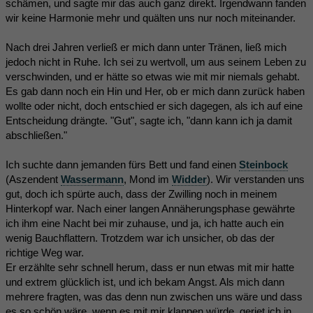
schämen, und sagte mir das auch ganz direkt. Irgendwann fanden
wir keine Harmonie mehr und quälten uns nur noch miteinander.
Nach drei Jahren verließ er mich dann unter Tränen, ließ mich
jedoch nicht in Ruhe. Ich sei zu wertvoll, um aus seinem Leben zu
verschwinden, und er hätte so etwas wie mit mir niemals gehabt.
Es gab dann noch ein Hin und Her, ob er mich dann zurück haben
wollte oder nicht, doch entschied er sich dagegen, als ich auf eine
Entscheidung drängte. "Gut", sagte ich, "dann kann ich ja damit
abschließen."
Ich suchte dann jemanden fürs Bett und fand einen
Steinbock
(Aszendent
Wassermann
, Mond im
Widder
). Wir verstanden uns
gut, doch ich spürte auch, dass der Zwilling noch in meinem
Hinterkopf war. Nach einer langen Annäherungsphase gewährte
ich ihm eine Nacht bei mir zuhause, und ja, ich hatte auch ein
wenig Bauchflattern. Trotzdem war ich unsicher, ob das der
richtige Weg war.
Er erzählte sehr schnell herum, dass er nun etwas mit mir hatte
und extrem glücklich ist, und ich bekam Angst. Als mich dann
mehrere fragten, was das denn nun zwischen uns wäre und dass
es so schön wäre, wenn es mit mir klappen würde, geriet ich in