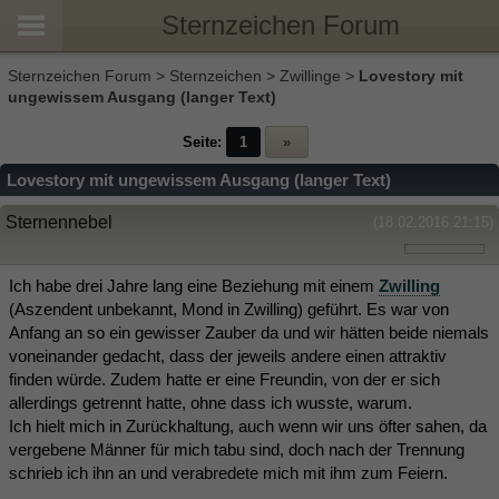
Sternzeichen Forum
Sternzeichen Forum
>
Sternzeichen
>
Zwillinge
>
Lovestory mit
ungewissem Ausgang (langer Text)
Seite:
1
»
Lovestory mit ungewissem Ausgang (langer Text)
Sternennebel
(18.02.2016 21:15)
Ich habe drei Jahre lang eine Beziehung mit einem
Zwilling
(Aszendent unbekannt, Mond in Zwilling) geführt. Es war von
Anfang an so ein gewisser Zauber da und wir hätten beide niemals
voneinander gedacht, dass der jeweils andere einen attraktiv
finden würde. Zudem hatte er eine Freundin, von der er sich
allerdings getrennt hatte, ohne dass ich wusste, warum.
Ich hielt mich in Zurückhaltung, auch wenn wir uns öfter sahen, da
vergebene Männer für mich tabu sind, doch nach der Trennung
schrieb ich ihn an und verabredete mich mit ihm zum Feiern.