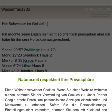
Wasserfrau1702
(21.08.2013 08:26)
Hei Schwester im Geiste! :-)
Ich möchte seine Daten hier nicht so öffentlich preisgeben aber ich
habe für ihn sein Horoskop ausgerechnet.
Sonne 29°57
Zwillinge
Haus 7/8
Mond 12°20 Steinbock Haus 2
Merkur 8°39
Krebs
Haus 8
Venus 6°24
Löwe
Haus 8
Mars 4°12 Jungfrau Haus 9
Jupiter 13,37 Krebs Haus 8
Natune.net respektiert Ihre Privatsphäre
Saturn 26°21 Löwe Haus 9
Uranus 12°40 R Skorpion Haus 11/12
Diese Website verwendet Cookies. Wenn Sie diese Website weiterhin
Neptun 16°34 R Schütze Haus 1
nutzen, stimmen Sie der Verwendung von Cookies zu. Unser Partner
Pluto 13°54 R Waage Haus 10
Google erhebt Daten, um personalisierte Anzeigen einzublenden und
Mondknoten 1°25 R Waage Haus 10
Messwerte zu erfassen. Sofern Sie die Personalisierungs-
Lilith 8°36 R Krebs Haus 8
Einstellungen nicht verändern, stimmen Sie dem mit Klick auf den