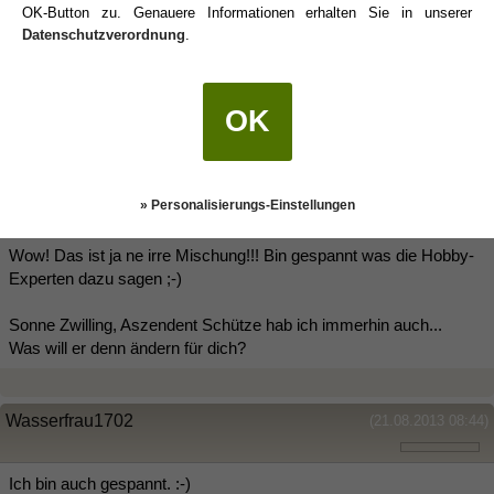
Chiron 8°31
Stier
Haus 5
OK-Button zu. Genauere Informationen erhalten Sie in unserer
Pholus 23°40
Fische
Haus 3/4
Datenschutzverordnung
.
Aszendent 0°48 Schütze
MC 24°59 Jungfrau
OK
Alles durcheinander.
rambazamba82
(21.08.2013 08:36)
» Personalisierungs-Einstellungen
Wow! Das ist ja ne irre Mischung!!! Bin gespannt was die Hobby-
Experten dazu sagen ;-)
Sonne Zwilling, Aszendent Schütze hab ich immerhin auch...
Was will er denn ändern für dich?
Wasserfrau1702
(21.08.2013 08:44)
Ich bin auch gespannt. :-)