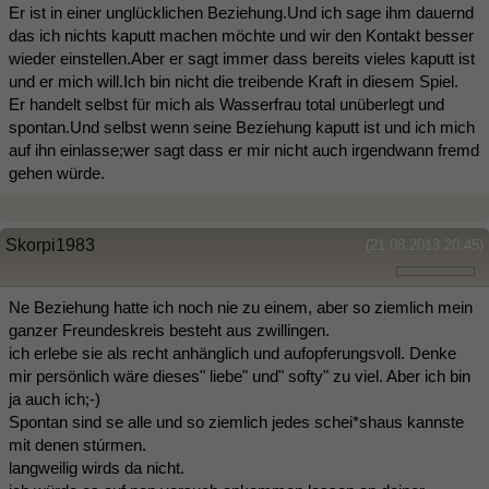
Er ist in einer unglücklichen Beziehung.Und ich sage ihm dauernd
das ich nichts kaputt machen möchte und wir den Kontakt besser
wieder einstellen.Aber er sagt immer dass bereits vieles kaputt ist
und er mich will.Ich bin nicht die treibende Kraft in diesem Spiel.
Er handelt selbst für mich als Wasserfrau total unüberlegt und
spontan.Und selbst wenn seine Beziehung kaputt ist und ich mich
auf ihn einlasse;wer sagt dass er mir nicht auch irgendwann fremd
gehen würde.
Skorpi1983
(21.08.2013 20:45)
Ne Beziehung hatte ich noch nie zu einem, aber so ziemlich mein
ganzer Freundeskreis besteht aus zwillingen.
ich erlebe sie als recht anhänglich und aufopferungsvoll. Denke
mir persönlich wäre dieses" liebe" und" softy" zu viel. Aber ich bin
ja auch ich;-)
Spontan sind se alle und so ziemlich jedes schei*shaus kannste
mit denen stúrmen.
langweilig wirds da nicht.