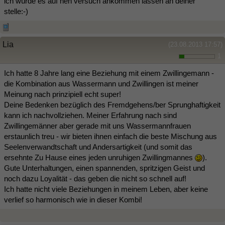
ich würde es auf nen versuch ankommen lassen an deiner
stelle:-)
Lia
(23.08.2013 17:57)
1
Ich hatte 8 Jahre lang eine Beziehung mit einem Zwillingemann -
die Kombination aus Wassermann und Zwillingen ist meiner
Meinung nach prinzipiell echt super!
Deine Bedenken bezüglich des Fremdgehens/ber Sprunghaftigkeit
kann ich nachvollziehen. Meiner Erfahrung nach sind
Zwillingemänner aber gerade mit uns Wassermannfrauen
erstaunlich treu - wir bieten ihnen einfach die beste Mischung aus
Seelenverwandtschaft und Andersartigkeit (und somit das
ersehnte Zu Hause eines jeden unruhigen Zwillingmannes
).
Gute Unterhaltungen, einen spannenden, spritzigen Geist und
noch dazu Loyalität - das geben die nicht so schnell auf!
Ich hatte nicht viele Beziehungen in meinem Leben, aber keine
verlief so harmonisch wie in dieser Kombi!