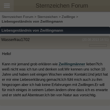
Sternzeichen Forum
Sternzeichen Forum
>
Sternzeichen
>
Zwillinge
>
Liebesgeständnis von Zwillingmann
Liebesgeständnis von Zwillingmann
Wasserfrau1702
(20.08.2013 14:51)
Hello!
Kann mir jemand grob erklären wie
Zwillingmänner
lieben?Ich
weiß nicht was ich tun und denken soll.Wir kennen uns schon 10
Jahre und haben seit einigen Wochen wieder Kontakt.Und jetzt hat
er mir eine Liebeserklärung gemacht.Ich fühl mich auch zu ihm
hingezogen aber ich hab keine Erfahrungen mit Zwillingen.Er will
für mich einiges in seinem Leben ändern ohne dass ich es erwarte
und er steht auf Abenteuer.Ich bin von Natur aus vorsichtig.