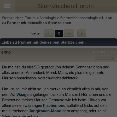
Sternzeichen Forum
Sternzeichen Forum
>
Astrologie
>
Sternzeichenastrologie
>
Liebe
zu Partner mit demselben Sternzeichen
Seite:
«
2
»
6
Liebe zu Partner mit demselben Sternzeichen
erato
(02.01.2017 21:27)
Du meinst, du bist SO geprägt von deinem Sonnenzeichen und
alles andere - Aszendent, Mond, Mars, etc plus die gesamte
Häuserkonstellation- verschwindet dahinter?
Hm, ist bei mir nicht so. Ich merke so ziemlich alles in mir, von
dem AZ
Waage
angefangen bis zum Mars mit Hörnchen und die
Besetzung meiner Häuser. Genauso wie ich beim
Löwen
vor
allem seinen wässrigen
Fischemond
auffallend finde, auf den
mein trockener
Jungfrauen-Mond
gern anspringt, oder seine
Steinbockhörnchen
.