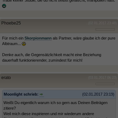
Traue keiner Studie, die du nicht selbst gefälscht, manipuliert hast.
Phoebe25
(02.01.2017 23:48)
Für mich ein
Skorpionmann
als Partner, wäre glaube ich der pure
Albtraum...
Denke auch, die Gegensätzlichkeit macht eine Beziehung
dauerhaft funktionierender, zumindest für mich!
erato
(03.01.2017 06:23)
Moonlight schrieb:
(02.01.2017 23:19)
Weißt Du eigentlich warum ich so gern aus Deinen Beiträgen
zitiere?
Weil mich diese inspirieren und mir wiederum andere