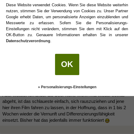
sagen, auch gern woran es lag und gut ist; kriegen ja einige hier
Diese Website verwendet Cookies. Wenn Sie diese Website weiterhin
wie Sheena oder Phoebe auch auf die Reihe. Das selbe
nutzen, stimmen Sie der Verwendung von Cookies zu. Unser Partner
Sonnenzeichen auszuhalten und mit ihnen in einer Partnerschaft
Google erhebt Daten, um personalisierte Anzeigen einzublenden und
klar zu kommen, ist nun mal nicht für jeden etwas. Genauso wie
Messwerte zu erfassen. Sofern Sie die Personalisierungs-
nicht alle mit
Skorpionen
oder Wassermännern klar kommen.
Einstellungen nicht verändern, stimmen Sie dem mit Klick auf den
Muss man dafür im gleichen Atemzug aber anderen Menschen
OK-Button zu. Genauere Informationen erhalten Sie in unserer
unter dem Deckmäntelchen der Intellektualität irgendwas
Datenschutzverordnung
.
unterschieben? Alles was bei einem nicht so ist, man nicht ganz
versteht oder man es nicht auf die Reihe bekommen hat, wird als
minderwertig und defizitär bewertet; anstatt dem Motto zu folgen
OK
"Leben und leben lassen" oder ganz einfach neutral nachzufragen.
Ironischerweise ist genau das ja eine narzisstische
Vorgehensweise ... künstlich erstellte Abwärtsvergleiche, um sich
selbst zu erhöhen. Schwarz-Weiß-Denke.
» Personalisierungs-Einstellungen
Aber weißte. Ich änder die User nicht. Wenn mal wieder sowas
abgeht, ist das schlaueste einfach, sich rauszuziehen und jene
hier ihren Film fahren zu lassen, in der Hoffnung, dass in 1 bis 2
Wochen wieder die Vernunft und Differenzierungsfähigkeit
einsetzt. Bisher hat das jedenfalls immer funktioniert