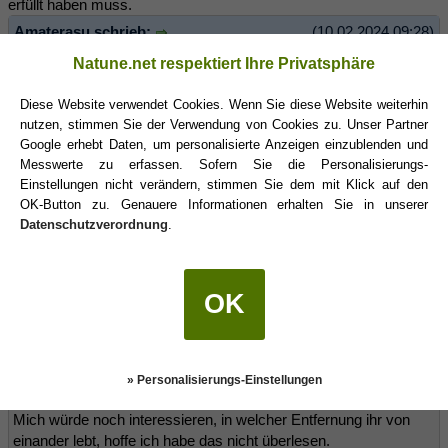
erfüllt haben muss.
Amaterasu schrieb:
(10.02.2024 09:28)
Natune.net respektiert Ihre Privatsphäre
Wie war das letzte Treffen, wie seid ihr dabei verblieben?
Diese Website verwendet Cookies. Wenn Sie diese Website weiterhin
Das letzte Treffen war schon eines der distanzierten von seiner
nutzen, stimmen Sie der Verwendung von Cookies zu. Unser Partner
Seite, aber er war auch sehr widersprüchlich, er hatte
Google erhebt Daten, um personalisierte Anzeigen einzublenden und
angekündigt, was wir alles machen sollten bei den nächsten
Messwerte zu erfassen. Sofern Sie die Personalisierungs-
Malen, was er gerne machen würde. Dazu kam es natürlich nie.
Einstellungen nicht verändern, stimmen Sie dem mit Klick auf den
Zum Abschied küsste er mich noch.
OK-Button zu. Genauere Informationen erhalten Sie in unserer
Amaterasu schrieb:
(10.02.2024 09:28)
Datenschutzverordnung
.
Von welcher Zeitspanne reden wir denn eigentlich zwischen der
ersten Begegnung und dem letzten Treffen? Vom "Sommer" bis
"Herbst" kann das höchstens 4-5 Monate sein?
OK
Ja, ein paar Monate waren es, drei oder vier.
» Personalisierungs-Einstellungen
Noiram schrieb:
(10.02.2024 10:01)
Mich würde noch interessieren, in welcher Entfernung ihr von
einander lebt, hoffe ich habe das nicht überlesen.