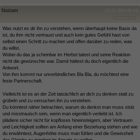
Noiram
(10.02.2024 09:24)
Was nutzt es dir ihn zu verstehen, wenn überhaupt keine Basis da
ist, du ihm nicht vertraust und auch kein gutes Gefühl hast von
selbst einen Schritt zu machen und offen darüber zu reden, was
du willst.
Wobei du das ja scheinbar im Herbst tatest und seine Reaktion
nicht die gewünschte war. Damit hättest du doch eigentlich die
Antwort.
Von ihm kommt nur unverbindliches Bla Bla, du möchtest eine
feste Partnerschaft.
Vielleicht ist es an der Zeit tatsächlich an dich zu denken statt zu
grübeln und zu versuchen ihn zu verstehen.
Du könntest näher betrachten, warum du denkst man muss stolz
und misstrauisch sein, wenn man eigentlich verliebt ist. Ich
plädiere sicher nicht für kopfloses hineinsteigern, aber Vertrauen
und Leichtigkeit sollten am Anfang einer Beziehung stehen und wie
du erwähntest, Augenhöhe muss man fühlen und die Gewissheit
das Gleiche zu mindest im Ansatz zu wollen.