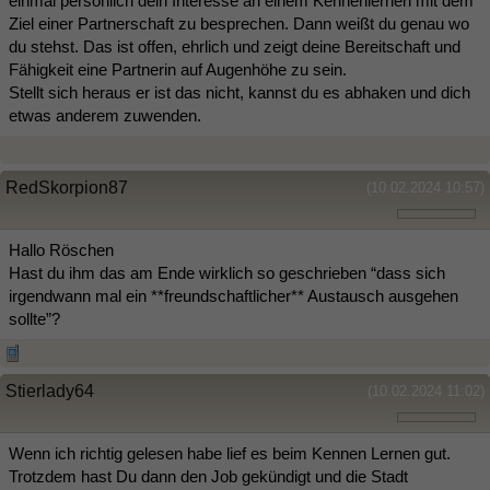
einmal persönlich dein Interesse an einem Kennenlernen mit dem
Ziel einer Partnerschaft zu besprechen. Dann weißt du genau wo
du stehst. Das ist offen, ehrlich und zeigt deine Bereitschaft und
Fähigkeit eine Partnerin auf Augenhöhe zu sein.
Stellt sich heraus er ist das nicht, kannst du es abhaken und dich
etwas anderem zuwenden.
RedSkorpion87
(10.02.2024 10:57)
Hallo Röschen
Hast du ihm das am Ende wirklich so geschrieben “dass sich
irgendwann mal ein **freundschaftlicher** Austausch ausgehen
sollte”?
Stierlady64
(10.02.2024 11:02)
Wenn ich richtig gelesen habe lief es beim Kennen Lernen gut.
Trotzdem hast Du dann den Job gekündigt und die Stadt