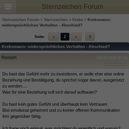
Sternzeichen Forum
Sternzeichen Forum
>
Sternzeichen
>
Krebs
>
Krebsmann:
widersprüchliches Verhalten - Abschied?
Seite:
«
2
»
5
Krebsmann: widersprüchliches Verhalten - Abschied?
Noiram
(10.02.2024 00:11)
Du hast das Gefühl mehr zu investieren, er wolle eher eine online
Beziehung und Bestätigung, du sprichst sogar davon, ausgenutzt
zu werden….
Was für eine Beziehung soll sich darauf aufbauen?
Du hast kein gutes Gefühl und überhaupt kein Vertrauen.
Bist emotional gehemmt und zu keiner offenen Kommunikation
ihm gegenüber fähig.
Ich frage noch einmal, was möchtest du eigentlich und warum?