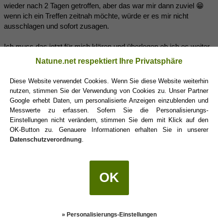
wieder nach 2 Tagen getroffen, aber das war mir dann zuviel 😁
wenn ich ein Treffen zeitnah möchte, würde er es mir nicht
ausschlagen und sofort zusagen.
Ich muss das jetzt für mich klären und überlegen ob ich es weiter
lassen laufen möchte oder nicht, denke da ist eine kleine Auszeit
Natune.net respektiert Ihre Privatsphäre
nicht schlecht - so merke ich, was ich in Zukunft möchte oder
nicht.
Diese Website verwendet Cookies. Wenn Sie diese Website weiterhin
nutzen, stimmen Sie der Verwendung von Cookies zu. Unser Partner
Zudem habe ich mich entschlossen wieder auf Dates zu gehen
Google erhebt Daten, um personalisierte Anzeigen einzublenden und
und andere Männer kennenzulernen. Das eine schließt ja das
Messwerte zu erfassen. Sofern Sie die Personalisierungs-
andere nicht aus, solange es nicht ernster wird ☺️
Einstellungen nicht verändern, stimmen Sie dem mit Klick auf den
OK-Button zu. Genauere Informationen erhalten Sie in unserer
Datenschutzverordnung
.
moon
(26.07.2023 20:25)
OK
Littlebambi schrieb:
(26.07.2023 19:55)
Zudem habe ich mich entschlossen wieder auf Dates zu gehen
und andere Männer kennenzulernen. Das eine schließt ja das
» Personalisierungs-Einstellungen
andere nicht aus, solange es nicht ernster wird ☺️