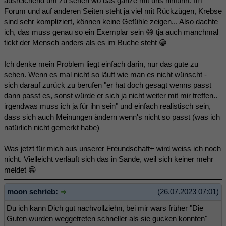
ausreichend um zu sehen wo das ganze mit uns hinführt. Im
Forum und auf anderen Seiten steht ja viel mit Rückzügen, Krebse
sind sehr kompliziert, können keine Gefühle zeigen... Also dachte
ich, das muss genau so ein Exemplar sein 😅 tja auch manchmal
tickt der Mensch anders als es im Buche steht 😁
Ich denke mein Problem liegt einfach darin, nur das gute zu
sehen. Wenn es mal nicht so läuft wie man es nicht wünscht -
sich darauf zurück zu berufen "er hat doch gesagt wenns passt
dann passt es, sonst würde er sich ja nicht weiter mit mir treffen..
irgendwas muss ich ja für ihn sein" und einfach realistisch sein,
dass sich auch Meinungen ändern wenn's nicht so passt (was ich
natürlich nicht gemerkt habe)
Was jetzt für mich aus unserer Freundschaft+ wird weiss ich noch
nicht. Vielleicht verläuft sich das in Sande, weil sich keiner mehr
meldet 😁
moon schrieb:
(26.07.2023 07:01)
Du ich kann Dich gut nachvollziehn, bei mir wars früher "Die
Guten wurden weggetreten schneller als sie gucken konnten"