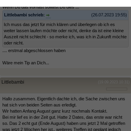
Wenn Du das vorhast solltest Du dies ...
Littlebambi schrieb:
(26.07.2023 19:55)
Ich muss das jetzt für mich klären und überlegen ob ich es
weiter lassen laufen möchte oder nicht, denke da ist eine kleine
Auszeit nicht schlecht - so merke ich, was ich in Zukunft möchte
oder nicht.
.... erstmal abgeschlossen haben
Wäre mein Tip an Dich...
Littlebambi
(19.09.2023 10:31)
Hallo zusammen. Eigentlich dachte ich, die Sache zwischen uns
hat sich von beiden Seiten aus erledigt.
Wir hatten Anfang August ganz kurz nochmals Kontakt.
Bei mir lief es in der Zeit gut. Hatte 2 Dates, das erste war nicht
so. Das 2 echt gut (Ende August) haben uns jetzt 2 Mal getroffen
was jetzt 2 Wochen her ist.. weiteres Treffen ist geplant jedoch