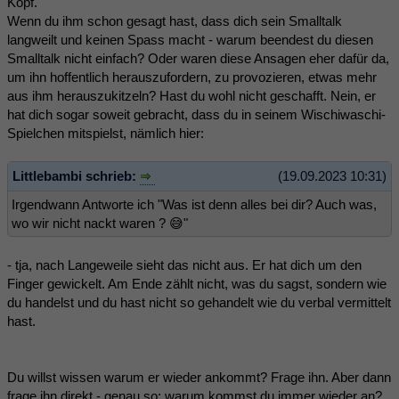
Kopf.
Wenn du ihm schon gesagt hast, dass dich sein Smalltalk
langweilt und keinen Spass macht - warum beendest du diesen
Smalltalk nicht einfach? Oder waren diese Ansagen eher dafür da,
um ihn hoffentlich herauszufordern, zu provozieren, etwas mehr
aus ihm herauszukitzeln? Hast du wohl nicht geschafft. Nein, er
hat dich sogar soweit gebracht, dass du in seinem Wischiwaschi-
Spielchen mitspielst, nämlich hier:
Littlebambi schrieb:
(19.09.2023 10:31)
Irgendwann Antworte ich "Was ist denn alles bei dir? Auch was,
wo wir nicht nackt waren ? 😅"
- tja, nach Langeweile sieht das nicht aus. Er hat dich um den
Finger gewickelt. Am Ende zählt nicht, was du sagst, sondern wie
du handelst und du hast nicht so gehandelt wie du verbal vermittelt
hast.
Du willst wissen warum er wieder ankommt? Frage ihn. Aber dann
frage ihn direkt - genau so: warum kommst du immer wieder an?