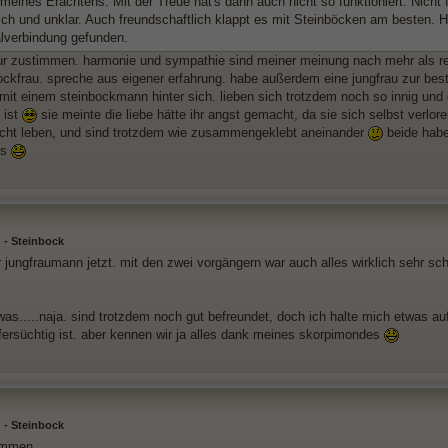
meines Erachtens. Mit der Treue hat's dann auch nicht so funktioniert. Nicht 
sch und unklar. Auch freundschaftlich klappt es mit Steinböcken am besten. H
alverbindung gefunden.
ur zustimmen. harmonie und sympathie sind meiner meinung nach mehr als r
ockfrau. spreche aus eigener erfahrung. habe außerdem eine jungfrau zur beste
mit einem steinbockmann hinter sich. lieben sich trotzdem noch so innig und
 ist
sie meinte die liebe hätte ihr angst gemacht, da sie sich selbst verlor
icht leben, und sind trotzdem wie zusammengeklebt aneinander
beide hab
us
 - Steinbock
r jungfraumann jetzt. mit den zwei vorgängern war auch alles wirklich sehr sc
was.....naja. sind trotzdem noch gut befreundet, doch ich halte mich etwas au
ifersüchtig ist. aber kennen wir ja alles dank meines skorpimondes
 - Steinbock
ammen,