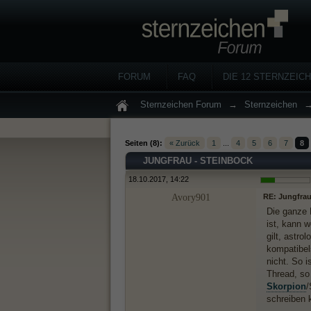
FORUM
FAQ
DIE 12 STERNZEIC
Sternzeichen Forum
→
Sternzeichen
Seiten (8):
« Zurück
1
...
4
5
6
7
8
JUNGFRAU - STEINBOCK
18.10.2017, 14:22
Avory901
RE: Jungfrau
Die ganze 
ist, kann 
gilt, astr
kompatibel
nicht. So 
Thread, so 
Skorpion
/
schreiben 