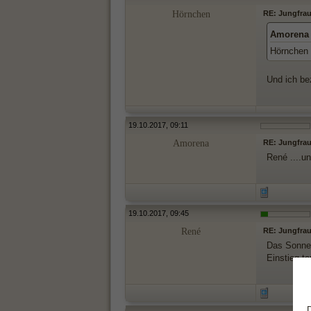
Hörnchen
RE: Jungfrau
Amorena 
Hörnchen 
Und ich be
19.10.2017, 09:11
Amorena
RE: Jungfrau
René ....u
19.10.2017, 09:45
René
RE: Jungfrau
Das Sonnen
Einstieg ta