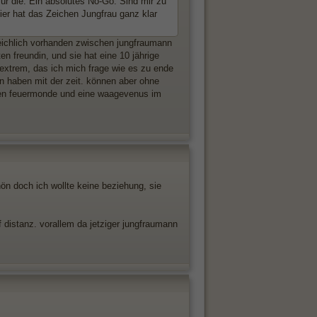
für die. Ein absolutes No-Go. Sind mir zu
ier hat das Zeichen Jungfrau ganz klar
eichlich vorhanden zwischen jungfraumann
n freundin, und sie hat eine 10 jährige
 extrem, das ich mich frage wie es zu ende
en haben mit der zeit. können aber ohne
en feuermonde und eine waagevenus im
hön doch ich wollte keine beziehung, sie
f distanz. vorallem da jetziger jungfraumann