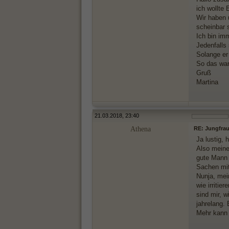
ich wollte
Wir haben 
scheinbar 
Ich bin im
Jedenfalls
Solange er
So das war
Gruß
Martina
21.03.2018, 23:40
Athena
RE: Jungfrau
Ja lustig, 
Also meine
gute Mann 
Sachen mit
Nunja, mei
wie irritie
sind mir, 
jahrelang. 
Mehr kann 