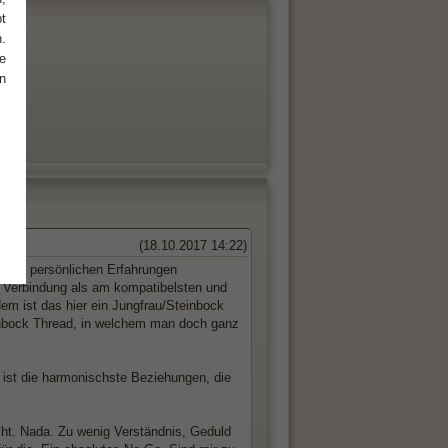
t
.
e
n
(18.10.2017 14:22)
 wohl persönlichen Erfahrungen
u Verbindung als am kompatibelsten und
dem ist das hier ein Jungfrau/Steinbock
teinbock Thread, in welchem man doch ganz
 ist die harmonischste Beziehungen, die
icht. Nada. Zu wenig Verständnis, Geduld