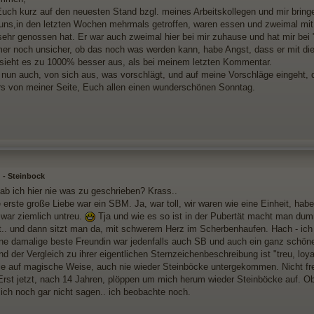
 Euch kurz auf den neuesten Stand bzgl. meines Arbeitskollegen und mir bring
uns,in den letzten Wochen mehrmals getroffen, waren essen und zweimal mit
sehr genossen hat. Er war auch zweimal hier bei mir zuhause und hat mir bei
mer noch unsicher, ob das noch was werden kann, habe Angst, dass er mit di
 sieht es zu 1000% besser aus, als bei meinem letzten Kommentar.
 nun auch, von sich aus, was vorschlägt, und auf meine Vorschläge eingeht,
s von meiner Seite, Euch allen einen wunderschönen Sonntag.
 - Steinbock
hab ich hier nie was zu geschrieben? Krass..
 erste große Liebe war ein SBM. Ja, war toll, wir waren wie eine Einheit, 
war ziemlich untreu.
Tja und wie es so ist in der Pubertät macht man 
.. und dann sitzt man da, mit schwerem Herz im Scherbenhaufen. Hach - ich
ne damalige beste Freundin war jedenfalls auch SB und auch ein ganz schöne
rend der Vergleich zu ihrer eigentlichen Sternzeichenbeschreibung ist "treu, lo
wie auf magische Weise, auch nie wieder Steinböcke untergekommen. Nicht freu
Erst jetzt, nach 14 Jahren, plöppen um mich herum wieder Steinböcke auf. Ob p
ich noch gar nicht sagen.. ich beobachte noch.