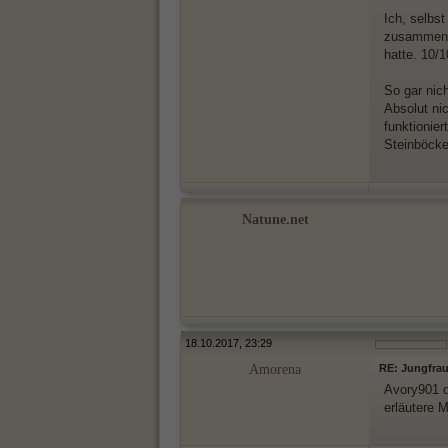
Ich, selbst
zusammen u
hatte. 10/
So gar nich
Absolut ni
funktionier
Steinböcke
Natune.net
18.10.2017, 23:29
Amorena
RE: Jungfrau
Avory901 d
erläutere 