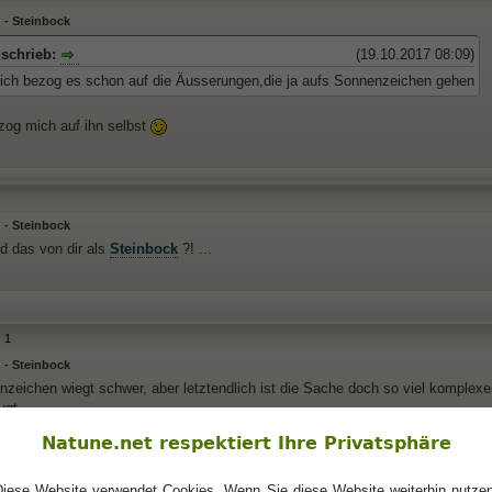
 - Steinbock
schrieb:
(19.10.2017 08:09)
ich bezog es schon auf die Äusserungen,die ja aufs Sonnenzeichen gehen
zog mich auf ihn selbst
 - Steinbock
nd das von dir als
Steinbock
?! ...
1
 - Steinbock
zeichen wiegt schwer, aber letztendlich ist die Sache doch so viel komplex
ugt.
Natune.net respektiert Ihre Privatsphäre
Diese Website verwendet Cookies. Wenn Sie diese Website weiterhin nutzen