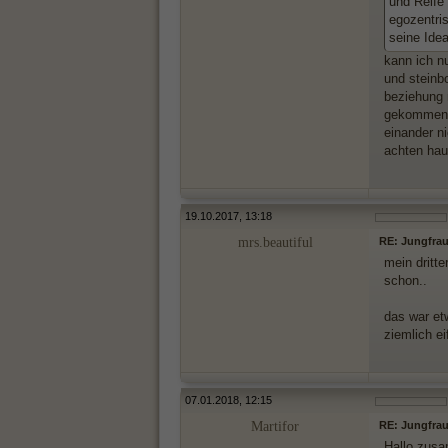
und Reife 
egozentri
seine Ide
kann ich n
und steinb
beziehung 
gekommen
einander n
achten ha
19.10.2017, 13:18
mrs.beautiful
RE: Jungfrau
mein dritte
schon..
das war et
ziemlich e
07.01.2018, 12:15
Martifor
RE: Jungfrau
Hallo zus