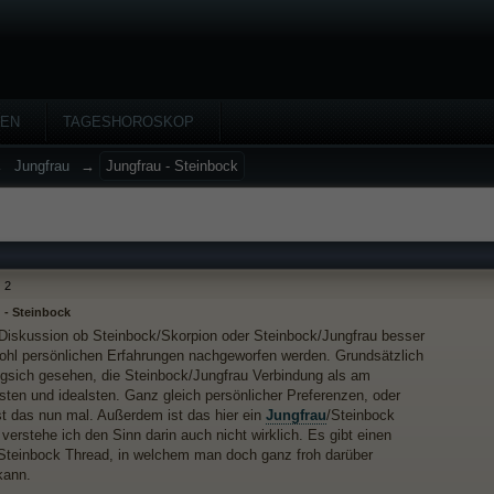
HEN
TAGESHOROSKOP
→
Jungfrau
→
Jungfrau - Steinbock
2
 - Steinbock
Diskussion ob Steinbock/Skorpion oder Steinbock/Jungfrau besser
wohl persönlichen Erfahrungen nachgeworfen werden. Grundsätzlich
ologsich gesehen, die Steinbock/Jungfrau Verbindung als am
sten und idealsten. Ganz gleich persönlicher Preferenzen, oder
ist das nun mal. Außerdem ist das hier ein
Jungfrau
/Steinbock
verstehe ich den Sinn darin auch nicht wirklich. Es gibt einen
Steinbock Thread, in welchem man doch ganz froh darüber
kann.