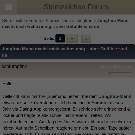
Sternzeichen Forum
Sternzeichen Forum
>
Sternzeichen
>
Jungfrau
>
Jungfrau Mann
macht mich wahnsinnig... aber Gefühle sind da
Seite:
1
»
5
Jungfrau Mann macht mich wahnsinnig... aber Gefühle sind
da
schlumpfine
(10.12.2018 17:33)
Hallo,
vielleicht kann mir hier ja jemand helfen "meinen"
Jungfrau-Mann
etwas besser zu verstehen... Ich habe ihn im Sommer dieses
Jahr via Dating-App kennengelernt. Er schrieb sehr erfrischend &
locker und fragte relativ schnell nach einem Treffen. Wir
verabredeten uns. Am Tag des Dates war nichts mehr von ihm zu
hören. Auf mein Schreiben reagierte er nicht. Ein paar Tage später
meldete er sich. Er habe sein Handy verloren und wir hatten ja