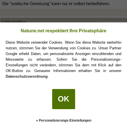
Die "seelische Genesung" kann nur er selbst herbeiführen.
schlumpfine
(11.12.2018 13:07)
Natune.net respektiert Ihre Privatsphäre
Graf Wasserrutsche schrieb:
(11.12.2018 12:43)
Diese Website verwendet Cookies. Wenn Sie diese Website weiterhin
nutzen, stimmen Sie der Verwendung von Cookies zu. Unser Partner
Ich glaube nicht, dass es Dir helfen würde, nun gute "Jungfrau-
Google erhebt Daten, um personalisierte Anzeigen einzublenden und
Mann"-Tipps zu bekommen. Er befindet sich ja gerade offenbar
Messwerte zu erfassen. Sofern Sie die Personalisierungs-
in einer emotionalen Ausnahmesituation. Alles was Du aus
Einstellungen nicht verändern, stimmen Sie dem mit Klick auf den
meiner Sicht tun kannst, ist geduldig zu sein, ihm das Gefühl zu
OK-Button zu. Genauere Informationen erhalten Sie in unserer
vermitteln, dass er Dir ernst ist und Du für ihn da bist.
Datenschutzverordnung
.
Entscheidend ist jetzt einzig und allein, dass er sich selber hilft.
Die "seelische Genesung" kann nur er selbst herbeiführen.
OK
Vielen Dank für deinen Beitrag!!! Das hilft mir schon ungemein
Ähnlich sagt mir das auch mein Bauchgefühl... ich muss nur
lernen mich mehr in Geduld zu üben. Das ist jetzt eine
Herausforderung für mich. Danke Graf!!!!
» Personalisierungs-Einstellungen