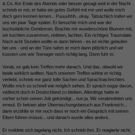
& Co. Am Ende des Abends oder besser gesagt weit in der Nacht
schrieb er mir, er habe ein gutes Gefühl mit mir und wolle mich
doch gern kennen lernen... Puuuuhhh...okay. Tatsächlich trafen wir
uns ein paar Tage später. Er besuchte mich und war der
buchstäbliche Gentleman. Brachte mir wunderschöne Blumen mit,
wir kochten zusammen, redeten, lachten. Ein richtiges Traumdate.
Nach acht Stunden wollte er dann fahren - es ist nichts gelaufen
bei uns - und an der Türe nahm er mich dann plötzlich und wir
küssten uns wie Teenager noch richtig lang. Dann fuhr er.
Vorab, es gab kein Treffen mehr danach. Und das, obwohl wir
beide wirklich wollten. Nach unserem Treffen wirkte er richtig
verliebt, schrieb mir ganz tolle Sachen und Sprachnachrichten.
Wollte mich so schnell wie möglich sehen. Er sprach sogar davon,
vielleicht doch in Deutschland zu bleiben. Allerdings hatte er
vorher schon seinen Job gekündigt... nun ja. Wir verabredeten uns
erneut. Er bekam aber Überraschungsbesuch aus Frankreich...
dann erzählte er mir noch dass er noch ein Gespräch mit seinen
Eltern führen müsse... und danach wurde alles anders.
Er meldete sich tagelang nicht. Ich schrieb ihm. Er reagierte nicht.