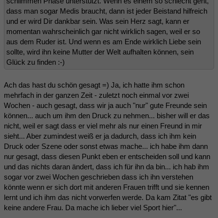
schlimmen Phase unterstützt. Wenn es einem so schlecht geht,
dass man sogar Medis braucht, dann ist jeder Beistand hilfreich
und er wird Dir dankbar sein. Was sein Herz sagt, kann er
momentan wahrscheinlich gar nicht wirklich sagen, weil er so
aus dem Ruder ist. Und wenn es am Ende wirklich Liebe sein
sollte, wird ihn keine Mutter der Welt aufhalten können, sein
Glück zu finden :-)
Ach das hast du schön gesagt =) Ja, ich hatte ihm schon
mehrfach in der ganzen Zeit - zuletzt noch einmal vor zwei
Wochen - auch gesagt, dass wir ja auch "nur" gute Freunde sein
können... auch um ihm den Druck zu nehmen... bisher will er das
nicht, weil er sagt dass er viel mehr als nur einen Freund in mir
sieht... Aber zumindest weiß er ja dadurch, dass ich ihm kein
Druck oder Szene oder sonst etwas mache... ich habe ihm dann
nur gesagt, dass diesen Punkt eben er entscheiden soll und kann
und das nichts daran ändert, dass ich für ihn da bin... ich hab ihm
sogar vor zwei Wochen geschrieben dass ich ihn verstehen
könnte wenn er sich dort mit anderen Frauen trifft und sie kennen
lernt und ich ihm das nicht vorwerfen werde. Da kam Zitat "es gibt
keine andere Frau. Da mache ich lieber viel Sport hier"...