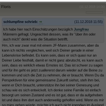
Floris
(11.12.2018 14:06)
schlumpfine schrieb:
(11.12.2018 11:55)
Ich habe hier nach Einschätzungen bezüglich
Jungfrau
Männern gefragt. Ungeachtet dessen, was ihr "über ihn oder
auch mich" denkt was die Situation betrifft.
Hm, ich war zwar mal mit einem JF-Mann zusammen, aber da
kann ich nichts vergleichen, weil sich Deiner gerade in einer
Lebenskrise befindet. Es kann sein, dass er sich quasi nur an
Deiner Liebe festhält, damit er nicht ganz abrutscht, es kann auch
sein, dass es wirklich etwas Ernstes ist. Das ist schwer zu sagen
und für ihn geht es jetzt zuallererst darum wieder auf die Beine zu
kommen und sich die Zeit zu nehmen, die er braucht. Wenn Du da
Perspektiven für eine gemeinsame Zukunft siehst, steh ihm bei,
wenn er Dich braucht, unterstütze ihn bei seiner Genesung und
schau wie es sich entwickelt. Ich denke seine Familie ist einfach
besorgt um seinen Zustand und es ist gut, dass er da aufgehoben
ist und dass ihm dort auch anderweitig geholfen wird. Wenn es mir
so mies gehen würde, möchte ich auch nicht irgendwo im Ausland