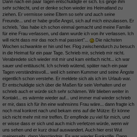
Dann nach ein paar Tagen entschuldigte er sich. Es ginge ihm
sehr schlecht, und er denke schon wieder ins Heimatland zu
ziehen. Er vermisse seine Eltern so sehr und auch seine
Freunde... und er habe große Angst, sich auf mich einzulassen. Er
schrieb, "das habe ich schon einmal gemacht und meine Familie
für eine Frau verlassen, und dann wurde ich von ihr verlassen. Ich
will nicht dass mir das noch mal passiert"...
Die nächsten
Wochen schwankte er hin und her. Flog zwischendurch zu besuch
in die Heimat für ein paar Tage. Schrieb mir, schrieb mir nicht.
Verabredete sich wieder mit mir und kam einfach nicht... ich war
sauer und enttäuscht. Ich schrieb wütend, später nach ein paar
Tagen verständnisvoll... weil ich seinen Kummer und seine Ängste
eigentlich schon verstehe. Er meldete sich als ich im Urlaub war.
Er entschuldigte sich über die Maßen für sein Verhalten und er
schrieb auch er würde sich sehr schämen. Wir blieben weiter in
Kontakt... es wärmte wieder auf... und immer mal wieder schrieb
er mir, dass ich für ihn eine wahnsinns Frau wäre... dann fragte ich
noch mal konkret nach und bekam eins auf die Mütze: Er könne
sich nicht mehr mit mir treffen. Er empfinde zu viel für mich, und
er wisse dass er sich und auch mich verletzen würde, wenn wir
uns sehen und er kurz drauf auswandert. Auch hier erst Wut
meinerseits, dann Verständnis. Es war wieder Funkstille. Dann,