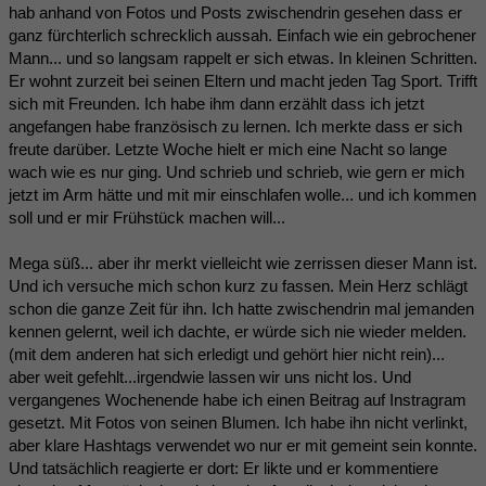
hab anhand von Fotos und Posts zwischendrin gesehen dass er
ganz fürchterlich schrecklich aussah. Einfach wie ein gebrochener
Mann... und so langsam rappelt er sich etwas. In kleinen Schritten.
Er wohnt zurzeit bei seinen Eltern und macht jeden Tag Sport. Trifft
sich mit Freunden. Ich habe ihm dann erzählt dass ich jetzt
angefangen habe französisch zu lernen. Ich merkte dass er sich
freute darüber. Letzte Woche hielt er mich eine Nacht so lange
wach wie es nur ging. Und schrieb und schrieb, wie gern er mich
jetzt im Arm hätte und mit mir einschlafen wolle... und ich kommen
soll und er mir Frühstück machen will...
Mega süß... aber ihr merkt vielleicht wie zerrissen dieser Mann ist.
Und ich versuche mich schon kurz zu fassen. Mein Herz schlägt
schon die ganze Zeit für ihn. Ich hatte zwischendrin mal jemanden
kennen gelernt, weil ich dachte, er würde sich nie wieder melden.
(mit dem anderen hat sich erledigt und gehört hier nicht rein)...
aber weit gefehlt...irgendwie lassen wir uns nicht los. Und
vergangenes Wochenende habe ich einen Beitrag auf Instragram
gesetzt. Mit Fotos von seinen Blumen. Ich habe ihn nicht verlinkt,
aber klare Hashtags verwendet wo nur er mit gemeint sein konnte.
Und tatsächlich reagierte er dort: Er likte und er kommentiere