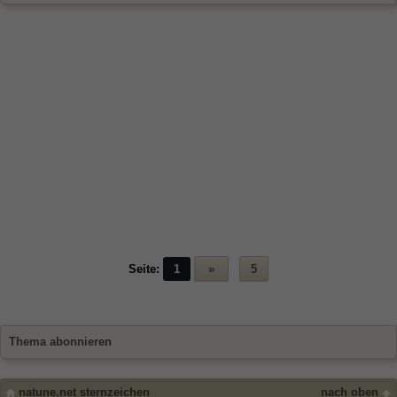
Seite:
1
»
5
Thema abonnieren
natune.net sternzeichen
nach oben