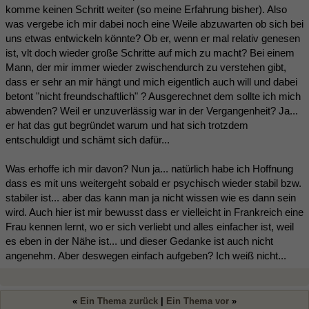
komme keinen Schritt weiter (so meine Erfahrung bisher). Also
was vergebe ich mir dabei noch eine Weile abzuwarten ob sich bei
uns etwas entwickeln könnte? Ob er, wenn er mal relativ genesen
ist, vlt doch wieder große Schritte auf mich zu macht? Bei einem
Mann, der mir immer wieder zwischendurch zu verstehen gibt,
dass er sehr an mir hängt und mich eigentlich auch will und dabei
betont "nicht freundschaftlich" ? Ausgerechnet dem sollte ich mich
abwenden? Weil er unzuverlässig war in der Vergangenheit? Ja...
er hat das gut begründet warum und hat sich trotzdem
entschuldigt und schämt sich dafür...
Was erhoffe ich mir davon? Nun ja... natürlich habe ich Hoffnung
dass es mit uns weitergeht sobald er psychisch wieder stabil bzw.
stabiler ist... aber das kann man ja nicht wissen wie es dann sein
wird. Auch hier ist mir bewusst dass er vielleicht in Frankreich eine
Frau kennen lernt, wo er sich verliebt und alles einfacher ist, weil
es eben in der Nähe ist... und dieser Gedanke ist auch nicht
angenehm. Aber deswegen einfach aufgeben? Ich weiß nicht...
«
Ein Thema zurück
|
Ein Thema vor
»