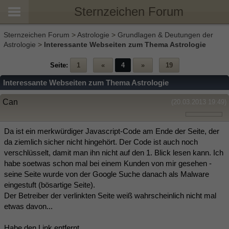
Sternzeichen Forum
Sternzeichen Forum
>
Astrologie
>
Grundlagen & Deutungen der
Astrologie
>
Interessante Webseiten zum Thema Astrologie
Seite:
1
«
4
»
19
Interessante Webseiten zum Thema Astrologie
Can
(20.03.2013 19:49)
Da ist ein merkwürdiger Javascript-Code am Ende der Seite, der
da ziemlich sicher nicht hingehört. Der Code ist auch noch
verschlüsselt, damit man ihn nicht auf den 1. Blick lesen kann. Ich
habe soetwas schon mal bei einem Kunden von mir gesehen -
seine Seite wurde von der Google Suche danach als Malware
eingestuft (bösartige Seite).
Der Betreiber der verlinkten Seite weiß wahrscheinlich nicht mal
etwas davon...
Habe den Link entfernt...