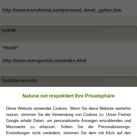
http://www.trans4mind.com/personal_devel...gy/toc.htm
justme
(23.04.2013 20:32)
*hüstel*
http://www.astrogenital.com/index.html
Geistderverneint
(23.04.2013 20:39)
Natune.net respektiert Ihre Privatsphäre
justme schrieb:
(23.04.2013 20:32)
Diese Website verwendet Cookies. Wenn Sie diese Website weiterhin
*hüstel*
nutzen, stimmen Sie der Verwendung von Cookies zu. Unser Partner
Google erhebt Daten, um personalisierte Anzeigen einzublenden und
http://www.astrogenital.com/index.html
Messwerte zu erfassen. Sofern Sie die Personalisierungs-
Einstellungen nicht verändern, stimmen Sie dem mit Klick auf den