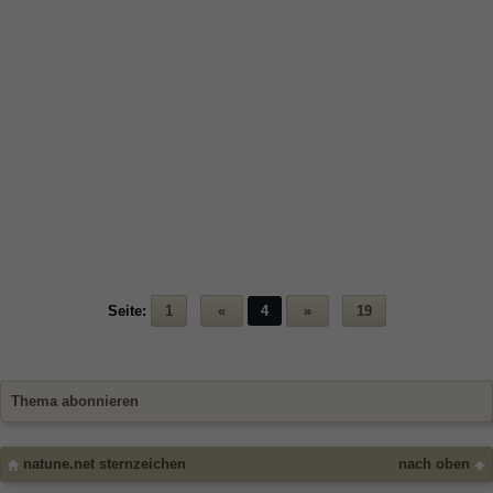
Seite:
1
«
4
»
19
Thema abonnieren
natune.net sternzeichen
nach oben