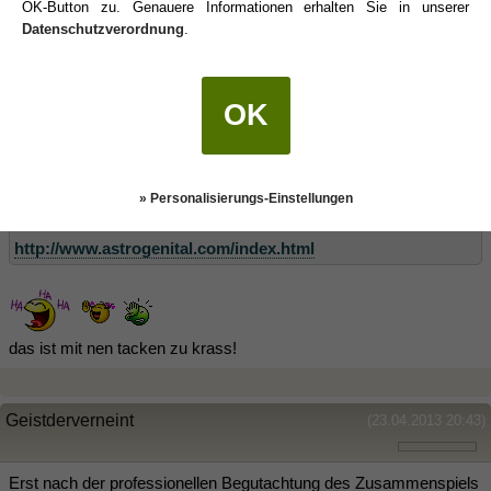
OK-Button zu. Genauere Informationen erhalten Sie in unserer
wo surfst Du denn umher
Datenschutzverordnung
.
Astroaqua
(23.04.2013 20:41)
OK
justme schrieb:
(23.04.2013 20:32)
» Personalisierungs-Einstellungen
*hüstel*
http://www.astrogenital.com/index.html
das ist mit nen tacken zu krass!
Geistderverneint
(23.04.2013 20:43)
Erst nach der professionellen Begutachtung des Zusammenspiels