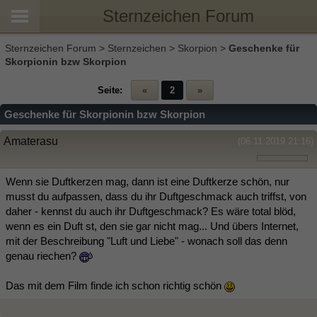
Sternzeichen Forum
Sternzeichen Forum
>
Sternzeichen
>
Skorpion
>
Geschenke für
Skorpionin bzw Skorpion
Seite:
«
2
»
Geschenke für Skorpionin bzw Skorpion
Amaterasu
(06.11.2019 21:16)
Wenn sie Duftkerzen mag, dann ist eine Duftkerze schön, nur
musst du aufpassen, dass du ihr Duftgeschmack auch triffst, von
daher - kennst du auch ihr Duftgeschmack? Es wäre total blöd,
wenn es ein Duft st, den sie gar nicht mag... Und übers Internet,
mit der Beschreibung "Luft und Liebe" - wonach soll das denn
genau riechen?
Das mit dem Film finde ich schon richtig schön