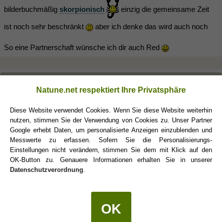
bilderbuchmäßig
skorpionisch
einzig die gemeinsame Zeit
ist noch sehr beschränkt
aber ich denke das wird auch noch
So eine Partnerschaft wünsche ich dir auch Red
RedSkorpion87
(06.11.2019 22:02)
Natune.net respektiert Ihre Privatsphäre
Diese Website verwendet Cookies. Wenn Sie diese Website weiterhin
Amaterasu schrieb:
(06.11.2019 21:34)
nutzen, stimmen Sie der Verwendung von Cookies zu. Unser Partner
Lieber in einem Laden kaufen, wo du selbst daran schnuppern
Google erhebt Daten, um personalisierte Anzeigen einzublenden und
kannst.
Messwerte zu erfassen. Sofern Sie die Personalisierungs-
Einstellungen nicht verändern, stimmen Sie dem mit Klick auf den
OK-Button zu. Genauere Informationen erhalten Sie in unserer
Würde ich dir auch raten, wenn noch nicht gekauft. Das Etikett
Datenschutzverordnung
.
Luft und Liebe kannst du überall selber drucken und beilegen 😊
Amaterasu
(06.11.2019 22:06)
OK