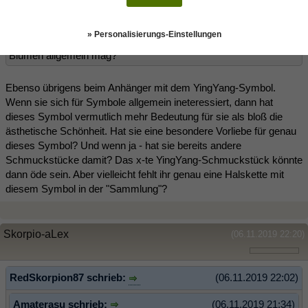
Amaterasu schrieb:
(06.11.2019 21:34)
» Personalisierungs-Einstellungen
Weißt du mit Sicherheit, dass sie den Duft von Rosen, oder
Blumen allgemein mag?
Ebenso übrigens beim Anhänger mit dem YingYang-Symbol.
Wenn sie sich für Symbole allgemein ineteressiert, dann hat
dieses Symbol vermutlich mehr Bedeutung für sie als bloß die
ästhetische Schönheit. Hat sie eine besondere Vorliebe für genau
dieses Symbol? Und wenn ja - hat sie bereits andere
Schmuckstücke damit? Das x-te YingYang-Schmuckstück könnte
dann öde sein. Aber vielleicht fehlt ihr genau eine Halskette mit
diesem Symbol in der "Sammlung"?
Skorpio-aLex
(06.11.2019 22:20)
RedSkorpion87 schrieb:
(06.11.2019 22:02)
Amaterasu schrieb:
(06.11.2019 21:34)