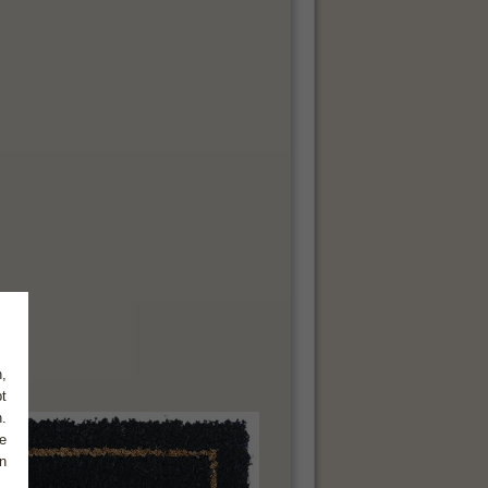
,
t
.
e
n