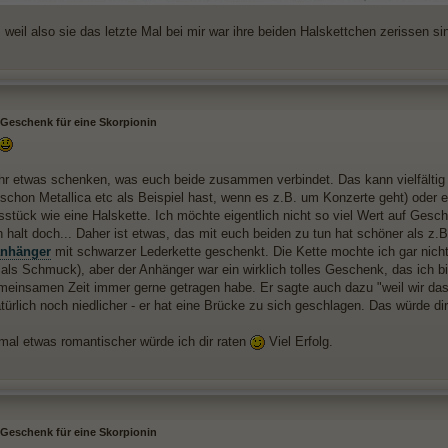
 weil also sie das letzte Mal bei mir war ihre beiden Halskettchen zerissen s
Geschenk für eine Skorpionin
ihr etwas schenken, was euch beide zusammen verbindet. Das kann vielfälti
schon Metallica etc als Beispiel hast, wenn es z.B. um Konzerte geht) oder e
sstück wie eine Halskette. Ich möchte eigentlich nicht so viel Wert auf Gesc
n halt doch... Daher ist etwas, das mit euch beiden zu tun hat schöner als z.
anhänger
mit schwarzer Lederkette geschenkt. Die Kette mochte ich gar nicht 
t als Schmuck), aber der Anhänger war ein wirklich tolles Geschenk, das ich b
meinsamen Zeit immer gerne getragen habe. Er sagte auch dazu "weil wir da
ürlich noch niedlicher - er hat eine Brücke zu sich geschlagen. Das würde dir
mal etwas romantischer würde ich dir raten
Viel Erfolg.
Geschenk für eine Skorpionin