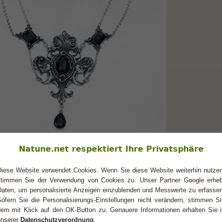
Natune.net respektiert Ihre Privatsphäre
Diese Website verwendet Cookies. Wenn Sie diese Website weiterhin nutzen
mutlich eine etwas schlechtere Wahl)
stimmen Sie der Verwendung von Cookies zu. Unser Partner Google erheb
Daten, um personalisierte Anzeigen einzublenden und Messwerte zu erfassen
Sofern Sie die Personalisierungs-Einstellungen nicht verändern, stimmen Si
dem mit Klick auf den OK-Button zu. Genauere Informationen erhalten Sie i
unserer
Datenschutzverordnung
.