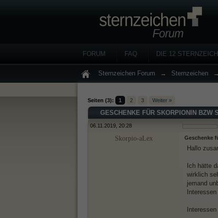
FORUM
FAQ
DIE 12 STERNZEIC
Sternzeichen Forum
→
Sternzeichen
Seiten (3):
1
2
3
Weiter »
GESCHENKE FÜR SKORPIONIN BZW 
06.11.2019, 20:28
Skorpio-aLex
Geschenke f
Hallo zu
Ich hätte 
wirklich s
jemand unb
Interessen 
Interessen