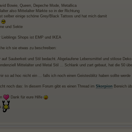
avid Bowie, Queen, Depeche Mode, Metallica
lalter also Mittelalter Märkte so in der Richtung
 ist selber einige schöne Grey/Black Tattoos und hat mich damit
t
ine und Sekte
rer Lieblings Shops ist EMP und IKEA
he ich sie etwas zu beschreiben:
hr auf Sauberkeit und Stil bedacht. Abgelaufene Lebensmittel und stilose D
ndenziell Mittelalter und Metal Stil ... Schlank und zart gebaut, hat die 50 üb
mir so ad hoc nicht ein ... falls ich noch einen Geistesblitz haben sollte werde
eicht noch das: In diesem Forum gibt es einen Thread im
Skorpion
Bereich ü
en
Dank für eure Hilfe
pi