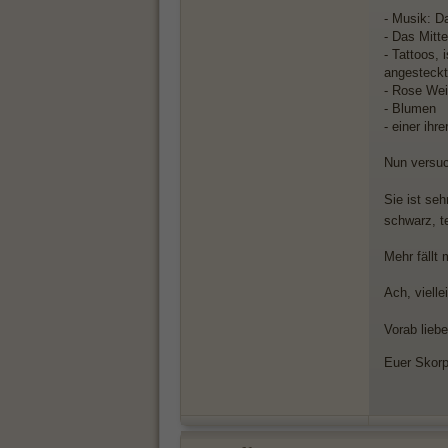
- Musik: D
- Das Mitte
- Tattoos,
angesteck
- Rose We
- Blumen
- einer ih
Nun versuc
Sie ist se
schwarz, te
Mehr fällt 
Ach, viell
Vorab lieb
Euer Skor