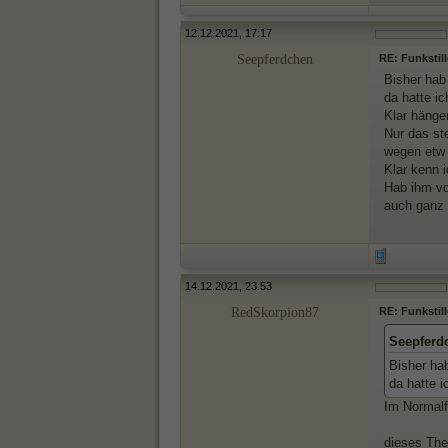
12.12.2021, 17:17
Seepferdchen
RE: Funkstil
Bisher hab
da hatte ic
Klar hänge
Nur das st
wegen etw 
Klar kenn 
Hab ihm vo
auch ganz 
14.12.2021, 23:53
RedSkorpion87
RE: Funkstil
Seepferd
Bisher ha
da hatte i
Im Normalf
dieses The