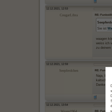
12.12.2021, 12:53
CougarLibra
RE: Funkstil
Seepferd
Sie ist
Wa
waagen kön
weiss ich 
zu deinem 
12.12.2021, 12:59
Seepferdchen
RE: Funkstil
Naja, bishe
kaltschnäu
Danke für 
12.12.2021, 13:54
Waage1964
RE: Funkstil