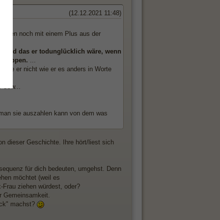
(12.12.2021 11:48)
e gehen noch mit einem Plus aus der
gt.und das er todunglücklich wäre, wenn
en Lippen.
...
usste er nicht wie er es anders in Worte
.
Usw...
man sie auszahlen kann von dem was
n dieser Geschichte. Ihre hört/liest sich
onsequenz für dich bedeuten, umgehst. Denn
ehen möchtet (weil es
Ex-Frau ziehen würdest, oder?
für Gemeinsamkeit.
ruck" machst?