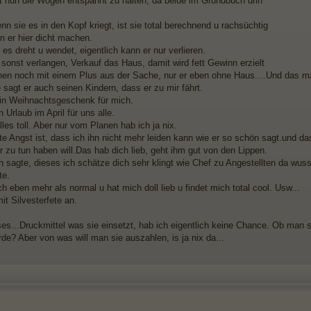
t nun die Wogen entspannt zu halten, da beide im Grundbuch drin
nn sie es in den Kopf kriegt, ist sie total berechnend u rachsüchtig
n er hier dicht machen.
 es dreht u wendet, eigentlich kann er nur verlieren.
 sonst verlangen, Verkauf das Haus, damit wird fett Gewinn erzielt
hen noch mit einem Plus aus der Sache, nur er eben ohne Haus....Und das ma
e sagt er auch seinen Kindern, dass er zu mir fährt.
in Weihnachtsgeschenk für mich.
 Urlaub im April für uns alle.
alles toll. Aber nur vom Planen hab ich ja nix.
te Angst ist, dass ich ihn nicht mehr leiden kann wie er so schön sagt.und da
r zu tun haben will.Das hab dich lieb, geht ihm gut von den Lippen.
h sagte, dieses ich schätze dich sehr klingt wie Chef zu Angestellten da wuss
te.
 eben mehr als normal u hat mich doll lieb u findet mich total cool. Usw...
mit Silvesterfete an.
es...Druckmittel was sie einsetzt, hab ich eigentlich keine Chance. Ob man
de? Aber von was will man sie auszahlen, is ja nix da...