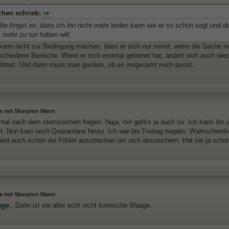
chen schrieb:
te Angst ist, dass ich ihn nicht mehr leiden kann wie er so schön sagt.und d
 mehr zu tun haben will.
 kann nicht zur Bedingung machen, dass er sich nur trennt, wenn die Sache mi
rschiedene Bereiche. Wenn er sich erstmal getrennt hat, ändert sich auch w
ittest. Und dann muss man gucken, ob es insgesamt noch passt.
le mit Skorpion Mann
al nach dem sternzeichen fragen. Naja, mir geht's ja auch so. Ich kann ihn ja
st. Nun kam noch Quarantäne hinzu. Ich war bis Freitag negativ. Wahrscheinli
wird auch schon die Fühler ausstrecken um sich abzusichern. Hat sie ja sch
le mit Skorpion Mann
age
...Dann ist sie aber echt nicht komische Waage.