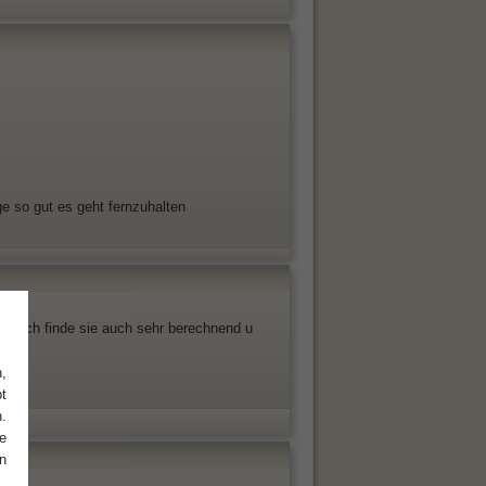
e so gut es geht fernzuhalten
 ja, ich finde sie auch sehr berechnend u
,
t
.
e
n