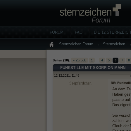
FORUM
FAQ
DIE 12 STERNZEIC
Sternzeichen Forum
→
Sternzeichen
Seiten (18):
« Zurück
1
...
4
5
6
7
8
FUNKSTILLE MIT SKORPION MANN
12.12.2021, 11:48
Seepferdchen
RE: Funkstil
An dem Ter
Haben geste
passte auf 
Das eigent
Sie verzich
zahlen, wei
Glaub der M