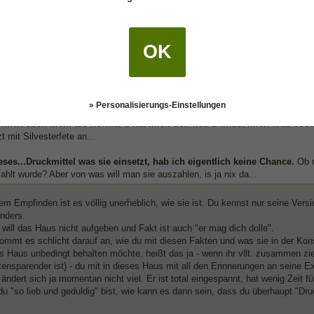
chen schrieb:
liche Problem ist folgendes.
OK
nte sonst verlangen, Verkauf das Haus, damit wird fett Gewinn erzielt u beid
r er eben ohne Haus....Und das mag er auch nicht aufgeben...
rößte Angst ist, dass ich ihn nicht mehr leiden kann wie er so schön sa
hm nichts mehr zu tun haben will.Das hab dich lieb, geht ihm gut von d
s ich sagte, dieses ich schätze dich sehr klingt wie Chef zu Angestellten da w
» Personalisierungs-Einstellungen
lte...
mich eben mehr als normal u hat mich doll lieb u findet mich total cool
zt mit Silvesterfete an...
ses...Druckmittel was sie einsetzt, hab ich eigentlich keine Chance.
Ob 
ahlt wurde? Aber von was will man sie auszahlen, is ja nix da...
 Empfinden ist es völlig unerheblich, wie sie ist. Du kennst nur seine Versio
anders.
r will das Haus nicht aufgeben und Fakt ist auch "er mag dich dolle".
kommt es schlicht darauf an, wie du mit diesen Fakten und was sie in der K
s Haus unbedingt behalten möchte, heißt das ja - wenn ihr vllt. zusammen zi
stensparender ist) - du mit in dieses Haus mit all den Erinnerungen an seine 
ändert sich ja momentan nicht viel. Er ist total eingespannt, hat wenig Zeit 
u "so lieb und geduldig" bist, wie kann es dann sein, dass du überhaupt "D