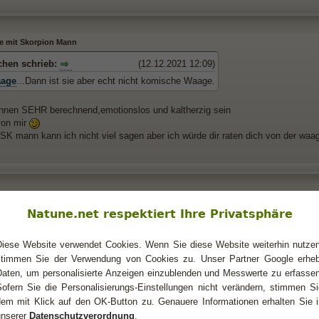
le mit Skorpion Mann
chen schrieb:
(12.12.2021 12:09)
age
...Dann ist sie aber echt nicht komische Waage.
nen SEHR berechnend,emotionslos und kaltherzig sein
von mir
SK mann kann ich nicht viel sagen aber ich würde dir raten dich von der waag
le mit Skorpion Mann
Natune.net respektiert Ihre Privatsphäre
r hab ich noch null mit ihr zu tun gehabt. Bin ich auch nicht scharf drauf. Und
zig. Wahrscheinlich bin ich dagegen zu lieb u zu geduldig.
den Tipp
Diese Website verwendet Cookies. Wenn Sie diese Website weiterhin nutzen
stimmen Sie der Verwendung von Cookies zu. Unser Partner Google erheb
Daten, um personalisierte Anzeigen einzublenden und Messwerte zu erfassen
Sofern Sie die Personalisierungs-Einstellungen nicht verändern, stimmen Si
dem mit Klick auf den OK-Button zu. Genauere Informationen erhalten Sie i
unserer
Datenschutzverordnung
.
le mit Skorpion Mann