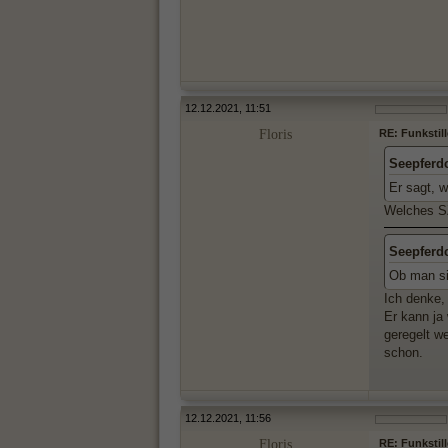
12.12.2021, 11:51
Floris
RE: Funkstil
Seepferd
Er sagt, w
Welches SZ
Seepferd
Ob man si
Ich denke,
Er kann ja
geregelt we
schon.
12.12.2021, 11:56
Floris
RE: Funkstil