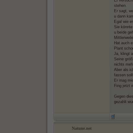
Er versuch
stehen.
Er sagt, we
u dann kan
Egal wie er
Sie könnte
u beide ge
Mittlerweil
Hat auch e
Plant schon
Ja, klingt 
Seine größ
nichts meh
Aber als ic
fassen soll
Er mag mich
Fing jetzt 
Gegen dies
gezahlt wur
Natune.net