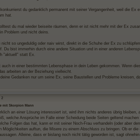
konkurrierst du gedanklich permanent mit seiner Vergangenheit, weil die Ex 
hm hat.
olltest du mal wieder beiseite räumen, denn er ist nicht mehr mit der Ex zus
ein Problem und nicht deins.
nicht so ungeduldig oder naiv wirst, direkt in die Schuhe der Ex zu schlüpfen
uf. Du bist immerhin durch eine andere Situation und in einer anderen Lebensp
h "aktuell" statt Ex.
st auch in einer bestimmten Lebensphase in dein Leben gekommen. Wenn dies
das arbeiten an der Beziehung vielleicht.
deine Gedanken nur um seine Ex, seine Baustellen und Probleme kreisen, dan
2
le mit Skorpion Mann
klich an einer Lösung interessiert ist, wird ihm nichts anderes übrig bleiben,
iß, welche Ansprüche im Falle einer Scheidung beide Seiten geltend machen 
elche Folgen das hat, kann er mit seiner Noch-Frau verhandeln (oder aber den
h Möglichkeiten auftun, die Misere zu einem Abschluss zu bringen. Ob er die d
aussagen. Alleine, dass er bislang noch nicht tätig geworden ist, sagt ohnehi