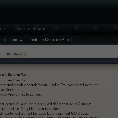
HEN
TAGESHOROSKOP
→
Skorpion
→
Funkstille mit Skorpion Mann
...
18
Weiter »
le mit Skorpion Mann
min sind Sie dran.
rn ausführlich videotelefoniert. ( seine Frau war beim Lover , er
die Kinder auf )
liche Problem ist folgendes.
tet gern auf Haus und Kinder , will dafür aber keine Alimente
l ja sonst nix übrig bleibt von ihrer Kohle.
indesteinbehalt liegt bei 1050 Euro u sie liegt 600 drüber.