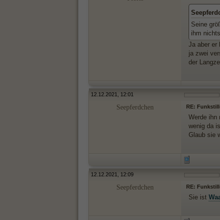
Seepferd
Seine größ
ihm nichts
Ja aber er
ja zwei ve
der Langze
12.12.2021, 12:01
Seepferdchen
RE: Funkstil
Werde ihn m
wenig da i
Glaub sie 
12.12.2021, 12:09
Seepferdchen
RE: Funkstil
Sie ist
Wa