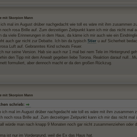
le mit Skorpion Mann
 ich mal im August drüber nachgedacht wie toll es wäre mit ihm zusammen zu 
h noch rosa Brille auf. Zum derzeitigen Zeitpunkt kann ich mir das nicht mal 
n da viele Erinnerungen in dem Haus, da käme ich mir auch wie ein Eindringli
eht auch gar nicht zur Debatte. Ich bin da typisch
Stier
u auf Sicherheit beda
rosa Luft auf. Gebranntes Kind scheuts Feuer.
ich nur seine Version. Hab sie auch nur 1 mal bei nem Tele im Hintergrund geh
rhin den Tipp mit dem Anwalt gegeben liebe Torona. Reaktion darauf null...M
nett formuliert, aber dennoch macht er da den großen Rückzug.
le mit Skorpion Mann
chen schrieb:
b ich mal im August drüber nachgedacht wie toll es wäre mit ihm zusammen zu
ch noch rosa Brille auf. Zum derzeitigen Zeitpunkt kann ich mir das nicht mal
all würde man nach knapp 9 Monaten noch gar nicht zusammenziehen oder d
ma ist nur im Vordergrund, weil die Ex das Haus hat.