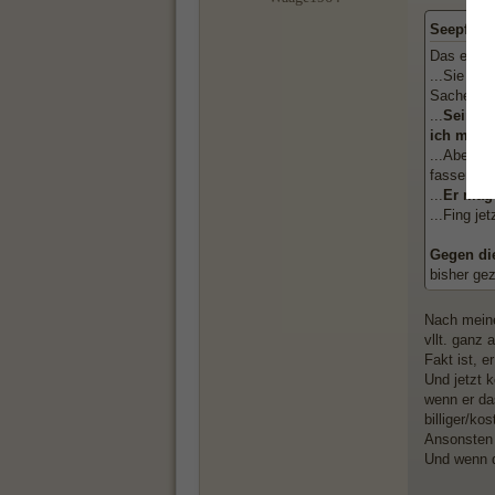
Seepferd
Das eigent
...Sie kön
Sache,
nu
...
Seine g
ich mit i
...Aber al
fassen sol
...
Er mag 
...Fing jet
Gegen die
bisher gez
Nach meinem
vllt. ganz 
Fakt ist, e
Und jetzt 
wenn er da
billiger/ko
Ansonsten 
Und wenn d