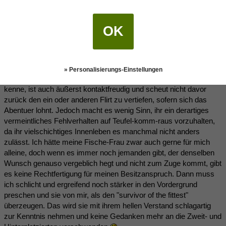
Stimmt das? Hat jemand Erfahrung mit dem Thema?
OK
Tiemo
(02.01.2013 15:50)
» Personalisierungs-Einstellungen
Vielleicht ist Untreue das falsche Wort. Die Fische-Frau, die ich
kenne, ist auch äußerst kontaktfreudig und scheut nicht davor
zurück den ein oder anderen Flirt zu vertiefen, sofern sich das
Abentuer lohnt. Jedoch macht es wenig Sinn, ihr ein derartiges
vermeintliches Fehlverhalten auf Teufel-komm-raus vorzuhalten,
da ihr vielschichtiges Innenleben es manchmal nicht anders
zulässt. Ich hätte meine Fische-Frau zwar auch gerne für mich
alleine, doch wenn es immer noch jemanden gibt, der denselben
Wunsch genauso vergeblich hegt und nicht zum Zuge kommt, gibt
es keine Rechtfertigung für meinen Besitzanspruch. Dann muss
ich schlicht und ergreifend noch stärker in den Vordergrund
preschen und sie von mir, als den "survivor of the fittest"
überzeugen. Das wird sie mit ihrem hellen Verstand schlagartig
zur Kenntnis nehmen und keine Gedanken mehr an die Zweit- und