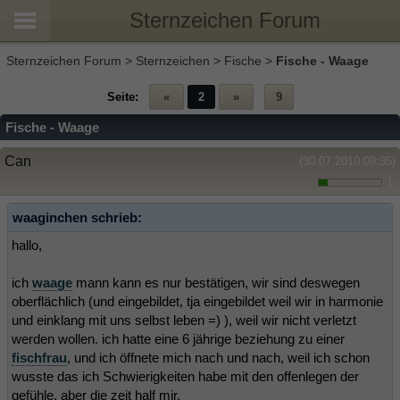
Sternzeichen Forum
Sternzeichen Forum
>
Sternzeichen
>
Fische
>
Fische - Waage
Seite:
«
2
»
9
Fische - Waage
Can
(30.07.2010 09:35)
1
waaginchen schrieb:
hallo,
ich
waage
mann kann es nur bestätigen, wir sind deswegen
oberflächlich (und eingebildet, tja eingebildet weil wir in harmonie
und einklang mit uns selbst leben =) ), weil wir nicht verletzt
werden wollen. ich hatte eine 6 jährige beziehung zu einer
fischfrau
, und ich öffnete mich nach und nach, weil ich schon
wusste das ich Schwierigkeiten habe mit den offenlegen der
gefühle, aber die zeit half mir.