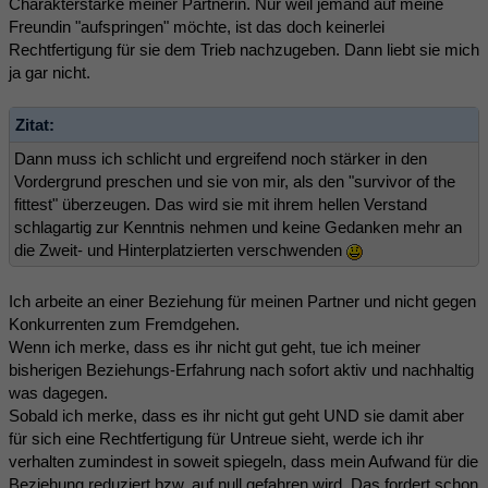
Charakterstärke meiner Partnerin. Nur weil jemand auf meine
Freundin "aufspringen" möchte, ist das doch keinerlei
Rechtfertigung für sie dem Trieb nachzugeben. Dann liebt sie mich
ja gar nicht.
Zitat:
Dann muss ich schlicht und ergreifend noch stärker in den
Vordergrund preschen und sie von mir, als den "survivor of the
fittest" überzeugen. Das wird sie mit ihrem hellen Verstand
schlagartig zur Kenntnis nehmen und keine Gedanken mehr an
die Zweit- und Hinterplatzierten verschwenden
Ich arbeite an einer Beziehung für meinen Partner und nicht gegen
Konkurrenten zum Fremdgehen.
Wenn ich merke, dass es ihr nicht gut geht, tue ich meiner
bisherigen Beziehungs-Erfahrung nach sofort aktiv und nachhaltig
was dagegen.
Sobald ich merke, dass es ihr nicht gut geht UND sie damit aber
für sich eine Rechtfertigung für Untreue sieht, werde ich ihr
verhalten zumindest in soweit spiegeln, dass mein Aufwand für die
Beziehung reduziert bzw. auf null gefahren wird. Das fordert schon