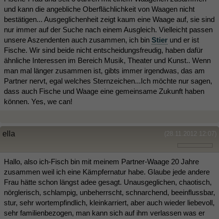
und kann die angebliche Oberflächlichkeit von Waagen nicht
bestätigen... Ausgeglichenheit zeigt kaum eine Waage auf, sie sind
nur immer auf der Suche nach einem Ausgleich. Vielleicht passen
unsere Aszendenten auch zusammen, ich bin
Stier
und er ist
Fische. Wir sind beide nicht entscheidungsfreudig, haben dafür
ähnliche Interessen im Bereich Musik, Theater und Kunst.. Wenn
man mal länger zusammen ist, gibts immer irgendwas, das am
Partner nervt, egal welches Sternzeichen...Ich möchte nur sagen,
dass auch Fische und Waage eine gemeinsame Zukunft haben
können. Yes, we can!
ella
(28.11.2012 12:07)
Hallo, also ich-Fisch bin mit meinem Partner-Waage 20 Jahre
zusammen weil ich eine Kämpfernatur habe. Glaube jede andere
Frau hätte schon längst adee gesagt. Unausgeglichen, chaotisch,
nörglerisch, schlampig, unbeherrscht, schnarchend, beeinflussbar,
stur, sehr wortempfindlich, kleinkarriert, aber auch wieder liebevoll,
sehr familienbezogen, man kann sich auf ihm verlassen was er