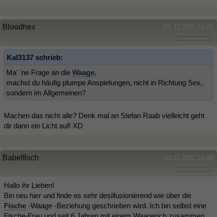
Bloodhex
(05.12.2011 18:22)
Kal3137 schrieb:
Ma' 'ne Frage an die
Waage
,
machst du häufig plumpe Anspielungen, nicht in Richtung Sex,
sondern im Allgemeinen?
Machen das nicht alle? Denk mal an Stefan Raab vielleicht geht
dir dann ein Licht auf! XD
Babelfisch
(11.11.2012 16:09)
Hallo ihr Lieben!
Bin neu hier und finde es sehr desillusionierend wie über die
Fische
-Waage -Beziehung geschrieben wird. Ich bin selbst eine
Fische-Frau und seit 6 Jahren mit einem Waagerich zusammen