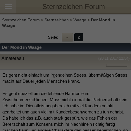
Sternzeichen Forum
Sternzeichen Forum
>
Sternzeichen
>
Waage
>
Der Mond in
Waage
Seite:
«
2
Der Mond in Waage
Amaterasu
(20.11.2017 12:54)
Es geht nicht einfach um irgendeinen Stress, übermäßigen Stress
macht auf Dauer jeden Menschen krank.
Es geht speziell um die fehlende Harmonie im
Zwischenmenschlichen. Muss nicht einmal die Partnerschaft sein.
Ich habe im Dienstleistungsbereich mit viel Kundenkontakt
gearbeitet und auch viel mit Kundenbeschwerden zu tun gehabt.
Da habe ich das z.B. auch stark gespürt, wie das Fehlen der
Bereitschaft zum Konsens mich im Nachhinein richtig fertig
machen kann, wo andere Charaktere das besser beherrschen, so