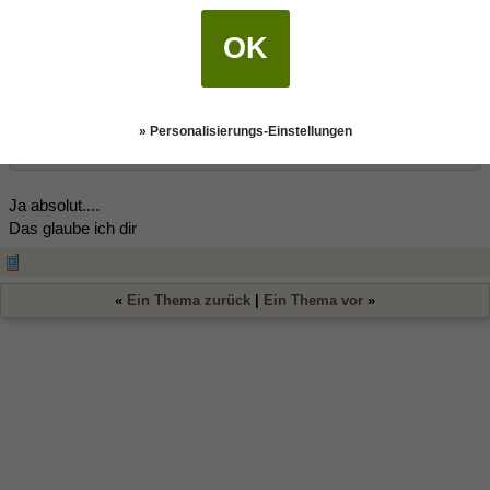
gearbeitet und auch viel mit Kundenbeschwerden zu tun gehabt.
Da habe ich das z.B. auch stark gespürt, wie das Fehlen der
OK
Bereitschaft zum Konsens mich im Nachhinein richtig fertig
machen kann, wo andere Charaktere das besser beherrschen,
so etwas nicht so nah an sich ranzulassen.
Bei der Gelegenheit eben festgestellt, dass dieser Arbeitsbereich
» Personalisierungs-Einstellungen
nicht ganz das Richtige für mich ist.
Ja absolut....
Das glaube ich dir
«
Ein Thema zurück
|
Ein Thema vor
»