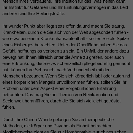
Mensch ihres Vertrauens. Ihre Intuition für das, was helfen kann,
Ihr Instinkt für Gefahren und Ihr Einfühlungsvermögen in das Leid
anderer sind Ihre Heilungskräfte.
Ihr wunder Punkt aber liegt stets offen da und macht Sie traurig.
Krankheiten, durch die Sie sich von der Welt abgesondert fühlen -
wie etwa bei einem Krankenhausaufenthalt - sollten Sie als Spitze
eines Eisberges betrachten. Unter der Oberfläche haben Sie das
Gefühl, hoffnungslos verloren zu sein. Ein Unfall, der andere dazu
bewegt hat, Ihnen hilfreich unter die Arme zu greifen, oder auch
eine Erkrankung, die Sie zwischenzeitlich pflegebedürftig gemacht
hat, können Ihre Sehnsucht nach Verbundenheit mit den
Menschen bezeugen. Wenn Sie sich körperlich labil oder aufgrund
eines körperlichen Mangels unvollkommen fühlen, sollten Sie Ihr
Problem unter dem Aspekt einer vorgeburtlichen Erfahrung
betrachten. Das mag Sie an Themen von Reinkarnation und
Seelenwelt heranführen, durch die Sie sich vielleicht getröstet
fühlen.
Durch Ihre Chiron-Wunde gelangen Sie an therapeutische
Methoden, die Körper und Psyche als Einheit betrachten.
Möglicherweise zieht es Sie zur Homöopathie, zur chinesischen