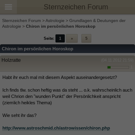
Sternzeichen Forum
Sternzeichen Forum
>
Astrologie
>
Grundlagen & Deutungen der
Astrologie
>
Chiron im persönlichen Horoskop
Seite:
1
»
5
Chiron im persönlichen Horoskop
Holzratte
(04.11.2012 21:59)
1
Habt ihr euch mal mit diesem Aspekt auseinandergesetzt?
Ich finds tlw. schon heftig was da steht ... o.k. wahrscheinlich auch
weil Chrion den "wunden Punkt" der Persönlichkeit anspricht
(ziemlich heikles Thema)
Wie seht ihr das?
http://www.astroschmid.ch/astrowissen/chiron.php