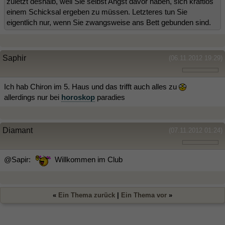
zuletzt deshalb, weil Sie selbst Angst davor haben, sich kraftlos
einem Schicksal ergeben zu müssen. Letzteres tun Sie
eigentlich nur, wenn Sie zwangsweise ans Bett gebunden sind.
Saphir
(06.11.2012 19:29)
Ich hab Chiron im 5. Haus und das trifft auch alles zu
allerdings nur bei
horoskop
paradies
Diamant
(07.11.2012 01:24)
@Sapir:
Willkommen im Club
«
Ein Thema zurück
|
Ein Thema vor
»