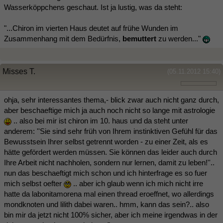
Wasserköppchens geschaut. Ist ja lustig, was da steht:
"...Chiron im vierten Haus deutet auf frühe Wunden im
Zusammenhang mit dem Bedürfnis,
bemuttert
zu werden..."
Misses T.
(05.11.2012 15:40)
ohja, sehr interessantes thema,- blick zwar auch nicht ganz durch,
aber beschaeftige mich ja auch noch nicht so lange mit astrologie
.. also bei mir ist chiron im 10. haus und da steht unter
anderem: ''Sie sind sehr früh von Ihrem instinktiven Gefühl für das
Bewusstsein Ihrer selbst getrennt worden - zu einer Zeit, als es
hätte gefördert werden müssen. Sie können das leider auch durch
Ihre Arbeit nicht nachholen, sondern nur lernen, damit zu leben!''..
nun das beschaeftigt mich schon und ich hinterfrage es so fuer
mich selbst oefter
.. aber ich glaub wenn ich mich nicht irre
hatte da labonitamorena mal einen thread eroeffnet, wo allerdings
mondknoten und lilith dabei waren.. hmm, kann das sein?.. also
bin mir da jetzt nicht 100% sicher, aber ich meine irgendwas in der