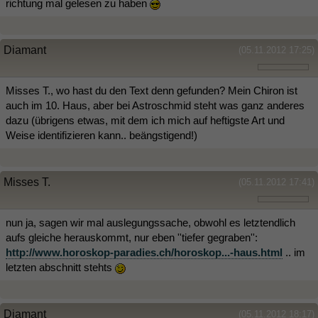
richtung mal gelesen zu haben
Diamant
(05.11.2012 17:25)
Misses T., wo hast du den Text denn gefunden? Mein Chiron ist
auch im 10. Haus, aber bei Astroschmid steht was ganz anderes
dazu (übrigens etwas, mit dem ich mich auf heftigste Art und
Weise identifizieren kann.. beängstigend!)
Misses T.
(05.11.2012 17:41)
nun ja, sagen wir mal auslegungssache, obwohl es letztendlich
aufs gleiche herauskommt, nur eben ''tiefer gegraben'':
http://www.horoskop-paradies.ch/horoskop...-haus.html
.. im
letzten abschnitt stehts
Diamant
(05.11.2012 18:17)