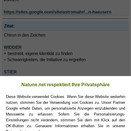
https://sites.google.com/site/astromahr/...n-haeusern
Zitat:
Chiron in den Zeichen
WIDDER
+ bestrebt, eigene Identität zu finden
– Schwierigkeiten, die Initiative zu ergreifen
STIER
+ Erhaltung der Werte und Besitztümer
– definiert sich über Materie
Natune.net respektiert Ihre Privatsphäre
ZWILLINGE
Diese Website verwendet Cookies. Wenn Sie diese Website weiterhin
+ mit Worten Heilung bewirken
nutzen, stimmen Sie der Verwendung von Cookies zu. Unser Partner
– fühlt sich intellektuell minderwertig
Google erhebt Daten, um personalisierte Anzeigen einzublenden und
Messwerte zu erfassen. Sofern Sie die Personalisierungs-
Einstellungen nicht verändern, stimmen Sie dem mit Klick auf den
KREBS
OK-Button zu. Genauere Informationen erhalten Sie in unserer
+ gibt emotionale Unterstützung in der Familie