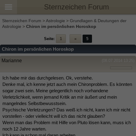
Sternzeichen Forum
Sternzeichen Forum
>
Astrologie
>
Grundlagen & Deutungen der
Astrologie
>
Chiron im persönlichen Horoskop
Seite:
1
«
5
Chiron im persönlichen Horoskop
Marianne
(08.07.2014 13:25)
Ich habe mir das durchgelesen. Ok, verstehe.
Denke mal, ich kenne jetzt auch mein Chironproblem. Es könnten
sogar zwei sein. Meine gelegentlich noch vorhandene
Verletzlichkeit, wenn jemand Kritik an mir äußert und mein
mangelndes Selbstbewusstsein.
Psychische Verletzungen? Das weiß ich nicht, kann ich mir nicht
vorstellen - oder vielleicht will ich das nicht glauben?
Wenn man das Problem mit Hilfe von Pluto lösen kann, muss ich
noch 12 Jahre warten.
Ich kann ja schon mal daran arbeiten.