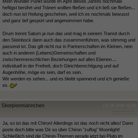
Mein Wunder Punkt wurde im April dieses Jahres nochmals
heftigst berührt und Tränen wollten fließen und ich ließ sie fließen...
doch nun ist Heilung geschehen, weil ich es nochmals bewusst
und ganz tief gespürt und angenommen habe.
Drum trennt Saturn ja nun das und mag in seinem Transit durch
den Steinbock dann auch das zusammenführen, was stimmig und
passend ist. Das gilt nicht nur in Partnerschaften im Kleinen, nein
auch in anderen (Lebens)Gemeinschaften und
zwischenmenschlichen Beziehungen auf allen Ebenen....
individuell in der Freiheit, doch Gleichberechtigung und auf
Augenhöhe, möge es sein, darf es sein.
Wir werden es sehen... und es bleibt spannend und ich genieße
es.
Skorpionmännchen
(12.06.2018 16:00)
Ja, so ist das mit Chiron! Allerdings ist das noch nicht alles! Dann
poste doch bitte was Dir so über Chiron "zuflog" Moonlight!
Schließlich sind die Chiron-Themen gerade jetzt bei Pluto im