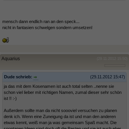
mensch dann endlich ran an den speck...
nicht in fantasien schwelgen sondern umsetzen!
Aquarius
(29.11.2012 15:50)
Dude schrieb:
(29.11.2012 15:47)
ja das mit dem Kosenamen ist auch total selten ..nenne sie
schon viel lieber mit richtigen Namen, zumal dieser sehr schön
ist !! :-)
Außerdem sollte man da nicht soooviel versuchen zu planen
denk ich. Wenn eine Zuneigung da ist und man den anderen
etwas kennt, weiß man ja was gemeinsam Spaß macht. Die
spontanen Ideen sind doch oft die Besten und sie ist auch eher