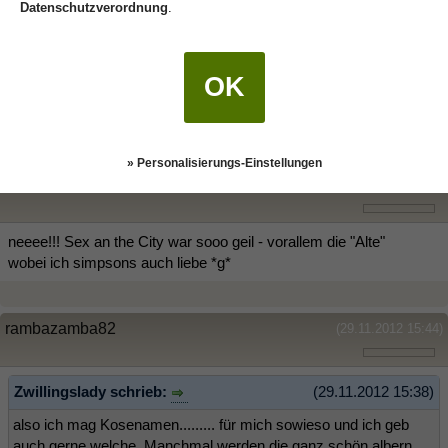
Datenschutzverordnung
.
Sex and the City find ich ätzend! So eine dämlich nervige
Zeitverschwendung. Wenn dann Simpsons und Big Bang Theory
oder Scrubs.
OK
ja, die Nachwuchs-ZW mögen lieber die Simpsons...
...ist auch
kinderstubenabhängig...
» Personalisierungs-Einstellungen
Zwillingslady
(29.11.2012 15:43)
neeee!!! Sex an the City war sooo geil - vorallem die "Alte"
wobei ich simpsons auch liebe *g*
rambazamba82
(29.11.2012 15:44)
Zwillingslady schrieb:
(29.11.2012 15:38)
also ich mag Kosenamen......... für mich sowieso und ich geb
auch gerne welche. Manchmal werden die ganz schön albern...