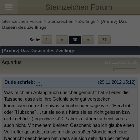
Sternzeichen Forum
Sternzeichen Forum
>
Sternzeichen
>
Zwillinge
>
[Archiv] Das
Dasein des Zwillings
Seite:
1
«
30
»
37
[Archiv] Das Dasein des Zwillings
Aquarius
(29.11.2012 15:25)
Dude schrieb:
(29.11.2012 15:12)
Was mich am Anfang auch unsicher gemacht hat ist eben die
Tatsache, dass sie Ihre Gefühle sehr gut verstecken
kann...wenn ich z.b. sowas schreibe oder sage wie .."Herzblatt"
oder "Hübsche" ... tut sie so als hätte sie es nicht gelesen bzw
nicht gehört :-) irgendwie süß !! aber zu stören scheint sie es
auch nicht. Mit meinem kleinem Geschenk hab ich glaube einen
Volltreffer gelandet, da sie mir da zu später Stunde noch eine
Nachricht geschrieben hat, dass sie sich sehr darüber gefreut