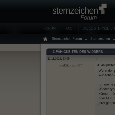
FORUM
FAQ
DIE 12 STERNZEIC
Sternzeichen Forum
→
Sternzeichen
3 FÄHIGKEITEN DES WIDDERS
21.11.2022, 23:05
RedSkorpion87
3 Fähigkeite
Wenn der
wünschen
Ich meine j
Widder typ
können, fü
oder Mut i
jetzt gesp