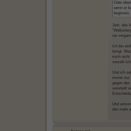
Oder eben
wenn er ke
beginnen, 
Jein, das 
"Weltunter
sie vergamm
Ich bin ei
bringt. We
mich nicht
verzeih ic
Und ich se
immer nur,
gegen den 
verurteilt 
Entscheidu
Und ansons
den mehr a