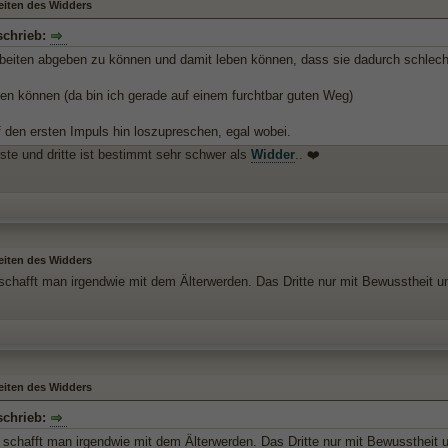
eiten des Widders
schrieb:
rbeiten abgeben zu können und damit leben können, dass sie dadurch schlec
gen können (da bin ich gerade auf einem furchtbar guten Weg)
f den ersten Impuls hin loszupreschen, egal wobei.
rste und dritte ist bestimmt sehr schwer als
Widder
.. ❤️
eiten des Widders
schafft man irgendwie mit dem Älterwerden. Das Dritte nur mit Bewusstheit 
eiten des Widders
schrieb:
 schafft man irgendwie mit dem Älterwerden. Das Dritte nur mit Bewusstheit