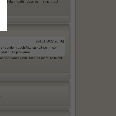
sorgt dann dafür, dass es mir nicht gut
t ist.
(24.11.2022 20:36)
ers) sondern auch Mal eiskalt sein, wenn
 Mal Gras probieren...
ät und daher kann. Man da nicht so leicht
..