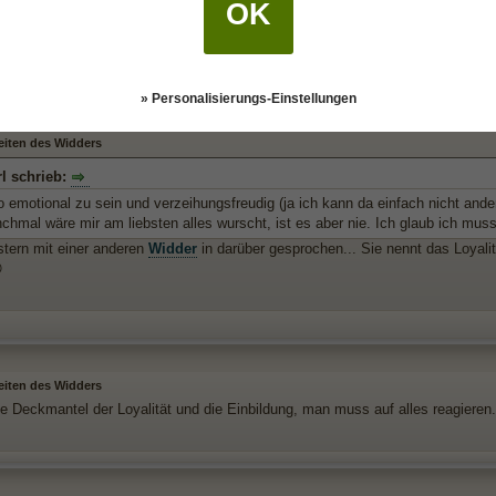
 zu viel wird, Nehm ich Urlaub oder bin krank. Bzw. meine unzufriedene Seele 
OK
ch krank werde. Das ist halt das Problem, wenn einen grundsätzlich nix wursch
» Personalisierungs-Einstellungen
eiten des Widders
l schrieb:
o emotional zu sein und verzeihungsfreudig (ja ich kann da einfach nicht and
chmal wäre mir am liebsten alles wurscht, ist es aber nie. Ich glaub ich muss
stern mit einer anderen
Widder
in darüber gesprochen... Sie nennt das Loyalit

eiten des Widders
be Deckmantel der Loyalität und die Einbildung, man muss auf alles reagieren.