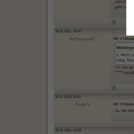
wenn's mir
geht und i
25.11.2022, 10:07
RedSkorpion87
RE: 3 Fähigk
Widdergir
2. Nicht s
nötig. Man
Ich hab ge
***** sein
25.11.2022, 10:51
Norah74
RE: 3 Fähigk
Ja, der lie
25.11.2022, 12:03