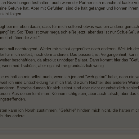
 an Beziehungen festhalten, auch wenn der Partner sich manchmal kacke verh
ine Gefühle hat. Aber mit Gefühlen, sind die halt gefangen und können ihrem
nicht folgen
liegt bei mir eben daran, dass für mich seltenst etwas was ein anderer gemach
gang" ist. So: "Das ist zwar mega sch.eiße jetzt, aber das ist nur Sch.eiße
elt eh über die Zeit."
nfach null nachtragend. Weder mir selbst gegenüber noch anderen. Weil ich der
der für mich selbst, noch dem anderen. Das passiert, ist Vergangenheit, kann
 weiter beschäftigen, da absolut unnötiger Ballast. Dann kommt hier das "Gefü
h, wenn ned Tschüss, aber egal ist mir grundsätzlich wenig.
he es halt an mir selbst auch, wenn ich jemand "weh getan" habe, dann nie we
 weil ich eine Entscheidung für mich traf, die zum Nachteil des anderen Wünsc
anderen. Entscheidungen für sich selbst sind aber nicht grundsätzlich schlec
werden. Aus denen lernt man. Können richtig sein, aber auch falsch, aber das 
ngstreffenden.
ten kann ich Norah zustimmen. "Gefühle" hindern mich nicht, die halten mich v
ls das andere.