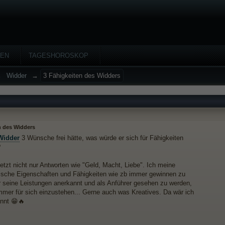
HEN
TAGESHOROSKOP
→
Widder
→
3 Fähigkeiten des Widders
n des Widders
Widder
3 Wünsche frei hätte, was würde er sich für Fähigkeiten
?
etzt nicht nur Antworten wie "Geld, Macht, Liebe". Ich meine
ische Eigenschaften und Fähigkeiten wie zb immer gewinnen zu
r seine Leistungen anerkannt und als Anführer gesehen zu werden,
mmer für sich einzustehen... Gerne auch was Kreatives. Da wär ich
annt 😁🔥