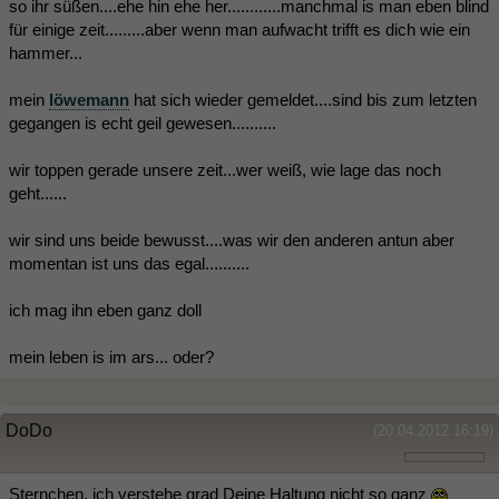
so ihr süßen....ehe hin ehe her............manchmal is man eben blind
für einige zeit.........aber wenn man aufwacht trifft es dich wie ein
hammer...
mein
löwemann
hat sich wieder gemeldet....sind bis zum letzten
gegangen is echt geil gewesen..........
wir toppen gerade unsere zeit...wer weiß, wie lage das noch
geht......
wir sind uns beide bewusst....was wir den anderen antun aber
momentan ist uns das egal..........
ich mag ihn eben ganz doll
mein leben is im ars... oder?
DoDo
(20.04.2012 16:19)
Sternchen, ich verstehe grad Deine Haltung nicht so ganz