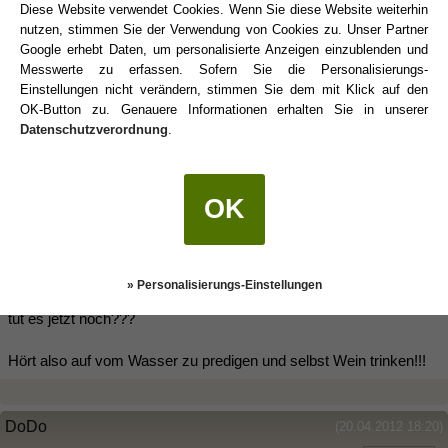
Diese Website verwendet Cookies. Wenn Sie diese Website weiterhin
nutzen, stimmen Sie der Verwendung von Cookies zu. Unser Partner
Google erhebt Daten, um personalisierte Anzeigen einzublenden und
betta-splendens
(20.04.2012 18:11)
Messwerte zu erfassen. Sofern Sie die Personalisierungs-
Einstellungen nicht verändern, stimmen Sie dem mit Klick auf den
@Maria und den Rest:
OK-Button zu. Genauere Informationen erhalten Sie in unserer
Monogamie hats ja noch nie gegeben!!!
Datenschutzverordnung
.
Sie wurde nur eingeführt, damit sich die Geschlechtskrankheiten
nicht verbreiten... Wir wissen, dass diese schon längst
ausgelöscht wären - dem ist nicht so! Also diese scheinheilige
OK
Einstellung, Ehe = Monogamie ist veraltet, hat es nie gegeben und
schon längst überholt ( darfst nur nicht so laut aussprechen, sonst
wirst verpönnt, von denselben Scheinheiligen)
So war es früher auch: Sonntagskirchgang ist Pflicht für jeden,
» Personalisierungs-Einstellungen
sonst wird man aus der Gesellschaft ausgeschlossen - und wer
tut es jetzt noch???
Hört also auf vom Wasser zu predigen und selbst Wein trinken!!!
DoDo
(20.04.2012 18:20)