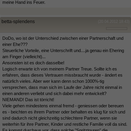
meine Hand ins Feuer.
betta-splendens
(20.04.2012 18:43)
DoDo, wo ist der Unterschied zwischen einer Partnerschaft und
einer Ehe???
Steuerliche Vorteile, eine Unterschrift und....ja genau ein Ehering
am Finger (vielleicht)...
Ansonsten ist es doch dasselbe!
Logisch erwarte ich von meinem Partner Treue. Sollte ich es
erfahren, dass dieses Vertrauen missbraucht wurde - ändert es
natürlich vieles. Aber wer kann denn schon 1000%-tig
versprechen, dass man sich im Laufe der Jahre nicht einmal in
einen anderen verliebt und sich dabei mehr entwickelt?
NIEMAND! Das ist törricht!
Viele gehen mindestens einmal fremd - geniessen oder bereuen
es - beichten es ihrem Partner oder behalten es klug für sich und
sind dadurch nicht gleichzeitig schlechtere Partner, wenn sie
weiterhin für ihre Partner, Kinder und restliche Familie voll da sind.
Es kommt durchaus vor, dass solche "Spritztouren" die