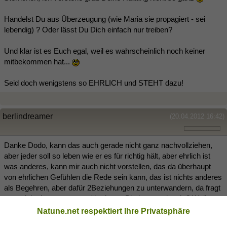
Handelst Du aus Überzeugung (wie Maria sie propagiert - sei
lebendig) ? Oder lässt Du Dich einfach nur treiben?
Und klar ist es Euch egal, weil es wahrscheinlich noch keiner
mitbekommen hat...
Seid doch wenigstens so EHRLICH und STEHT dazu!
berlindreamer
(20.04.2012 16:42)
Danke Dodo, kann das auch gerade nicht ganz nachvollziehen,
aber jeder soll so leben wie er es für richtig hält, aber ehrlich ist
was anderes, kann mir auch nicht vorstellen, das da überhaupt
von ehrlichen Gefühlen die Rede sein kann, das ist nichts anderes
als Begehren, aber dafür 2Beziehungen zu unterwandern, da fragt
man sich eh, warum man überhaupt Bindungen eingeht? Weil man
alleine nicht klar kommt, wer weis, scheint jedenfalls nicht mehr
Natune.net respektiert Ihre Privatsphäre
unser Problem zu sein