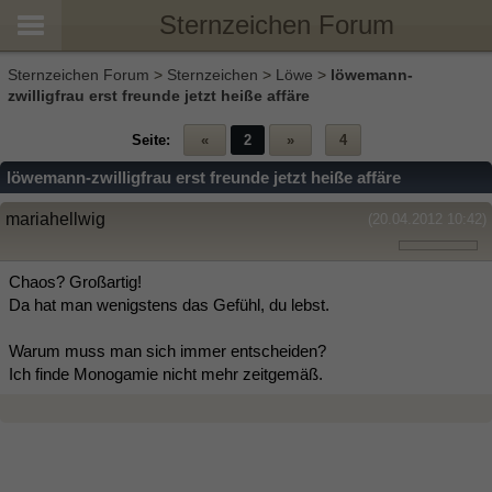
Sternzeichen Forum
Sternzeichen Forum
>
Sternzeichen
>
Löwe
>
löwemann-
zwilligfrau erst freunde jetzt heiße affäre
Seite:
«
2
»
4
löwemann-zwilligfrau erst freunde jetzt heiße affäre
mariahellwig
(20.04.2012 10:42)
Chaos? Großartig!
Da hat man wenigstens das Gefühl, du lebst.
Warum muss man sich immer entscheiden?
Ich finde Monogamie nicht mehr zeitgemäß.