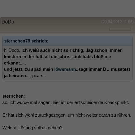
DoDo
(20.04.2012 11:06)
sternchen79 schrieb:
hi Dodo,
ich weiß auch nicht so richtig...lag schon immer
knistern in der luft, all die jahre.....ich habs bloß nie
erkannt.....
und jetzt, zu spät! mein
löwemann
..sagt immer DU musstest
ja heiraten
...;-p..ars..
sternchen
:
so, ich würde mal sagen, hier ist der entscheidende Knackpunkt.
Er hat sich wohl zurückgezogen, um nicht weiter daran zu rühren.
Welche Lösung soll es geben?