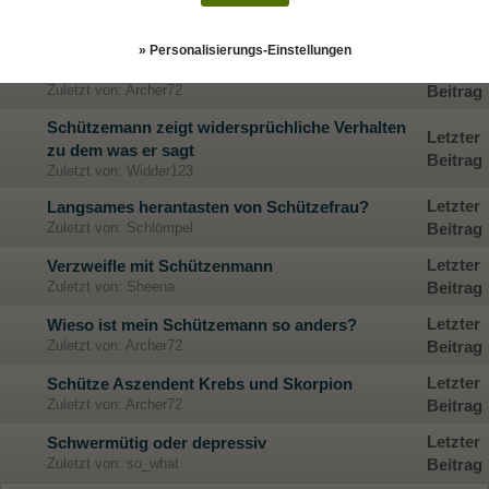
Letzter
Die Transformation des Schützen
Zuletzt von: blossom
Beitrag
» Personalisierungs-Einstellungen
Letzter
Schützemann und Krebsfrau? (Vorsicht, lang)
Zuletzt von: Archer72
Beitrag
Schützemann zeigt widersprüchliche Verhalten
Letzter
zu dem was er sagt
Beitrag
Zuletzt von: Widder123
Letzter
Langsames herantasten von Schützefrau?
Zuletzt von: Schlömpel
Beitrag
Letzter
Verzweifle mit Schützenmann
Zuletzt von: Sheena
Beitrag
Letzter
Wieso ist mein Schützemann so anders?
Zuletzt von: Archer72
Beitrag
Letzter
Schütze Aszendent Krebs und Skorpion
Zuletzt von: Archer72
Beitrag
Letzter
Schwermütig oder depressiv
Zuletzt von: so_what
Beitrag