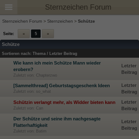
Sternzeichen Forum
Sternzeichen Forum
>
Sternzeichen
>
Schütze
Seite:
«
5
»
Schütze
Sortieren nach:
Thema
/
Letzter Beitrag
Wie kann ich mein Schütze Mann wieder
Letzter
erobern?
Beitrag
Zuletzt von: Chapterzwo
Letzter
[Sammelthread] Geburtstagsgeschenk Ideen
Zuletzt von: so_what
Beitrag
Letzter
Schützin verlangt mehr, als Widder bieten kann
Zuletzt von: Can
Beitrag
Der Schütze und seine ihm nachgesagte
Letzter
Flatterhaftigkeit
Beitrag
Zuletzt von: Batim