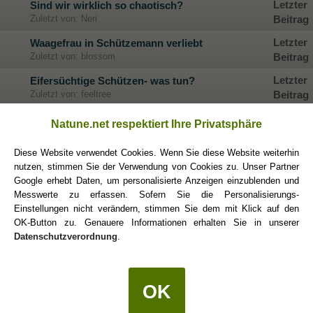
Letzter
Sind wir wirklich so chaotisch?
Zuletzt von: Neri
Beitrag
Letzter
Waagefrau in Schützemann verliebt
Zuletzt von: blossom
Beitrag
Letzter
Eifersüchtige Schützen- was tun?
Zuletzt von: feeltree
Beitrag
Letzter
Signale erkennen ...
Natune.net respektiert Ihre Privatsphäre
Zuletzt von: Jellsencoeur
Beitrag
Diese Website verwendet Cookies. Wenn Sie diese Website weiterhin
Was lässt sich über diese Konstellation genau
Letzter
nutzen, stimmen Sie der Verwendung von Cookies zu. Unser Partner
sagen?
Beitrag
Google erhebt Daten, um personalisierte Anzeigen einzublenden und
Zuletzt von: Hopkins21
Messwerte zu erfassen. Sofern Sie die Personalisierungs-
Letzter
Trauert Schütze Mann noch seiner EX nach?
Einstellungen nicht verändern, stimmen Sie dem mit Klick auf den
Zuletzt von: Chapterzwo
Beitrag
OK-Button zu. Genauere Informationen erhalten Sie in unserer
Datenschutzverordnung
.
Letzter
R2 und der Schütze
Zuletzt von: R2D2
Beitrag
Letzter
Krasse Umzüge
OK
Zuletzt von: Uriel
Beitrag