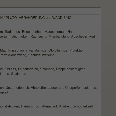
N / PLUTO: VERÄNDERUNG und WANDLUNG
um, Sadismus, Besessenheit, Masochismus, Hass,
ertum, Süchtigkeit, Rachsucht, Misshandlung, Abscheulichkeit
, Machtmissbrauch, Fanatismus, Okkultismus, Projektion,
, Perfektionszwang, Schuldzuweisung
g, Exzess, Leidensdruck, Spionage, Doppelgesichtigkeit,
vismus, Sexismus
ion, Unzufriedenheit, Absolutheitsanspruch, Überperfektionismus,
igkeit
onsfähigkeit, Häutung, Schattenarbeit, Klarheit, Schöpferkraft