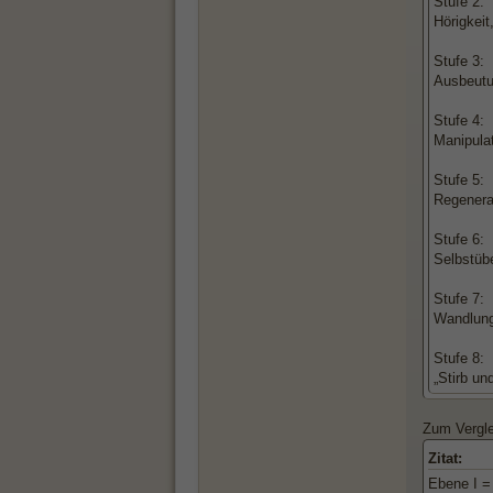
Stufe 2:
Hörigkei
Stufe 3:
Ausbeutu
Stufe 4:
Manipulat
Stufe 5:
Regenerat
Stufe 6:
Selbstübe
Stufe 7:
Wandlung
Stufe 8:
„Stirb un
Zum Vergle
Zitat:
Ebene I =