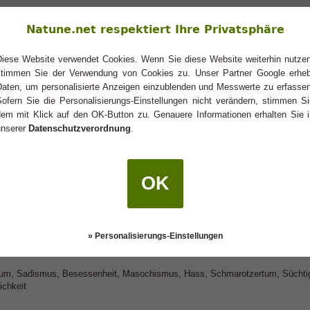
mal auf bin ein bisschen aus dem thema
Natune.net respektiert Ihre Privatsphäre
Diese Website verwendet Cookies. Wenn Sie diese Website weiterhin nutzen
stimmen Sie der Verwendung von Cookies zu. Unser Partner Google erheb
ansformations Phasen eines Skorpions...
Daten, um personalisierte Anzeigen einzublenden und Messwerte zu erfassen
t
Sofern Sie die Personalisierungs-Einstellungen nicht verändern, stimmen Si
dem mit Klick auf den OK-Button zu. Genauere Informationen erhalten Sie i
unserer
Datenschutzverordnung
.
ansformations Phasen eines Skorpions...
... (gibts übrigens für alle SZ)
OK
chrieb:
ON / PLUTO: VERÄNDERUNG und WANDLUNG
» Personalisierungs-Einstellungen
tum, Sadismus, Besessenheit, Masochismus, Hass, Schmarotzertum, Süchtig
ichkeit