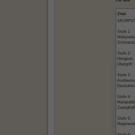
Für alle
Zitat:
SKORPIO
Stufe 1:
Märtyrert
Schmarotz
Stufe 2:
Hörigkeit
Übergriff
Stufe 3:
Ausbeutun
Destrukti
Stufe 4:
Manipulat
Zwanghaft
Stufe 5:
Regenerati
Stufe 6: