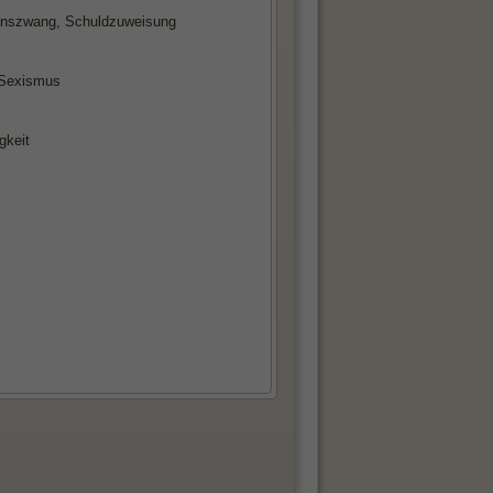
tionszwang, Schuldzuweisung
 Sexismus
gkeit