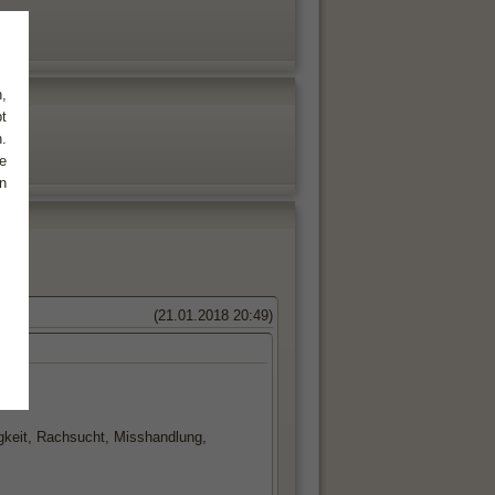
,
t
.
e
n
(21.01.2018 20:49)
keit, Rachsucht, Misshandlung,