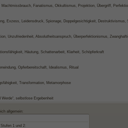
t, Machtmissbrauch, Fanatismus, Okkultismus, Projektion, Übergriff, Perfek
ng, Exzess, Leidensdruck, Spionage, Doppelgesichtigkeit, Destruktivismus,
ion, Unzufriedenheit, Absolutheitsanspruch, Überperfektionismus, Zwanghafti
ionsfähigkeit, Häutung, Schattenarbeit, Klarheit, Schöpferkraft
rwindung, Opferbereitschaft, Idealismus, Ritual
sfähigkeit, Transformation, Metamorphose
d Werde“, selbstlose Ergebenheit
ich allgemein:
 Stufen 1 und 2: