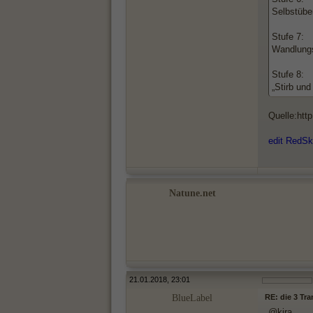
Selbstüber
Stufe 7:
Wandlungs
Stufe 8:
„Stirb und
Quelle:htt
edit RedSk
Natune.net
21.01.2018, 23:01
BlueLabel
RE: die 3 Tr
@kira