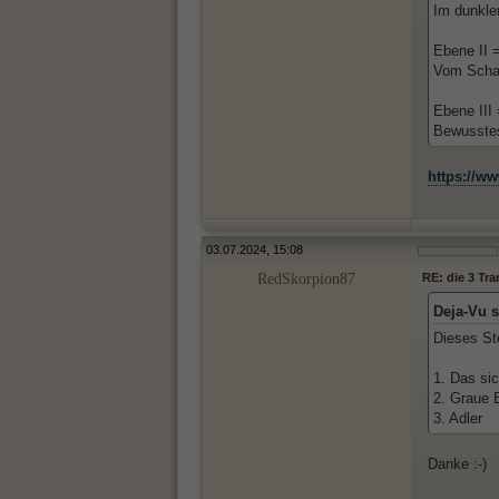
Im dunklen
Ebene II 
Vom Schat
Ebene III 
Bewusstes
https://ww
03.07.2024, 15:08
RedSkorpion87
RE: die 3 Tr
Deja-Vu 
Dieses Ste
1. Das si
2. Graue 
3. Adler
Danke :-)