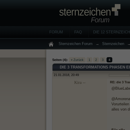
FORUM
FAQ
DIE 12 STERNZEIC
Sternzeichen Forum
→
Sternzeichen
Seiten (4):
« Zurück
1
2
3
4
DIE 3 TRANSFORMATIONS PHASEN EI
21.01.2018, 20:49
Kira --
RE: die 3 Tr
@BlueLabel
@Amorena G
Vorurteile
alles von 