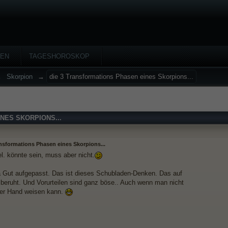
HEN
TAGESHOROSKOP
→
Skorpion
→
die 3 Transformations Phasen eines Skorpions...
NES SKORPIONS...
ansformations Phasen eines Skorpions...
. könnte sein, muss aber nicht.
ut aufgepasst. Das ist dieses Schubladen-Denken. Das auf
n beruht. Und Vorurteilen sind ganz böse.. Auch wenn man nicht
der Hand weisen kann.