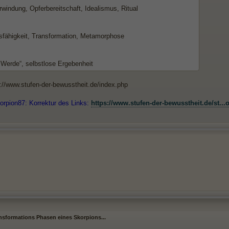
windung, Opferbereitschaft, Idealismus, Ritual
fähigkeit, Transformation, Metamorphose
 Werde“, selbstlose Ergebenheit
p://www.stufen-der-bewusstheit.de/index.php
orpion87: Korrektur des Links:
https://www.stufen-der-bewusstheit.de/st...
ansformations Phasen eines Skorpions...