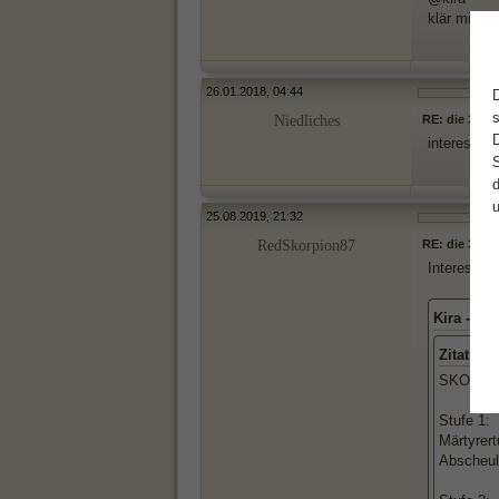
klär mich 
26.01.2018, 04:44
Niedliches
RE: die 3 Tr
interessan
25.08.2019, 21:32
RedSkorpion87
RE: die 3 Tr
Interessant
Kira -- s
Zitat:
SKORPI
Stufe 1:
Märtyrer
Abscheul