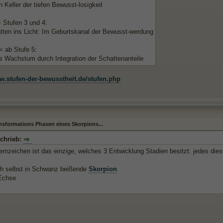
 Keller der tiefen Bewusst-losigkeit
= Stufen 3 und 4:
ten ins Licht: Im Geburtskanal der Bewusst-werdung
= ab Stufe 5:
 Wachstum durch Integration der Schattenanteile
w.stufen-der-bewusstheit.de/stufen.php
ansformations Phasen eines Skorpions...
schrieb:
rnzeichen ist das einzige, welches 3 Entwicklung Stadien besitzt: jedes dies
ch selbst in Schwanz beißende
Skorpion
Echse