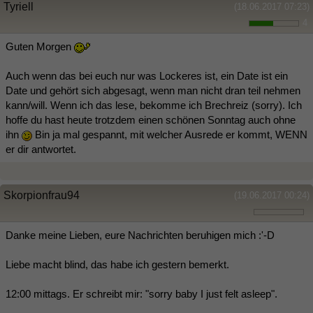
Tyriell
(18.06.2017 07:23)
4
Guten Morgen
Auch wenn das bei euch nur was Lockeres ist, ein Date ist ein
Date und gehört sich abgesagt, wenn man nicht dran teil nehmen
kann/will. Wenn ich das lese, bekomme ich Brechreiz (sorry). Ich
hoffe du hast heute trotzdem einen schönen Sonntag auch ohne
ihn
Bin ja mal gespannt, mit welcher Ausrede er kommt, WENN
er dir antwortet.
Skorpionfrau94
(19.06.2017 00:24)
Danke meine Lieben, eure Nachrichten beruhigen mich :'-D
Liebe macht blind, das habe ich gestern bemerkt.
12:00 mittags. Er schreibt mir: "sorry baby I just felt asleep".