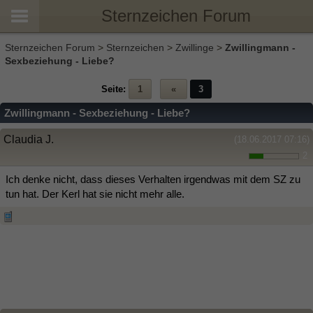
Sternzeichen Forum
Sternzeichen Forum
>
Sternzeichen
>
Zwillinge
>
Zwillingmann -
Sexbeziehung - Liebe?
Seite:
1
«
3
Zwillingmann - Sexbeziehung - Liebe?
Claudia J.
(18.06.2017 07:16)
2
Ich denke nicht, dass dieses Verhalten irgendwas mit dem SZ zu
tun hat. Der Kerl hat sie nicht mehr alle.