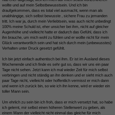
wollte und auf mein Selbstbewusstsein. Und ich bin
draufgekommen, dass es total viel ausmacht, wenn man als
unabhängige, sich selbst bewusste , sichere Frau zu jemanden
tritt. Ich war ja, durch mein Verliebtsein, was auch nicht unbedingt
100% meine Schuld ist, eher unsicher bei ihm, nicht auf gleicher
Augenhöhe und vielleicht hatte er dadurch das Gefühl, dass ich
ihn brauche, um mich wohl zu fühlen und er wollte nicht für mein
Glück verantwortlich sein und hat sich durch mein (unbewusstes)
Verhalten unter Druck gesetzt gefühlt.
Ich bin jetzt einfach authentisch bei ihm. Er ist im Ausland dieses
Wochenende und ich finde es sehr gut so, dass wir uns ein paar
Tage nicht sehen. Jetzt kann ich mal wieder Zeit für mich selbst
verbringen und nicht ständig an ihn denken und er sieht mich auch
paar Tage nicht, vielleicht oder hoffentlich vermisst er mich dann
und wenn ich zurück bin, so wie ich ihn kenne, wird er wieder ein
toller Mann sein.
Um ehrlich zu sein bin ich froh, dass er mich versetzt hat, so habe
ich gelernt, mir selbst einen höheren Stellenwert zu geben, als
einem Mann der vielleicht nicht einmal das gleiche für mich