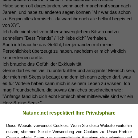
Habe schon oft dagestanden, wenn auch manchmal sogar nach
Jahren, und habe zu anderen sagen können "Mir war das schon
zu Beginn alles komisch - da ward ihr noch alle hellauf begeistert
von XY".
Ich halte nicht viel vom überschwenglichem Kitsch und zu
schnellem "Best Friends" / "Ich liebe dich" Verhalten.
Auch ich brauche das Gefühl, hier jemanden mit meiner
Persönlichkeit überzeugt zu haben, nachdem er mich wirklich
kennenlernen durfte.
Ich brauche das Gefühl der Exklusivität.
Gerne darf es ein viel zu unterkühlter und arroganter Mensch sein,
der mich mit Skepsis beäugt und dem ich dann zeigen darf, was
es für Vorteile haben kann mich in seinem Leben zu wissen. Ich
mag Freundschaften, die sowas ähnliches beschreiben wie :
"Anfangs fand ich dich echt komisch aber mittlerweile sind wir ein
Herz & eine Seele.".
So darf es auch in der Partnerwahl sein.
Natune.net respektiert Ihre Privatsphäre
Aber ACHTUNG : hiermit ist nicht "Sich Zeit lassen" gemeint..
Wenn es passt und Sympathie da ist, bin ich kein Freund davon
Diese Website verwendet Cookies. Wenn Sie diese Website weiterhin
Sachen künstlich in die Länge zu ziehen, weil aus Angst, weil aus
nutzen, stimmen Sie der Verwendung von Cookies zu. Unser Partner
Coolness.. blabla. Keine Spielchen. Dafür bin ich zu alt.
Google erhebt Daten, um personalisierte Anzeigen einzublenden und