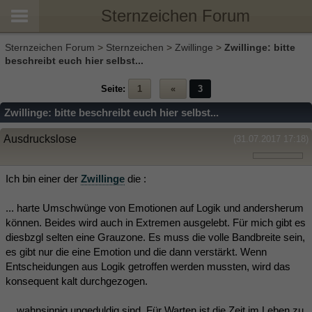
Sternzeichen Forum
Sternzeichen Forum
>
Sternzeichen
>
Zwillinge
>
Zwillinge: bitte
beschreibt euch hier selbst...
Seite:
1
«
3
Zwillinge: bitte beschreibt euch hier selbst...
Ausdruckslose
(31.07.2017 17:18)
Ich bin einer der
Zwillinge
die :
... harte Umschwünge von Emotionen auf Logik und andersherum
können. Beides wird auch in Extremen ausgelebt. Für mich gibt es
diesbzgl selten eine Grauzone. Es muss die volle Bandbreite sein,
es gibt nur die eine Emotion und die dann verstärkt. Wenn
Entscheidungen aus Logik getroffen werden mussten, wird das
konsequent kalt durchgezogen.
... wahnsinnig ungeduldig sind. Für Warten ist die Zeit im Leben zu