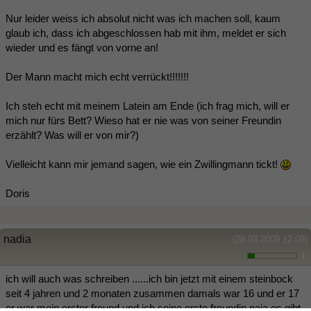
Nur leider weiss ich absolut nicht was ich machen soll, kaum
glaub ich, dass ich abgeschlossen hab mit ihm, meldet er sich
wieder und es fängt von vorne an!
Der Mann macht mich echt verrückt!!!!!!!
Ich steh echt mit meinem Latein am Ende (ich frag mich, will er
mich nur fürs Bett? Wieso hat er nie was von seiner Freundin
erzählt? Was will er von mir?)
Vielleicht kann mir jemand sagen, wie ein Zwillingmann tickt!
Doris
nadia
(28.03.2009 12:09)
1
ich will auch was schreiben ......ich bin jetzt mit einem steinbock
seit 4 jahren und 2 monaten zusammen damals war 16 und er 17
er war mein erster freund und ich seine erste freundin naja es gibt