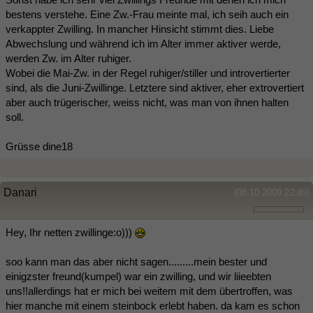
bestens verstehe. Eine Zw.-Frau meinte mal, ich seih auch ein
verkappter Zwilling. In mancher Hinsicht stimmt dies. Liebe
Abwechslung und während ich im Alter immer aktiver werde,
werden Zw. im Alter ruhiger.
Wobei die Mai-Zw. in der Regel ruhiger/stiller und introvertierter
sind, als die Juni-Zwillinge. Letztere sind aktiver, eher extrovertiert
aber auch trügerischer, weiss nicht, was man von ihnen halten
soll.
Grüsse dine18
Danari
(08.10.2009 22:45)
Hey, Ihr netten zwillinge:o)))
soo kann man das aber nicht sagen.........mein bester und
einigzster freund(kumpel) war ein zwilling, und wir liieebten
uns!!allerdings hat er mich bei weitem mit dem übertroffen, was
hier manche mit einem steinbock erlebt haben. da kam es schon