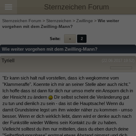
Sternzeichen Forum
Sternzeichen Forum
>
Sternzeichen
>
Zwillinge
>
Wie weiter
vorgehen mit dem Zwilling-Mann?
Seite:
«
2
Wie weiter vorgehen mit dem Zwilling-Mann?
Tyriell
(22.06.2017 19:52)
"Er kann sich halt null vorstellen, dass ich wegkomme vom
"Klammeraffe". Koennte ich mir an seiner Stelle aber auch nicht."
Ich hoffe dass ist dann für dich nur umso mehr ein Ansporn dich in
der Hinsicht zu ändern
Dir selbst scheint die Veränderung gut
zu tun und dienlich zu sein - das ist die Hauptsache! Wenn du
damit Grundsteine legst um ihm wieder näher zu kommen - umso
besser. Wenn er dich wirklich liebt, dann wird er denke auch nach
der Funkstille wieder Willens sein Kontakt zu dir zu haben.
Vielleicht solltest du ihm nur mitteilen, dass du eben durch deine
"Selbstfindungsphase" erstmal etwas Abstand nimmst und dich