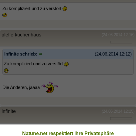
Zu kompliziert und zu verstört
pfefferkuchenhaus
(24.06.2014 12:16)
Infinite schrieb:
(24.06.2014 12:12)
Zu kompliziert und zu verstört
Die Anderen, jaaaa
Infinite
(24.06.2014 12:25)
Natürlich die "anderen"!
Wir ham doch immer Recht...will
Natune.net respektiert Ihre Privatsphäre