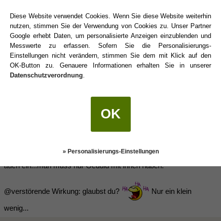
man uns nur nicht immer geben
Diese Website verwendet Cookies. Wenn Sie diese Website weiterhin
Ich denke wir verstören schon ein wenig manchmal..
nutzen, stimmen Sie der Verwendung von Cookies zu. Unser Partner
Google erhebt Daten, um personalisierte Anzeigen einzublenden und
Messwerte zu erfassen. Sofern Sie die Personalisierungs-
pfefferkuchenhaus
(24.06.2014 12:43)
Einstellungen nicht verändern, stimmen Sie dem mit Klick auf den
OK-Button zu. Genauere Informationen erhalten Sie in unserer
Datenschutzverordnung
.
Infinite schrieb:
(24.06.2014 12:25)
Natürlich die "anderen"!
Wir ham doch immer
OK
Recht...will man uns nur nicht immer geben
Ich denke wir verstören schon ein wenig manchmal..
» Personalisierungs-Einstellungen
Klar ham wir immer Recht - irgendwann sehen es die Anderen ja
auch ein...man muss nur Geduld mit ihnen haben.
@verstörende Wirkung: glaubst du?
Nur ein klein
wenig...