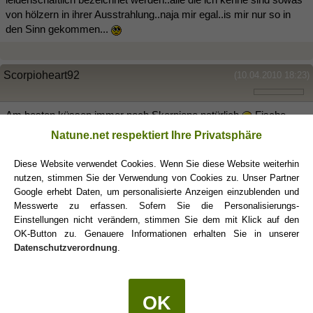
von hölzern in ihrer Ausstrahlung..naja mir egal..is mir nur so in
den Sinn gekommen...
Scorpioheart92
(10.04.2010 18:23)
Am besten küssen immer noch Skorpione natürlich
Fische,
Krebs und Jungfrau aber mit einem Löwen könnt ich mir
Natune.net respektiert Ihre Privatsphäre
persönlich gar nicht vorstellen
Diese Website verwendet Cookies. Wenn Sie diese Website weiterhin
Also meiner Mutter Jungfrau haben sie immer gefallen von
nutzen, stimmen Sie der Verwendung von Cookies zu. Unser Partner
meinem Vater Löwe igiiiiiiiiiitt
Google erhebt Daten, um personalisierte Anzeigen einzublenden und
Messwerte zu erfassen. Sofern Sie die Personalisierungs-
Einstellungen nicht verändern, stimmen Sie dem mit Klick auf den
fabi
OK-Button zu. Genauere Informationen erhalten Sie in unserer
(10.04.2010 18:25)
Datenschutzverordnung
.
:lol:ahahah ja eklig wenn die Eltern Sex haben oder knutschen
ahahaha
OK