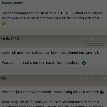
Wassermann
.
Jaaaaaaaaaaaaaaaa da steht es ja. STIER !! Genau kann ich voll
bestätigen was da steht ehehhee ehm für die Männer jedenfalls...
stella1965
(10.04.2010 18:17)
sooo, ich geh mal nicht auf den Link - das stimmt nur zum Teil.
Was stimmt: Zwillis prickeln nach - noch tagelang...
fabi
(10.04.2010 18:19)
ehhehee ja auch der Aszendent...monatelang prickeln wir nach
Also sorry..ich weiß nicht warum die Skorpionfrauen immer als
leidenschaftlich bezeichnet werden..alle die ich kenne sind sowas