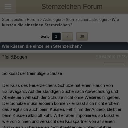
Sternzeichen Forum
Sternzeichen Forum
>
Astrologie
>
Sternzeichenastrologie
>
Wie
küssen die einzelnen Sternzeichen?
Seite:
1
»
30
Wie küssen die einzelnen Sternzeichen?
Pfeil&Bogen
(10.04.2010 17:53)
So küsst der freimütige Schütze
Der Kuss des Feuerzeichens Schütze hat einen Hauch von
Extravaganz. Auf der ständigen Suche nach Abwechslung und
Abenteuern will sich der Schütze nicht ohne Weiteres hingeben.
Der Schütze muss erobern können - er lässt sich nicht erobern,
das zeigt sich auch beim Küssen. Fehlt ihm der Antrieb, bleibt er
beim Küssen allzu oft kühl. Will er aber imponieren, so küsst er
wie von Sinnen und versucht den Kusspartner von all seinen
Vorzügen zu überzeugen. Schütze-Männer wollen mit ihrer