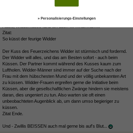
stella1965
(10.04.2010 18:28)
» Personalisierungs-Einstellungen
Aalso, Widderküsse fand ich auch .... mnamnam...
Zitat:
So küsst der feurige Widder
Der Kuss des Feuerzeichens Widder ist stürmisch und fordernd.
Der Widder will alles, und das am Besten sofort - auch beim
Küssen. Der Partner kommt während des Kusses kaum zum
Luftholen. Widder-Männer sind immer auf der Suche nach der
Frau mit dem hübschesten Mund und der völlig unbekannten Art
zu küssen. Widder-Frauen ergreifen gerne die Initiative beim
Küssen, aber die gesellschaftlichen Zwänge hindern sie meistens
daran, dies ungeniert zu tun. Also warten sie oft einen
unbeobachteten Augenblick ab, um dann umso begieriger zu
küssen.
Zitat Ende.
Und - Zwillis BEISSEN auch mal gerne bis auf's Blut...