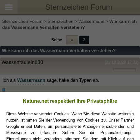
Sternzeichen Forum
Sternzeichen Forum
>
Sternzeichen
>
Wassermann
>
Wie kann ich
das Wassermann Verhalten verstehen?
Seite:
«
2
Wie kann ich das Wassermann Verhalten verstehen?
Wasserfräuleinü30
(23.10.2020 17:32)
Ich als
Wassermann
sage, hake den Typen ab.
Natune.net respektiert Ihre Privatsphäre
Diese Website verwendet Cookies. Wenn Sie diese Website weiterhin
nutzen, stimmen Sie der Verwendung von Cookies zu. Unser Partner
Google erhebt Daten, um personalisierte Anzeigen einzublenden und
Messwerte zu erfassen. Sofern Sie die Personalisierungs-
«
Ein Thema zurück
|
Ein Thema vor
»
Einstellungen nicht verändern, stimmen Sie dem mit Klick auf den