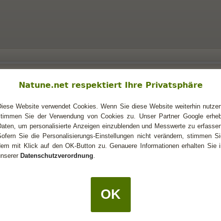
Natune.net respektiert Ihre Privatsphäre
Diese Website verwendet Cookies. Wenn Sie diese Website weiterhin nutzen
stimmen Sie der Verwendung von Cookies zu. Unser Partner Google erheb
Daten, um personalisierte Anzeigen einzublenden und Messwerte zu erfassen
Sofern Sie die Personalisierungs-Einstellungen nicht verändern, stimmen Si
dem mit Klick auf den OK-Button zu. Genauere Informationen erhalten Sie i
 ich mit einem Steinbock um?
unserer
Datenschutzverordnung
.
l sagt „lassen, dann ist er weg“ weil er wahrscheinlich momentan keine weiter
und mein Wunsch nach Klarheit manchmal im Weg (Wassermann Asz.
Löwe
OK
3
 ich mit einem Steinbock um?