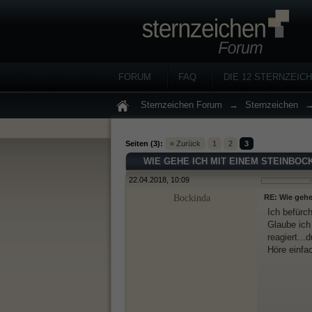
FORUM
FAQ
DIE 12 STERNZEIC
Sternzeichen Forum
→
Sternzeichen
Seiten (3):
« Zurück
1
2
3
WIE GEHE ICH MIT EINEM STEINBOC
22.04.2018, 10:09
Bockinda
RE: Wie gehe
Ich befürc
Glaube ich
reagiert...d
Höre einfa