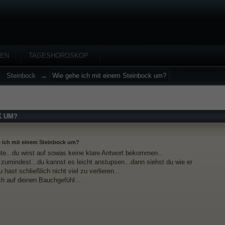
HEN
TAGESHOROSKOP
→
Steinbock
→
Wie gehe ich mit einem Steinbock um?
K UM?
 ich mit einem Steinbock um?
hte...du wirst auf sowas keine klare Antwort bekommen..
 zumindest...du kannst es leicht anstupsen...dann siehst du wie er
u hast schließlich nicht viel zu verlieren...
ch auf deinen Bauchgefühl...