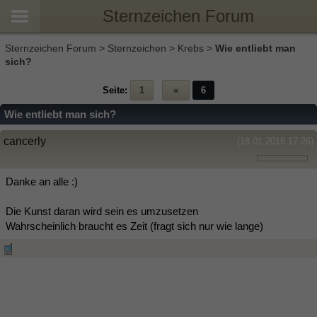
Sternzeichen Forum
Sternzeichen Forum
>
Sternzeichen
>
Krebs
>
Wie entliebt man
sich?
Seite:
1
«
6
Wie entliebt man sich?
cancerly
(18.01.2018 17:26)
Danke an alle :)
Die Kunst daran wird sein es umzusetzen
Wahrscheinlich braucht es Zeit (fragt sich nur wie lange)