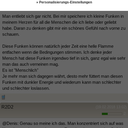
» Personalisierungs-Einstellungen
Man entliebt sich gar nicht. Bei mir speichere ich kleine Funken in
meinem Herzen für all die Menschen die ich liebe oder geliebt
habe. Daran zu denken gibt mir ein schönes Gefühl nach vorne zu
schauen.
Diese Funken können natürlich jeder Zeit eine helle Flamme
entfachen wenn die Bedingungen stimmen. Ich denke jeder
Mensch hat diese Funken irgendwo tief in sich, ganz egal wie sehr
man das auch verneinen mag.
Es ist "Menschlich"
Je mehr man sich dagegen währt, desto mehr füttert man diesen
Funken mit dunkler Energie und wiederum kann man schlechter
und schlechter loslassen.
R2D2
(19.02.2018 13:02)
2
@Denis: Genau so meine ich das. Man konzentriert sich auf was