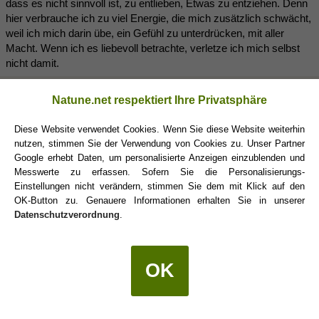
dass es nicht sinnvoll ist, zu entlieben, Etwas zu entziehen. Denn
hier verbrauche ich zu viel Energie, die mich zusätzlich schwächt,
weil ich mich darin übe, ein Gefühl zu unterdrücken, mit aller
Macht. Wenn ich es liebevoll betrachte, verletze ich mich selbst
nicht damit.
Natune.net respektiert Ihre Privatsphäre
Amaterasu
(19.02.2018 12:42)
Diese Website verwendet Cookies. Wenn Sie diese Website weiterhin
nutzen, stimmen Sie der Verwendung von Cookies zu. Unser Partner
R2D2 schrieb:
(19.02.2018 12:36)
Google erhebt Daten, um personalisierte Anzeigen einzublenden und
Messwerte zu erfassen. Sofern Sie die Personalisierungs-
aber ich denke, dass man einfach reif war, dieses Gefühl zu
Einstellungen nicht verändern, stimmen Sie dem mit Klick auf den
erfahren, und der Partner ist einfach eine Ebene tiefer
OK-Button zu. Genauere Informationen erhalten Sie in unserer
eingedrungen. Wir häuten uns ja in unserem Leben, entwickeln
Datenschutzverordnung
.
uns weiter und es werden Ebenen angesprochen, die wir bis
dato verschlossen hielten.
OK
Das habe ich auch so ähnlich erlebt bei mir.
Denis
(19.02.2018 12:51)