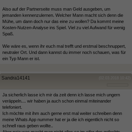
Also auf der Partnerseite muss man Geld ausgeben, um
jemanden kennenzulernen. Welcher Mann macht sich denn die
Mühe, um dann doch nur das eine zu wollen? Da kommt meine
Kosten-Nutzen-Analyse ins Spiel. Viel zu viel Aufwand für wenig
Spaß.
Wie wäre es, wenn ihr euch mal trefft und erstmal beschnuppert,
neutraler Ort. Und dann kannst du immer noch schauen, was für
ein Typ Mann er ist.
Sandra14141
(02.03.2018 10:42)
Ja sicherlich lasse ich mir da zeit denn ich lasse mich ungern
veräppeln.... wir haben ja auch schon einmal miteinander
telefoniert.
Ich möchte mit ihm auch gerne erst mal weiter schreiben denn
meine Whats App nummer hat er ja die ich eigentlich nicht so
schnell raus geben wollte..
Aber naja was macht man nicht alles so im eifer des gefechts.