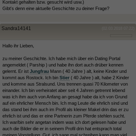
Kontakt gehalten bzw. gesucht wird usw.)
Gibt's denn eine aktuelle Geschichte zu deiner Frage?
Sandra14141
(02.03.2018 07:22)
Hallo ihr Lieben,
zu meiner Geschichte. Ich habe mich über ein Dating Portal
angemeldet ( Parship ) und habe ihn dort auch drüber kennen
gelernt. Er ist
Jungfrau
Mann ( 40 Jahre ) alt, keine Kinder und
kommt aus Rostock. Ich bin
Stier
( 40 Jahre ) alt, habe 2 Kinder
und komme aus Stralsund. Uns trennen quasi 70 Kilometer von
einander. Ich bin verheiratet aber seit 4 Jahren getrennt lebend
was ich ihm auch von Anfang an gesagt habe da ich von Grund
auf ein ehrlicher Mensch bin. Ich mag Leute die ehrlich sind und
das stand bei ihm auch im Profil als kleiner Makel drin das er zu
ehrlich ist und das er eine Partnerin zum Pferde stehlen sucht.
Ich war/bin sehr angetan indem was ich dort gelesen habe und
auch die Bilder die er in seinem Profil drin hat entsprach total
meinen Vorstellung. Gut, ich sage mal schreiben kann man viel