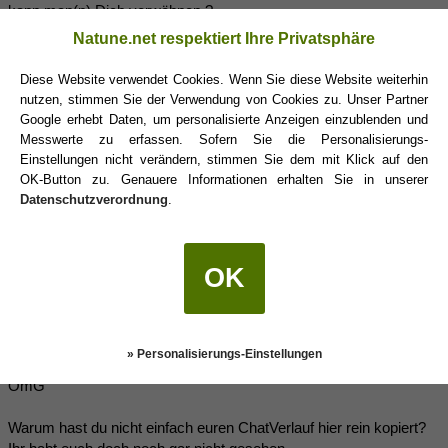
kann man(n) Dich verwöhnen ?
Natune.net respektiert Ihre Privatsphäre
Ich wusste in dem moment absolut garnicht was ich daraufhin
schreiben soll. Ich schrieb dann zurück das es Situations
Diese Website verwendet Cookies. Wenn Sie diese Website weiterhin
abhängig sei.
nutzen, stimmen Sie der Verwendung von Cookies zu. Unser Partner
Google erhebt Daten, um personalisierte Anzeigen einzublenden und
Ich frage mich ihr Lieben was soll diese Frage worauf will er
Messwerte zu erfassen. Sofern Sie die Personalisierungs-
hinaus ? Sowas könnte man ja zweideutig sehen ?
Einstellungen nicht verändern, stimmen Sie dem mit Klick auf den
OK-Button zu. Genauere Informationen erhalten Sie in unserer
Ich könnte soviel schreiben aber das soll es jetzt erst mal fürs
Datenschutzverordnung
.
erste gewesen sein.
Lg Sandra
OK
Cestlavie
(02.03.2018 10:25)
» Personalisierungs-Einstellungen
OmG
Warum hast du nicht einfach euren ChatVerlauf hier rein kopiert?