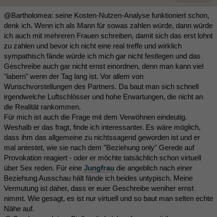
@Bartholomea: seine Kosten-Nutzen-Analyse funktioniert schon,
denk ich. Wenn ich als Mann für sowas zahlen würde, dann würde
ich auch mit mehreren Frauen schreiben, damit sich das erst lohnt
zu zahlen und bevor ich nicht eine real treffe und wirklich
sympathisch fände würde ich mich gar nicht festlegen und das
Geschreibe auch gar nicht ernst einordnen, denn man kann viel
"labern" wenn der Tag lang ist. Vor allem von
Wunschvorstellungen des Partners. Da baut man sich schnell
irgendwelche Luftschlösser und hohe Erwartungen, die nicht an
die Realität rankommen.
Für mich ist auch die Frage mit dem Verwöhnen eindeutig.
Weshalb er das fragt, finde ich interessanter. Es wäre möglich,
dass ihm das allgemeine zu nichtssagend geworden ist und er
mal antestet, wie sie nach dem "Beziehung only" Gerede auf
Provokation reagiert - oder er möchte tatsächlich schon virtuell
über Sex reden. Für eine
Jungfrau
die angeblich nach einer
Beziehung Ausschau hält fände ich beides untypisch. Meine
Vermutung ist daher, dass er euer Geschreibe weniher ernst
nimmt. Wie gesagt, es ist nur virtuell und so baut man selten echte
Nähe auf.