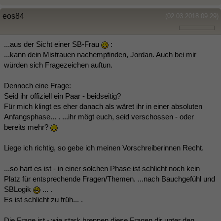
eos84
(02.03.2018 09:29)
...aus der Sicht einer SB-Frau
:
...kann dein Mistrauen nachempfinden, Jordan. Auch bei mir
würden sich Fragezeichen auftun.
Dennoch eine Frage:
Seid ihr offiziell ein Paar - beidseitig?
Für mich klingt es eher danach als wäret ihr in einer absoluten
Anfangsphase... . ...ihr mögt euch, seid verschossen - oder
bereits mehr?
Liege ich richtig, so gebe ich meinen Vorschreiberinnen Recht.
...so hart es ist - in einer solchen Phase ist schlicht noch kein
Platz für entsprechende Fragen/Themen. ...nach Bauchgefühl und
SBLogik
... .
Es ist schlicht zu früh... .
Die Frage ist - wie stark brennen diese Fragen dir unter den