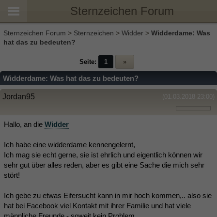
Sternzeichen Forum
Sternzeichen Forum
>
Sternzeichen
>
Widder
>
Widderdame: Was
hat das zu bedeuten?
Seite:
1
»
Widderdame: Was hat das zu bedeuten?
Jordan95
(01.03.2018 23:00)
Hallo, an die
Widder
Ich habe eine widderdame kennengelernt,
Ich mag sie echt gerne, sie ist ehrlich und eigentlich können wir
sehr gut über alles reden, aber es gibt eine Sache die mich sehr
stört!
Ich gebe zu etwas Eifersucht kann in mir hoch kommen,.. also sie
hat bei Facebook viel Kontakt mit ihrer Familie und hat viele
männliche Freunde - soweit kein Problem