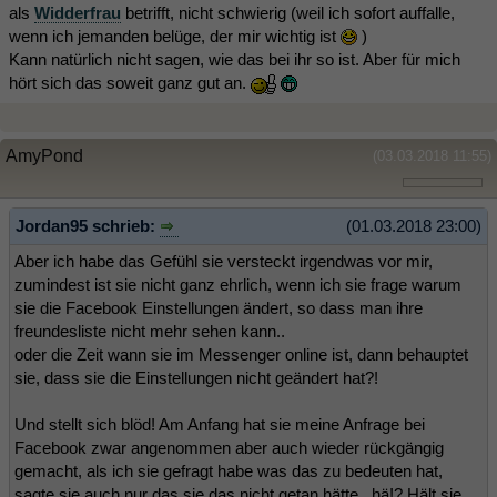
als
Widderfrau
betrifft, nicht schwierig (weil ich sofort auffalle,
wenn ich jemanden belüge, der mir wichtig ist
)
Kann natürlich nicht sagen, wie das bei ihr so ist. Aber für mich
hört sich das soweit ganz gut an.
AmyPond
(03.03.2018 11:55)
Jordan95 schrieb:
(01.03.2018 23:00)
Aber ich habe das Gefühl sie versteckt irgendwas vor mir,
zumindest ist sie nicht ganz ehrlich, wenn ich sie frage warum
sie die Facebook Einstellungen ändert, so dass man ihre
freundesliste nicht mehr sehen kann..
oder die Zeit wann sie im Messenger online ist, dann behauptet
sie, dass sie die Einstellungen nicht geändert hat?!
Und stellt sich blöd! Am Anfang hat sie meine Anfrage bei
Facebook zwar angenommen aber auch wieder rückgängig
gemacht, als ich sie gefragt habe was das zu bedeuten hat,
sagte sie auch nur das sie das nicht getan hätte , hä!? Hält sie