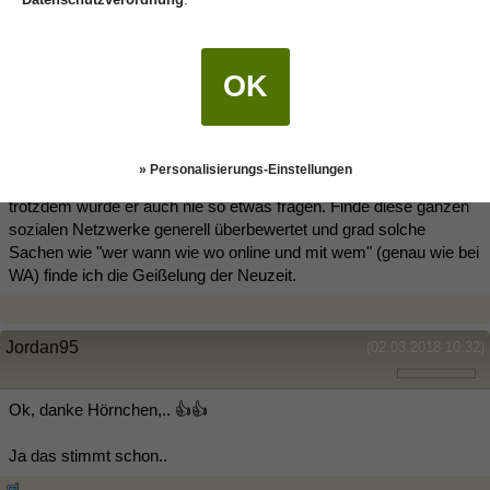
Ich würde Kontrolle generell mal abstellen
Auch wenn ich nix zu verbergen hab, fänd ich so eine Frage sehr
OK
befremdlich und ich rieche die Erwartungshaltung hinter so einer
Aussage.
Mich interessiert das FB-Profil meines Partners nicht mal
» Personalisierungs-Einstellungen
besonders. Er hat auch schlechte Erfahrungen gemacht und
trotzdem würde er auch nie so etwas fragen. Finde diese ganzen
sozialen Netzwerke generell überbewertet und grad solche
Sachen wie "wer wann wie wo online und mit wem" (genau wie bei
WA) finde ich die Geißelung der Neuzeit.
Jordan95
(02.03.2018 10:32)
Ok, danke Hörnchen,.. 👍👍
Ja das stimmt schon..