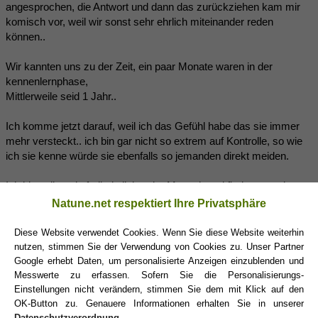
angesprochen, die Antwort und dann das zurückziehen kam mir
komisch vor, weil wir sonst sehr ehrlich miteinander reden
können..
Wir kannten uns zu der Zeit, ein paar Monate waren in der
kennenlernphase,
Mittlerweile seid 1 Jahr..
Ich komme jetzt darauf, weil ich das Gefühl habe das sie immer
mehr versteckt.. ich bin gar nicht so extrem auf Kontrolle, so wie
ich sie kenne würde sie ebenfalls so jemanden direkt meiden.
Ich bin selbst ein freiheitsliebender Mensch und finde es cool von
ihr das sie mir Freiheit lässt, die lasse ich ihr auch
Natune.net respektiert Ihre Privatsphäre
Wir haben viel Kontakt indem wir uns schreiben da sie etwas
Diese Website verwendet Cookies. Wenn Sie diese Website weiterhin
weiter weg von mir wohnt..
nutzen, stimmen Sie der Verwendung von Cookies zu. Unser Partner
Google erhebt Daten, um personalisierte Anzeigen einzublenden und
Messwerte zu erfassen. Sofern Sie die Personalisierungs-
Einstellungen nicht verändern, stimmen Sie dem mit Klick auf den
Hörnchen
(02.03.2018 10:18)
OK-Button zu. Genauere Informationen erhalten Sie in unserer
3
Datenschutzverordnung
.