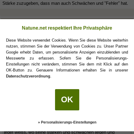
Stärke zuzugeben, dass man auch Schwächen und "Fehler" hat.
Krissy
(08.06.2013 15:45)
Natune.net respektiert Ihre Privatsphäre
ja da geb ich dir recht, aber wer ist schon stoz auf..NIX?
Diese Website verwendet Cookies. Wenn Sie diese Website weiterhin
jeder weiss, wo seine stärken und schwächen liegen und
nutzen, stimmen Sie der Verwendung von Cookies zu. Unser Partner
konzentriert
Google erhebt Daten, um personalisierte Anzeigen einzublenden und
Messwerte zu erfassen. Sofern Sie die Personalisierungs-
sich darauf. bei mir ist es so, dass wenn ich etw gar nicht können
Einstellungen nicht verändern, stimmen Sie dem mit Klick auf den
WILL,
OK-Button zu. Genauere Informationen erhalten Sie in unserer
mich lieber in das reinhänge, was ich kann, um darin noch besser
Datenschutzverordnung
.
zu werden
WmAszWaage
(08.06.2013 15:49)
OK
Krissy schrieb:
(08.06.2013 15:45)
» Personalisierungs-Einstellungen
ja da geb ich dir recht, aber wer ist schon stoz auf..NIX?
jeder weiss, wo seine stärken und schwächen liegen und