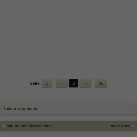
Seite:
1
«
5
»
18
Thema abonnieren
natune.net sternzeichen
nach oben