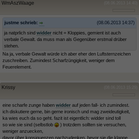
WmAszWaage
(08.06.2013 14:40)
justme schrieb:
(08.06.2013 14:37)
ja natprlich sind
widder
nicht = Kloppies, gemient ist auch
verbale Gewalt. da muss man als Gegenüber erstmal drüber
stehen.
Na ja, verbale Gewalt würde ich aber eher den Luftsternzeichen
zuschreiben. Zumindest Scharfzüngigkeit, weniger dem
Feuerelement.
Krissy
(08.06.2013 15:29)
eine scharfe zunge haben
widder
auf jeden fall- ich zumindest.
ich diskutiere gerne, bin gerne ironisch und mag zweideutigkeit,
ka wies euch da so geht. fazit ist eigentlich: widder sind toll
so wie sie sind (selbstlob
) trotzdem sollten sie versuchen,
weniger anzuecken,
davor über konsiquenzen nachzudenken, bevor sie die klappe