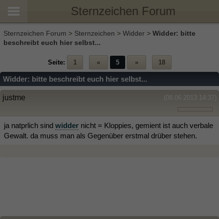
Sternzeichen Forum
Sternzeichen Forum
>
Sternzeichen
>
Widder
>
Widder: bitte
beschreibt euch hier selbst...
Seite:
1
«
5
»
18
Widder: bitte beschreibt euch hier selbst...
justme
(08.06.2013 14:37)
ja natprlich sind
widder
nicht = Kloppies, gemient ist auch verbale
Gewalt. da muss man als Gegenüber erstmal drüber stehen.