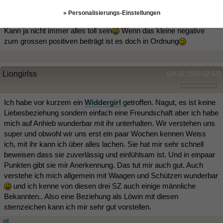
LuckyHA
(03.09.2017 10:47)
» Personalisierungs-Einstellungen
Kann ja nicht immer alles toll sein
Wenn das kleine negative
zum grossen positiven beiträgt ist es doch in Ordnung
Liongirlss
(24.02.2018 02:53)
Ich habe vor kurzem ein
Widdergirl
getroffen. Nagut, es ist keine
Liebesbeziehung sondern einfach eine Freundschaft aber ich habe
mich auf Anhieb wunderbar mit ihr unterhalten. Wir verstehen uns
super und obwohl wir uns erst ein paar Wochen kennen Weiss
ich, mit ihr kann ich über alles lachen. Sie hat mir sehr schnell
beweisen dass sie zuverlässig und einfühlsam ist. Und in einpaar
Punkten gibt sie mir Anerkennung. Das tut mir auch gut. Auch
verstehe ich mich allgemein mit Waagen und Schützen wunderbar
und ich kenne von diesen drei SZ auch einige männliche
Bekannten.. Also eine Beziehung als Löwin mit diesen
sternzeichen kann ich mir sehr gut vorstellen.