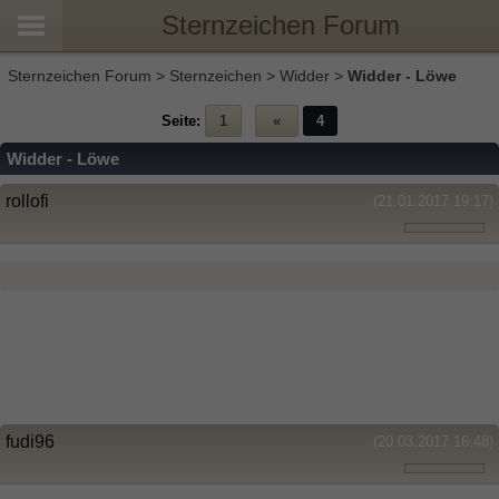
Sternzeichen Forum
Sternzeichen Forum
>
Sternzeichen
>
Widder
>
Widder - Löwe
Seite:
1
«
4
Widder - Löwe
rollofi
(21.01.2017 19:17)
fudi96
(20.03.2017 16:48)