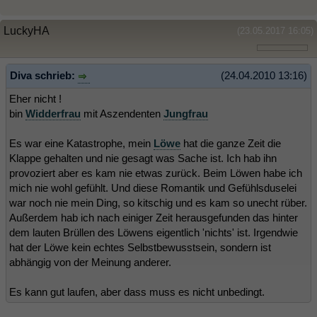
LuckyHA
(23.05.2017 16:05)
Diva schrieb:
(24.04.2010 13:16)
Eher nicht !
bin
Widderfrau
mit Aszendenten
Jungfrau
Es war eine Katastrophe, mein
Löwe
hat die ganze Zeit die
Klappe gehalten und nie gesagt was Sache ist. Ich hab ihn
provoziert aber es kam nie etwas zurück. Beim Löwen habe ich
mich nie wohl gefühlt. Und diese Romantik und Gefühlsduselei
war noch nie mein Ding, so kitschig und es kam so unecht rüber.
Außerdem hab ich nach einiger Zeit herausgefunden das hinter
dem lauten Brüllen des Löwens eigentlich 'nichts' ist. Irgendwie
hat der Löwe kein echtes Selbstbewusstsein, sondern ist
abhängig von der Meinung anderer.
Es kann gut laufen, aber dass muss es nicht unbedingt.