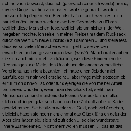
schmerzlich bewusst, dass ich (je erwachsener ich werde) meine,
soviele Dinge machen zu müssen, weil sie gemacht werden
müssen. Ich pflege meine Freundschaften, auch wenn es mich
partiell anödet immer wieder dieselben Gespräche zu führen ...
weil ich diese Menschen liebe, weil ich sie um nichts in der Welt
hergeben möchte. Ich reise in meiner Freizeit mit dem Rucksack
durch die Welt, um neue Eindrücke zu sammeln ... und stelle fest,
dass es so vielen Menschen wie mir geht ... sie werden
erwachsen und vergessen irgendwas (was?). Manchmal erlauben
sie sich auch nicht mehr zu träumen, weil diese Kindereien die
Rechnungen, die Miete, den Urlaub und die andere vemeidliche
Verpflichtungen nicht bezahlen. Ich habe einen Job der mich
ausfüllt, der mir sinnvoll erscheint ... aber frage mich trotzdem ob
er für mich sinnvoll ist, oder für diejenigen die von meiner Arbeit
profitieren. Und dann, wenn man das Glück hat, sieht man
Menschen, es sind meistens die kleinen Verrückten, die alles
stehn und liegen gelassen haben und die Zukunft auf eine Karte
gesetzt haben. Sie besitzen weder viel Geld, noch viel Ansehen,
vielleicht haben sie noch nicht einmal das Glück für sich gefunden.
Aber eins haben sie, sie sind zufrieden ... so eine wunderbare
innere Zufriedenheit. "Nicht mehr wollen müssen" ... das ist das