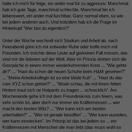
halte ich mich für feige, ein ander mal für zu aggressiv. Manchmal
hab ich gute Tage, manchmal schlechte. Manchmal bin ich
liebenswert, ein ander mal furchtbar. Ganz normal eben, so wie
bei jedem anderen auch. Und trotzdem hab ich die Frage im
Hinterkopf "Wer bist du eigentlich?"
Unter der Woche wechselt sich Studium und Arbeit ab, nach
Feierabend gönn ich mir entweder Ruhe oder treffe mich mit
Freunden. Ich möchte diese Leute auf garkeinen Fall missen, das
sind mir die liebsten auf der Welt. Aber im Prinzip drehen sich die
Gesrpäche in einem immer wiederkehrenden Kreis ... "Wie gehts
dir?" ... "Hast du schon die neuen Schuhe beim H&M gesehen?"
... "Meine Arbeitskollegin ist so eine blöde Kuh" ... "Hast du das
vom XYZ schon gehört?" ... "Woah schau, die mit ihrem fetten
Hintern traut sich ne Hotpants zu tragen ... schrecklich". Am
Wochenende gehe ich mit dem Freundeskreis zum feiern, was
sehr schön ist, aber doch nur immer ein Kräftemessen ... wer
macht den besten Witz? ... "Wer kann sich am besten
unterhalten?" ... "Wer ist gerade besoffen" ... "Wer kann austeilen,
wer kann einstecken". Im Prinzip ist das bei jedem so ... ein
Kräftemessen mit Menschen die man liebt (das muss wohl so