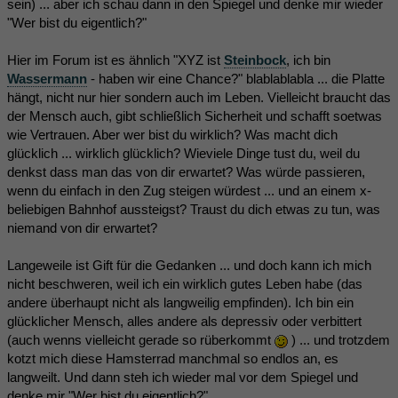
sein) ... aber ich schau dann in den Spiegel und denke mir wieder
"Wer bist du eigentlich?"
Hier im Forum ist es ähnlich "XYZ ist
Steinbock
, ich bin
Wassermann
- haben wir eine Chance?" blablablabla ... die Platte
hängt, nicht nur hier sondern auch im Leben. Vielleicht braucht das
der Mensch auch, gibt schließlich Sicherheit und schafft soetwas
wie Vertrauen. Aber wer bist du wirklich? Was macht dich
glücklich ... wirklich glücklich? Wieviele Dinge tust du, weil du
denkst dass man das von dir erwartet? Was würde passieren,
wenn du einfach in den Zug steigen würdest ... und an einem x-
beliebigen Bahnhof aussteigst? Traust du dich etwas zu tun, was
niemand von dir erwartet?
Langeweile ist Gift für die Gedanken ... und doch kann ich mich
nicht beschweren, weil ich ein wirklich gutes Leben habe (das
andere überhaupt nicht als langweilig empfinden). Ich bin ein
glücklicher Mensch, alles andere als depressiv oder verbittert
(auch wenns vielleicht gerade so rüberkommt
) ... und trotzdem
kotzt mich diese Hamsterrad manchmal so endlos an, es
langweilt. Und dann steh ich wieder mal vor dem Spiegel und
denke mir "Wer bist du eigentlich?" .