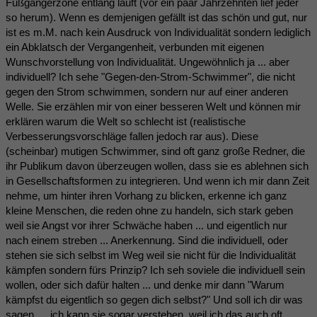
Fußgängerzone entlang läuft (vor ein paar Jahrzehnten lief jeder
so herum). Wenn es demjenigen gefällt ist das schön und gut, nur
ist es m.M. nach kein Ausdruck von Individualität sondern lediglich
ein Abklatsch der Vergangenheit, verbunden mit eigenen
Wunschvorstellung von Individualität. Ungewöhnlich ja ... aber
individuell? Ich sehe "Gegen-den-Strom-Schwimmer", die nicht
gegen den Strom schwimmen, sondern nur auf einer anderen
Welle. Sie erzählen mir von einer besseren Welt und können mir
erklären warum die Welt so schlecht ist (realistische
Verbesserungsvorschläge fallen jedoch rar aus). Diese
(scheinbar) mutigen Schwimmer, sind oft ganz große Redner, die
ihr Publikum davon überzeugen wollen, dass sie es ablehnen sich
in Gesellschaftsformen zu integrieren. Und wenn ich mir dann Zeit
nehme, um hinter ihren Vorhang zu blicken, erkenne ich ganz
kleine Menschen, die reden ohne zu handeln, sich stark geben
weil sie Angst vor ihrer Schwäche haben ... und eigentlich nur
nach einem streben ... Anerkennung. Sind die individuell, oder
stehen sie sich selbst im Weg weil sie nicht für die Individualität
kämpfen sondern fürs Prinzip? Ich seh soviele die individuell sein
wollen, oder sich dafür halten ... und denke mir dann "Warum
kämpfst du eigentlich so gegen dich selbst?" Und soll ich dir was
sagen … ich kann sie sogar verstehen, weil ich das auch oft