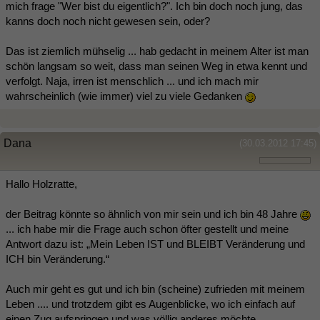
mich frage "Wer bist du eigentlich?". Ich bin doch noch jung, das
kanns doch noch nicht gewesen sein, oder?
Das ist ziemlich mühselig ... hab gedacht in meinem Alter ist man
schön langsam so weit, dass man seinen Weg in etwa kennt und
verfolgt. Naja, irren ist menschlich ... und ich mach mir
wahrscheinlich (wie immer) viel zu viele Gedanken
Dana
(30.03.2012 17:45)
Hallo Holzratte,
der Beitrag könnte so ähnlich von mir sein und ich bin 48 Jahre
... ich habe mir die Frage auch schon öfter gestellt und meine
Antwort dazu ist: „Mein Leben IST und BLEIBT Veränderung und
ICH bin Veränderung.“
Auch mir geht es gut und ich bin (scheine) zufrieden mit meinem
Leben .... und trotzdem gibt es Augenblicke, wo ich einfach auf
einen Zug aufspringen und was völlig anderes möchte.