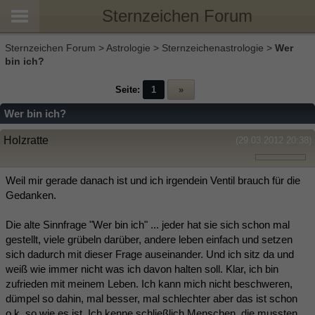
Sternzeichen Forum
Sternzeichen Forum
>
Astrologie
>
Sternzeichenastrologie
>
Wer
bin ich?
Seite:
1
»
Wer bin ich?
Holzratte
(29.03.2012 20:38)
Weil mir gerade danach ist und ich irgendein Ventil brauch für die
Gedanken.
Die alte Sinnfrage "Wer bin ich" ... jeder hat sie sich schon mal
gestellt, viele grübeln darüber, andere leben einfach und setzen
sich dadurch mit dieser Frage auseinander. Und ich sitz da und
weiß wie immer nicht was ich davon halten soll. Klar, ich bin
zufrieden mit meinem Leben. Ich kann mich nicht beschweren,
dümpel so dahin, mal besser, mal schlechter aber das ist schon
o.k. so wie es ist. Ich kenne schließlich Menschen, die mussten