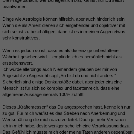
Die Frage danach, wer Du eigentlich bist, kannst nur Du selbst
beantworten.
Dinge wie Astrologie können hilfreich, aber auch hinderlich sein.
Wenn sie als Anreiz dienen sich eingehender und objektiver mit
sich selbst zu beschäftigen, dann ist es in meinen Augen etwas
sehr konstruktives.
Wenn es jedoch so ist, dass es als die einzige unbestrittene
Wahrheit gesehen wird… empfinde ich es persönlich nicht als
erstrebenswert.
Ich würde allerdings auch Niemandem glauben der mir von
Angesicht zu Angesicht sagt „So bist du und nicht anders.“
Sicherlich sind einige Denkanstöße dabei, aber jeder einzelne
Mensch ist für sich so komplex und facettenreich, dass eine
allgemeine Aussage niemals 100% zutrifft.
Dieses „Kräftemessen“ das Du angesprochen hast, kenne ich nur
zu gut. Für mich war/ist es das Streben nach Anerkennung und
Wertschätzung die mich dazu verleitet. Doch je mehr Vertrauen
ich in mich habe, desto weniger sehe ich eine Veranlassung dazu.
Das Gefühl ich müsste mich oder meine Taten anderen gegenüber