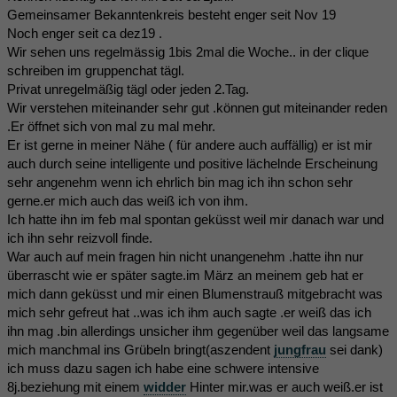
Gemeinsamer Bekanntenkreis besteht enger seit Nov 19
Noch enger seit ca dez19 .
Wir sehen uns regelmässig 1bis 2mal die Woche.. in der clique
schreiben im gruppenchat tägl.
Privat unregelmäßig tägl oder jeden 2.Tag.
Wir verstehen miteinander sehr gut .können gut miteinander reden
.Er öffnet sich von mal zu mal mehr.
Er ist gerne in meiner Nähe ( für andere auch auffällig) er ist mir
auch durch seine intelligente und positive lächelnde Erscheinung
sehr angenehm wenn ich ehrlich bin mag ich ihn schon sehr
gerne.er mich auch das weiß ich von ihm.
Ich hatte ihn im feb mal spontan geküsst weil mir danach war und
ich ihn sehr reizvoll finde.
War auch auf mein fragen hin nicht unangenehm .hatte ihn nur
überrascht wie er später sagte.im März an meinem geb hat er
mich dann geküsst und mir einen Blumenstrauß mitgebracht was
mich sehr gefreut hat ..was ich ihm auch sagte .er weiß das ich
ihn mag .bin allerdings unsicher ihm gegenüber weil das langsame
mich manchmal ins Grübeln bringt(aszendent
jungfrau
sei dank)
ich muss dazu sagen ich habe eine schwere intensive
8j.beziehung mit einem
widder
Hinter mir.was er auch weiß.er ist