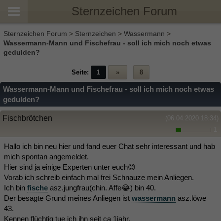
Sternzeichen Forum
Sternzeichen Forum
>
Sternzeichen
>
Wassermann
>
Wassermann-Mann und Fischefrau - soll ich mich noch etwas
gedulden?
Seite:
1
»
8
Wassermann-Mann und Fischefrau - soll ich mich noch etwas
gedulden?
Fischbrötchen
(06.04.2020 18:34)
1
Hallo ich bin neu hier und fand euer Chat sehr interessant und hab
mich spontan angemeldet.
Hier sind ja einige Experten unter euch😊
Vorab ich schreib einfach mal frei Schnauze mein Anliegen.
Ich bin
fische
asz.jungfrau(chin. Affe😂) bin 40.
Der besagte Grund meines Anliegen ist
wassermann
asz.löwe
43.
Kennen flüchtig tue ich ihn seit ca 1jahr.