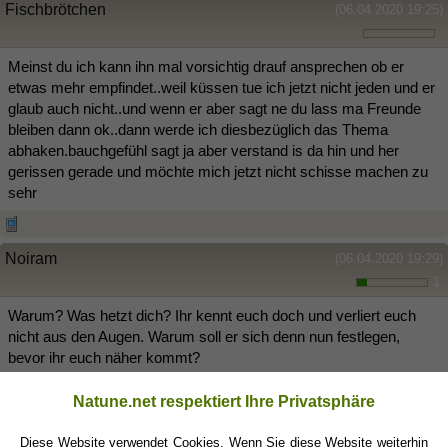
Fischbrötchen
(06.04.2020 19:25)
Meinst du ich kann ihn mal vorsichtig drauf ansprechen ob er
etwas mehr empfindet..weil küssen tue ich jetzt nicht jeden und er
glaub auch nicht..und wenn er aber sagt ne du lass ma Freunde
bleiben dann ok..dann werde ich diesbezüglich das Thema
abhaken.bauchgefühl sagt ja aber verstand is da hin und her
gerissen gerade und möchte mich jetzt nicht schisse machen zu
sehr
Noiram
(06.04.2020 19:29)
1
Warum? Was hetzt dich? Ihr kennt euch doch und verliert euch
nicht aus den Augen. Warum soll er sich denn nun festlegen,
bevor ihr euch näher kommt?
Natune.net respektiert Ihre Privatsphäre
Fischbrötchen
(06.04.2020 19:30)
Diese Website verwendet Cookies. Wenn Sie diese Website weiterhin