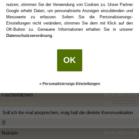
nutzen, stimmen Sie der Verwendung von Cookies zu. Unser Partner
Denn wenn er sagt ja er mag mich schon mehr lass uns
Google erhebt Daten, um personalisierte Anzeigen einzublenden und
Zeit..fände ich das persönlich gut ..muss noch ä bisl alte
Messwerte zu erfassen. Sofern Sie die Personalisierungs-
Beziehung verarbeiten und mich nich ins nächste stürzen nur
Einstellungen nicht verändern, stimmen Sie dem mit Klick auf den
merke ich für mich das er mir wichtiger wird und ich noch zu
OK-Button zu. Genauere Informationen erhalten Sie in unserer
Datenschutzverordnung
.
verletzbar bin diesbezüglich
Noiram
(06.04.2020 19:31)
OK
Dann geh es doch langsam an.
» Personalisierungs-Einstellungen
Fischbrötchen
(06.04.2020 19:35)
Soll ich ihn mal ansprechen..mag halt die direkte Kommunikation
Noiram
(06.04.2020 19:36)