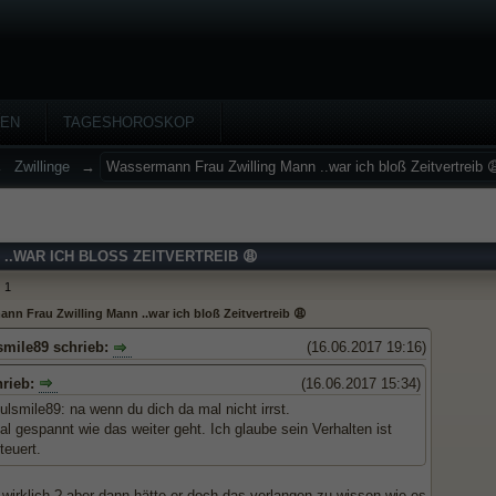
HEN
TAGESHOROSKOP
→
Zwillinge
→
Wassermann Frau Zwilling Mann ..war ich bloß Zeitvertreib 
.WAR ICH BLOSS ZEITVERTREIB 😩
1
nn Frau Zwilling Mann ..war ich bloß Zeitvertreib 😩
smile89 schrieb:
(16.06.2017 19:16)
hrieb:
(16.06.2017 15:34)
lsmile89: na wenn du dich da mal nicht irrst.
al gespannt wie das weiter geht. Ich glaube sein Verhalten ist
teuert.
 wirklich ? aber dann hätte er doch das verlangen zu wissen wie es