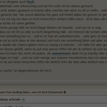
er ist übrigens auch
fisch
..
 ebenfalls sehr eifersüchtig und hat ihm wohl oft ein drama gemacht..
t echt anders gewesen er konnte alles machen wie wann so oft er wollte.. selbs
 geneckt das "die süsse dahinten ihn ganz toll findet) dabei ein grinsen im ges
 es mir eig nur dass er mich menschlich einfach fallen lässt.. nicht dass die 
 nichts für seine gefühle..
immer gesagt falls es nicht klappt bleiben wir freunde...und nun ist er weg..
ass es mit ihr so oder so nicht längerfristig hält.. ein mensch der extrem eifer
iner einstellung her so... und er ist halt ein weltenbummler ...sehr gern on tour
 mir ja nicht dass er hier antanzt und mich um verzeihung bittet und alles so
 wieder die chance geben mich so traurig zu machen... ich hätte ihn aber gern
er dieses gefühl, wenn du auf eine person triffst mit der du einfach du sein k
usw ich kann das nicht mit jedem..als
wassermann
denk ich ja ständig über 
dingen im kopf ...und nur sehr wenige aus meinem freundeskreis lass ich daran
nn du auf einen menschen triffst der ähnlich tickt der über alles einfach was z
es sache" ist abgeschlossen für mich...
nn Frau Zwilling Mann ..war ich bloß Zeitvertreib 😩
slose schrieb: