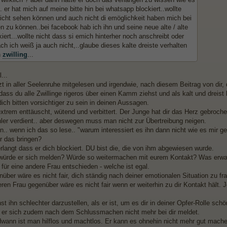
.. er hat mich auf meine bitte hin bei whatsapp blockiert..wollte
 nicht sehen können und auch nicht di emöglichkeit haben mich bei
 zu können..bei facebook hab ich ihn und seine neue alte / alte
iert...wollte nicht dass si emich hinterher noch anschreibt oder
ch ich weiß ja auch nicht,..glaube dieses kalte dreiste verhalten
h
zwilling
...
...
zt in aller Seelenruhe mitgelesen und irgendwie, nach diesem Beitrag von dir,
, dass du alle Zwillinge rigeros über einen Kamm ziehst und als kalt und dreist b
ich bitten vorsichtiger zu sein in deinen Aussagen.
extrem enttäuscht, wütend und verbittert. Der Junge hat dir das Herz gebroc
hler verdient.. aber deswegen muss man nicht zur Übertreibung neigen.
.. wenn ich das so lese.. "warum interessiert es ihn dann nicht wie es mir geh
ir das bringen?
rlangt dass er dich blockiert. DU bist die, die von ihm abgewiesen wurde.
ürde er sich melden? Würde so weitermachen mit eurem Kontakt? Was erwart
 für eine andere Frau entschieden - welche ist egal.
nüber wäre es nicht fair, dich ständig nach deiner emotionalen Situation zu frag
ren Frau gegenüber wäre es nicht fair wenn er weiterhin zu dir Kontakt hält. J
st ihn schlechter darzustellen, als er ist, um es dir in deiner Opfer-Rolle s
 er sich zudem nach dem Schlussmachen nicht mehr bei dir meldet.
dwann ist man hilflos und machtlos. Er kann es ohnehin nicht mehr gut mach