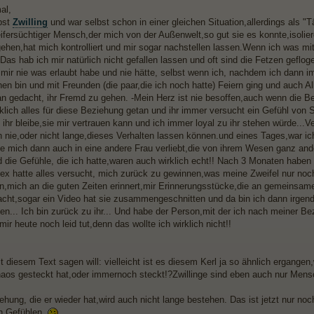
al,
lbst
Zwilling
und war selbst schon in einer gleichen Situation,allerdings als "T
eifersüchtiger Mensch,der mich von der Außenwelt,so gut sie es konnte,isolier
ngehen,hat mich kontrolliert und mir sogar nachstellen lassen.Wenn ich was mi
Das hab ich mir natürlich nicht gefallen lassen und oft sind die Fetzen geflog
 mir nie was erlaubt habe und nie hätte, selbst wenn ich, nachdem ich dann i
en bin und mit Freunden (die paar,die ich noch hatte) Feiern ging und auch Al
n gedacht, ihr Fremd zu gehen. -Mein Herz ist nie besoffen,auch wenn die Be
klich alles für diese Beziehung getan und ihr immer versucht ein Gefühl von S
ihr bleibe,sie mir vertrauen kann und ich immer loyal zu ihr stehen würde...
h nie,oder nicht lange,dieses Verhalten lassen können.und eines Tages,war i
be mich dann auch in eine andere Frau verliebt,die von ihrem Wesen ganz ande
d die Gefühle, die ich hatte,waren auch wirklich echt!! Nach 3 Monaten haben 
ex hatte alles versucht, mich zurück zu gewinnen,was meine Zweifel nur noch 
n,mich an die guten Zeiten erinnert,mir Erinnerungsstücke,die an gemeinsame
acht,sogar ein Video hat sie zusammengeschnitten und da bin ich dann irgen
en... Ich bin zurück zu ihr... Und habe der Person,mit der ich nach meiner B
ir heute noch leid tut,denn das wollte ich wirklich nicht!!
 diesem Text sagen will: vielleicht ist es diesem Kerl ja so ähnlich ergangen
aos gesteckt hat,oder immernoch steckt!?Zwillinge sind eben auch nur Men
ehung, die er wieder hat,wird auch nicht lange bestehen. Das ist jetzt nur n
n Gefühlen.