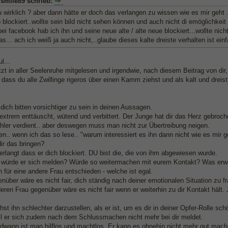
lsmile89 schrieb:
 wirklich ? aber dann hätte er doch das verlangen zu wissen wie es mir geht ..
blockiert..wollte sein bild nicht sehen können und auch nicht di emöglichkei
ei facebook hab ich ihn und seine neue alte / alte neue blockiert...wollte nic
s... ach ich weiß ja auch nicht,..glaube dieses kalte dreiste verhalten ist ei
l...
tzt in aller Seelenruhe mitgelesen und irgendwie, nach diesem Beitrag von dir
r, dass du alle Zwillinge rigeros über einen Kamm ziehst und als kalt und dreist 
dich bitten vorsichtiger zu sein in deinen Aussagen.
 extrem enttäuscht, wütend und verbittert. Der Junge hat dir das Herz gebroc
chler verdient.. aber deswegen muss man nicht zur Übertreibung neigen.
n.. wenn ich das so lese.. "warum interessiert es ihn dann nicht wie es mir ge
ir das bringen?
rlangt dass er dich blockiert. DU bist die, die von ihm abgewiesen wurde.
würde er sich melden? Würde so weitermachen mit eurem Kontakt? Was erwar
h für eine andere Frau entschieden - welche ist egal.
enüber wäre es nicht fair, dich ständig nach deiner emotionalen Situation zu fra
eren Frau gegenüber wäre es nicht fair wenn er weiterhin zu dir Kontakt hält. 
st ihn schlechter darzustellen, als er ist, um es dir in deiner Opfer-Rolle 
l er sich zudem nach dem Schlussmachen nicht mehr bei dir meldet.
ndwann ist man hilflos und machtlos. Er kann es ohnehin nicht mehr gut mac