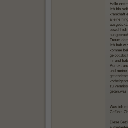
Hallo erstm
Ich bin se
krankhaft 
alleine hi
ausgetickt.
obwohl ich
ausgebroch
Traum dara
Ich hab wir
komme bei 
gelobt,doc
ihr und ha
Perfekt un
und meine 
geschriebe
vorbeigebr
zu vermiss
getan,was m
Was ich mit
Gefühls-Ch
Diese Bezi
aufgetaute