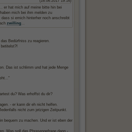
(16.06.2017 19:16)
. er hat mich auf meine bitte hin bei
t haben mich bei ihm melden zu
ht dass si emich hinterher noch anschreibt
nfach
zwilling
...
, das Bedürfniss zu reagieren.
betitelst?!
hen. Das ist schlimm und hat jede Menge
ht..."
test du? Was erhoffst du dir?
gen. - er kann dir eh nicht helfen.
Jedenfalls nicht zum jetzigen Zeitpunkt.
schön bequem zu machen. Und er ist eben der
hen. Was soll das Phrasengefrage dann -