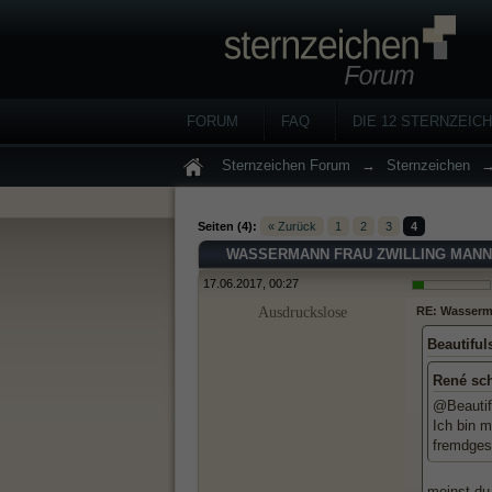
FORUM
FAQ
DIE 12 STERNZEIC
Sternzeichen Forum
→
Sternzeichen
Seiten (4):
« Zurück
1
2
3
4
WASSERMANN FRAU ZWILLING MANN .
17.06.2017, 00:27
Ausdruckslose
RE: Wasserma
Beautiful
René sc
@Beautifu
Ich bin m
fremdges
meinst du