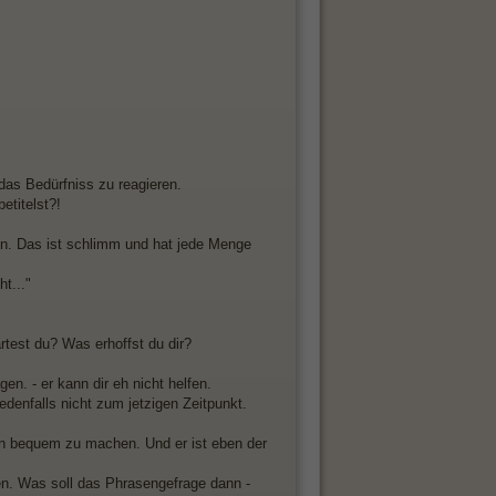
 das Bedürfniss zu reagieren.
etitelst?!
hen. Das ist schlimm und hat jede Menge
t..."
est du? Was erhoffst du dir?
en. - er kann dir eh nicht helfen.
edenfalls nicht zum jetzigen Zeitpunkt.
chön bequem zu machen. Und er ist eben der
en. Was soll das Phrasengefrage dann -