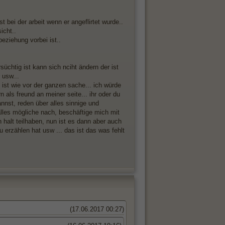
t bei der arbeit wenn er angeflirtet wurde..
icht..
beziehung vorbei ist..
süchtig ist kann sich nciht ändern der ist
 usw...
 ist wie vor der ganzen sache... ich würde
 als freund an meiner seite... ihr oder du
annst, reden über alles sinnige und
alles mögliche nach, beschäftige mich mit
 halt teilhaben, nun ist es dann aber auch
u erzählen hat usw ... das ist das was fehlt
(17.06.2017 00:27)