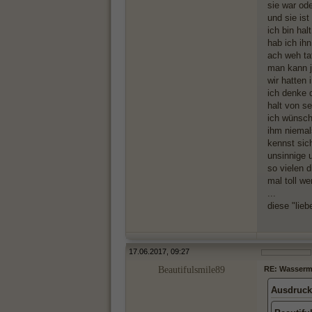
sie war od
und sie ist
ich bin hal
hab ich ihn
ach weh tat
man kann ja
wir hatten 
ich denke d
halt von se
ich wünsche
ihm niemals
kennst sich
unsinnige 
so vielen 
mal toll we
...
diese "lieb
17.06.2017, 09:27
Beautifulsmile89
RE: Wasserma
Ausdruck