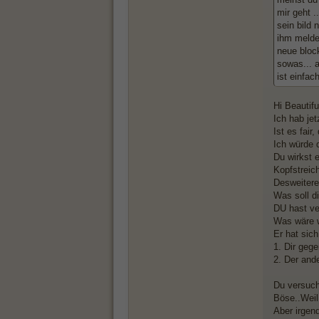
mir geht .
sein bild
ihm melden
neue block
sowas... a
ist einfac
Hi Beautiful
Ich hab jet
Ist es fair
Ich würde d
Du wirkst 
Kopfstreic
Desweiteren
Was soll d
DU hast ve
Was wäre w
Er hat sich
1. Dir gege
2. Der ande
Du versuch
Böse..Weil
Aber irgen