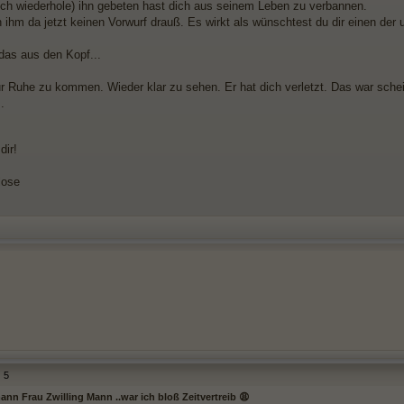
ich wiederhole) ihn gebeten hast dich aus seinem Leben zu verbannen.
ihm da jetzt keinen Vorwurf drauß. Es wirkt als wünschtest du dir einen der u
 das aus den Kopf...
r Ruhe zu kommen. Wieder klar zu sehen. Er hat dich verletzt. Das war scheis
..
dir!
lose
5
nn Frau Zwilling Mann ..war ich bloß Zeitvertreib 😩