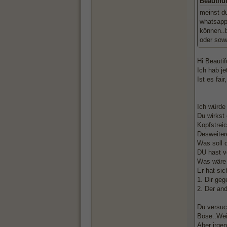
Beautifu
meinst du
whatsapp 
können..b
oder sowa
Hi Beautifu
Ich hab je
Ist es fai
Ich würde 
Du wirkst
Kopfstrei
Desweitere
Was soll d
DU hast ve
Was wäre 
Er hat sic
1. Dir geg
2. Der and
Du versuch
Böse..Wei
Aber irge