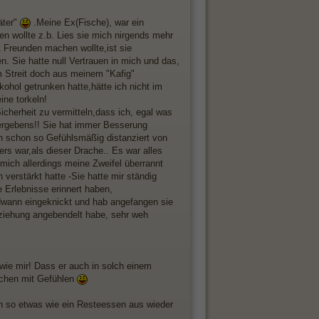
äter"
.Meine Ex(Fische), war ein
en wollte z.b. Lies sie mich nirgends mehr
t Freunden machen wollte,ist sie
en. Sie hatte null Vertrauen in mich und das,
m Streit doch aus meinem "Kafig"
kohol getrunken hatte,hätte ich nicht im
ine torkeln!
icherheit zu vermitteln,dass ich, egal was
Vergebens!! Sie hat immer Besserung
ch schon so Gefühlsmäßig distanziert von
rs war,als dieser Drache.. Es war alles
mich allerdings meine Zweifel überrannt
verstärkt hatte -Sie hatte mir ständig
 Erlebnisse erinnert haben,
dwann eingeknickt und hab angefangen sie
eziehung angebendelt habe, sehr weh
,wie mir! Dass er auch in solch einem
schen mit Gefühlen
och so etwas wie ein Resteessen aus wieder