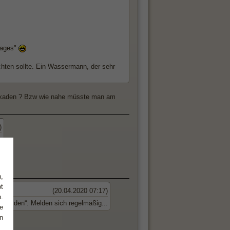
lages"
hten sollte. Ein Wassermann, der sehr
aden ? Bzw wie nahe müsste man am
)
.
,
t
(20.04.2020 07:17)
.
umelden“. Melden sich regelmäßig...
e
n