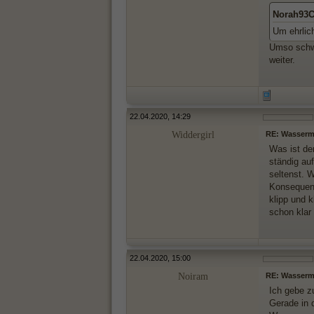
Norah93C
Um ehrlich
Umso schwe
weiter.
22.04.2020, 14:29
Widdergirl
RE: Wasserma
Was ist de
ständig au
seltenst. 
Konsequenz
klipp und 
schon klar
22.04.2020, 15:00
Noiram
RE: Wasserma
Ich gebe z
Gerade in 