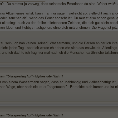
t's. Du nimmst ja vorweg, dass seinerseits Emotionen da sind. Woher weißt 
as Allgemeines willst, kann man nur sagen: vielleicht so, vielleicht auch a
t oder "tauchen ab", wenn das Feuer erlöscht ist. Du musst also schon genau
 allerdings auch zu den freiheitsliebenderen Zeichen, die sich gut allein be
nen Ideen und Hobbys nachgehen, ohne dich mitzunehmen. Die Frage ist jetzt, 
 zu sein, ich hab keinen "reinen" Wassermann, und die Person an der ich inter
icht jeden Tag...aber ich werde eh sehen wie sich das entwickelt. Allerdings 
n, und ich dachte ich frag hier mal nach ob die Menschen da ähnliche Erfahru
nn "Dissapearing Act" - Mythos oder Wahr ?
ir von einem Wassermann sagen, dass er unabhängig und vielbeschäftigt ist, s
enen Wege, aber noch nie ist er "abgetaucht" . Er meldet sich immer und ist 
nn "Dissapearing Act" - Mythos oder Wahr ?