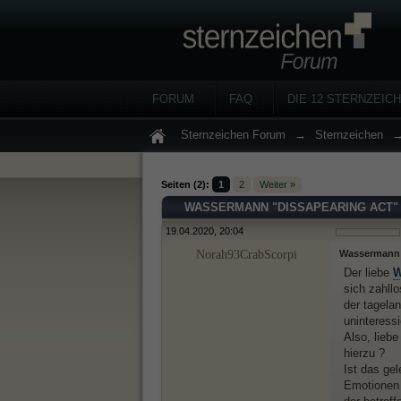
FORUM
FAQ
DIE 12 STERNZEIC
Sternzeichen Forum
→
Sternzeichen
Seiten (2):
1
2
Weiter »
WASSERMANN "DISSAPEARING ACT" 
19.04.2020, 20:04
Norah93CrabScorpi
Wassermann "
Der liebe
W
sich zahll
der tagela
uninteressi
Also, lieb
hierzu ?
Ist das ge
Emotionen 