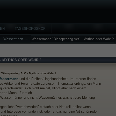
HEN
TAGESHOROSKOP
→
Wassermann
→
Wassermann "Dissapearing Act" - Mythos oder Wahr ?
- MYTHOS ODER WAHR ?
Dissapearing Act" - Mythos oder Wahr ?
assermann
und die Freiheit/Ungebundenheit. Im Internet finden
ose Artikel und Forumstexte zu diesem Thema...allerdings, ein Mann
ng verschwindet, sich nicht meldet, klingt eher nach einem
erten Mann - für mich.
e Wassermänner und nicht-Wassermänner, was ist eure Meinung
legentliche "Verschwinden" einfach euer Naturell, selbst wenn
und Interesse vorhanden ist, oder ist das nur eine Art schönreden