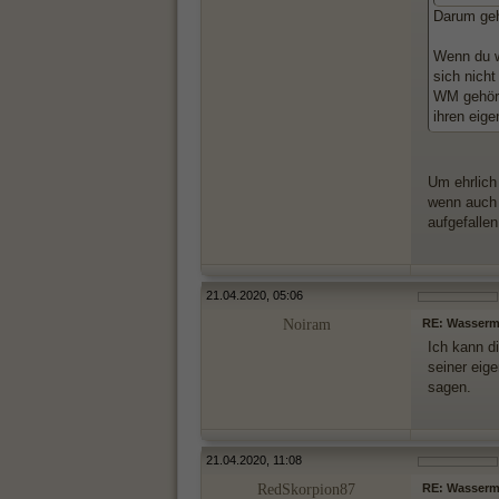
Darum geh
Wenn du w
sich nich
WM gehört
ihren eige
Um ehrlich
wenn auch n
aufgefalle
21.04.2020, 05:06
Noiram
RE: Wasserma
Ich kann d
seiner eig
sagen.
21.04.2020, 11:08
RedSkorpion87
RE: Wasserma