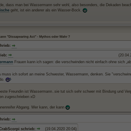
nde, dass man bei Wassermann sehr wohl, also besonders, die Dekaden beach
ische
geht, ist ein anderer als ein Wasser-Bock.
nn "Dissapearing Act" - Mythos oder Wahr ?
chrieb:
rieb:
(20.04.
ermann
Frauen kann ich sagen: die verschwinden nicht einfach ohne sich „a
a muss ich sofort an meine Schwester, Wassermann, denken. Sie "verschwi
edo.
ste Freundin ist Wassermann..sie tut sich sehr schwer mit Bindung und Verpf
en zugeschrieben xD
nenreifer Abgang. Wer kann, der kann
chrieb:
CrabScorpi schrieb:
(19.04.2020 20:04)