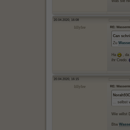
Was sie nic
20.04.2020, 16:08
lillyfee
RE: Wasserma
Can schr
Zu
Wasse
Ha
, da
ihr Credo.
20.04.2020, 16:15
lillyfee
RE: Wasserma
Norah93C
... selbs
Wie willst
Btw
Wasse