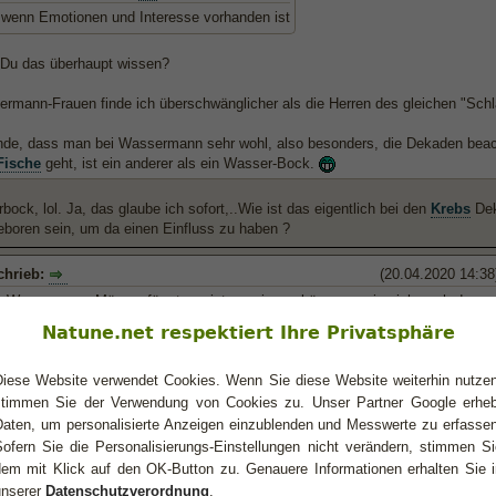
t wenn Emotionen und Interesse vorhanden ist
t Du das überhaupt wissen?
rmann-Frauen finde ich überschwänglicher als die Herren des gleichen "Sch
inde, dass man bei Wassermann sehr wohl, also besonders, die Dekaden beac
Fische
geht, ist ein anderer als ein Wasser-Bock.
ock, lol. Ja, das glaube ich sofort,..Wie ist das eigentlich bei den
Krebs
Dek
boren sein, um da einen Einfluss zu haben ?
chrieb:
(20.04.2020 14:38
 Wassermann Männer für etwas interessieren, kümmern sie sich auch darum
cht interessiert vergessen sie schon mal....
Natune.net respektiert Ihre Privatsphäre
, lol
Diese Website verwendet Cookies. Wenn Sie diese Website weiterhin nutzen
stimmen Sie der Verwendung von Cookies zu. Unser Partner Google erheb
ieb:
Daten, um personalisierte Anzeigen einzublenden und Messwerte zu erfassen
mann Frauen kann ich sagen: die verschwinden nicht einfach ohne sich „abz
Sofern Sie die Personalisierungs-Einstellungen nicht verändern, stimmen Si
dem mit Klick auf den OK-Button zu. Genauere Informationen erhalten Sie i
l das mal meiner Freundin
unserer
Datenschutzverordnung
.