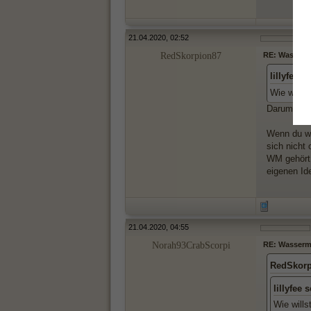
21.04.2020, 02:52
RedSkorpion87
RE: Wasserma
lillyfee s
Wie wills
Darum geht
Wenn du wa
sich nicht
WM gehört 
eigenen Id
21.04.2020, 04:55
Norah93CrabScorpi
RE: Wasserma
RedSkorp
lillyfee 
Wie will