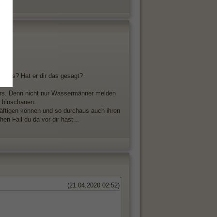
u das? Hat er dir das gesagt?
ders. Denn nicht nur Wassermänner melden
r hinschauen.
chäftigen können und so durchaus auch ihren
n Fall du da vor dir hast...
(21.04.2020 02:52)