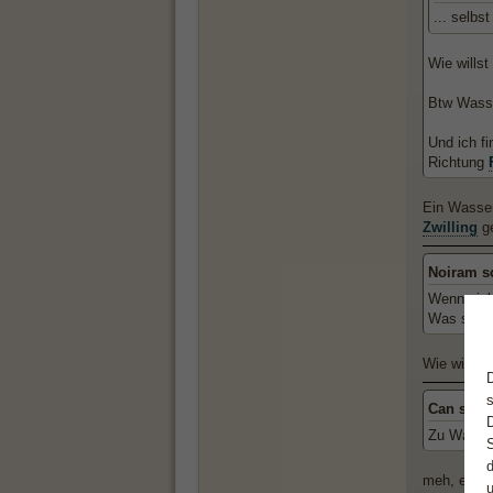
... selbs
Wie wills
Btw Wasse
Und ich f
Richtung
Ein Wasserb
Zwilling
ge
Noiram s
Wenn sich
Was sie ni
Wie wir alle
Can schr
Zu Wasser
meh, erzäh