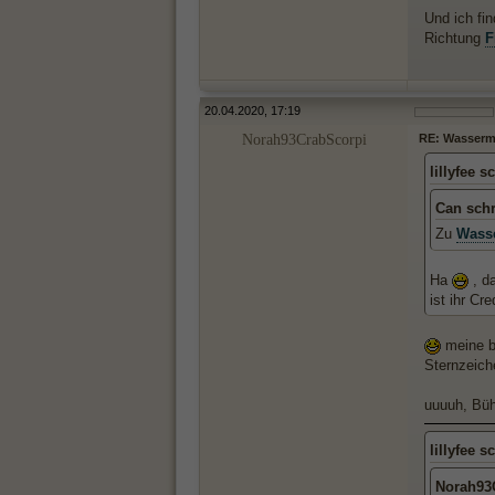
Und ich fi
Richtung
F
20.04.2020, 17:19
Norah93CrabScorpi
RE: Wasserma
lillyfee s
Can sch
Zu
Wass
Ha
, d
ist ihr Cr
meine be
Sternzeich
uuuuh, Büh
lillyfee s
Norah93