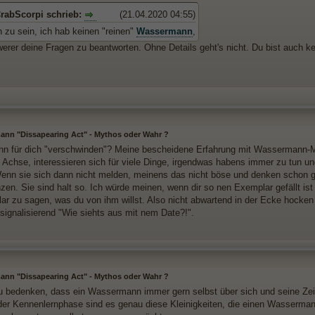
rabScorpi schrieb:
(21.04.2020 04:55)
 zu sein, ich hab keinen "reinen"
Wassermann
,
rer deine Fragen zu beantworten. Ohne Details geht's nicht. Du bist auch kein
nn "Dissapearing Act" - Mythos oder Wahr ?
nn für dich "verschwinden"? Meine bescheidene Erfahrung mit Wassermann-
f Achse, interessieren sich für viele Dinge, irgendwas habens immer zu tun 
Wenn sie sich dann nicht melden, meinens das nicht böse und denken schon
en. Sie sind halt so. Ich würde meinen, wenn dir so nen Exemplar gefällt ist
klar zu sagen, was du von ihm willst. Also nicht abwartend in der Ecke hock
 signalisierend "Wie siehts aus mit nem Date?!".
nn "Dissapearing Act" - Mythos oder Wahr ?
u bedenken, dass ein Wassermann immer gern selbst über sich und seine Zei
der Kennenlernphase sind es genau diese Kleinigkeiten, die einen Wasserma