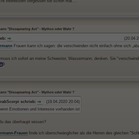
ht interessiert vergessen sie schon mal....
nn "Dissapearing Act" - Mythos oder Wahr ?
ieb:
(20.04.2
rmann
Frauen kann ich sagen: die verschwinden nicht einfach ohne sich „ab
 muss ich sofort an meine Schwester, Wassermann, denken. Sie "verschwind
nn "Dissapearing Act" - Mythos oder Wahr ?
rabScorpi schrieb:
(19.04.2020 20:04)
t wenn Emotionen und Interesse vorhanden ist
 Du das überhaupt wissen?
rmann-Frauen
finde ich überschwänglicher als die Herren des gleichen "Sc