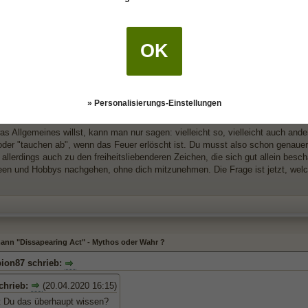
OK
nn "Dissapearing Act" - Mythos oder Wahr ?
chrieb:
(20.04.2020 16:15)
t Du das überhaupt wissen?
» Personalisierungs-Einstellungen
's. Du nimmst ja vorweg, dass seinerseits Emotionen da sind. Woher weißt d
s Allgemeines willst, kann man nur sagen: vielleicht so, vielleicht auch an
 oder "tauchen ab", wenn das Feuer erlöscht ist. Du musst also schon genaue
allerdings auch zu den freiheitsliebenderen Zeichen, die sich gut allein bes
een und Hobbys nachgehen, ohne dich mitzunehmen. Die Frage ist jetzt, welche
nn "Dissapearing Act" - Mythos oder Wahr ?
ion87 schrieb:
schrieb:
(20.04.2020 16:15)
st Du das überhaupt wissen?