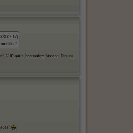
020 07:17)
zumelden“.
et" NUR mit bühnenreifem Abgang. Das ist
hlages"